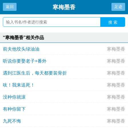
寒梅墨香
返回
足迹
搜 索
“寒梅墨香”相关作品
前夫他坟头绿油油
寒梅墨香
听说你要娶老子+番外
寒梅墨香
遇到江医生后，每天都要装骨折
寒梅墨香
呔！我来送死！
寒梅墨香
没种你就滚
寒梅墨香
有种你留下
寒梅墨香
九死不悔
寒梅墨香