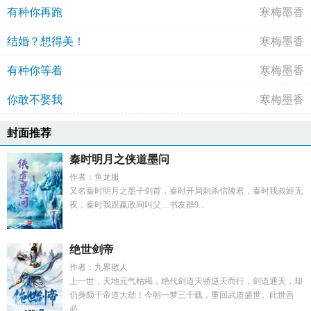
有种你再跑
寒梅墨香
结婚？想得美！
寒梅墨香
有种你等着
寒梅墨香
你敢不娶我
寒梅墨香
封面推荐
秦时明月之侠道墨问
作者：鱼龙服
又名秦时明月之墨子剑首，秦时开局刺杀信陵君，秦时我叔姬无
夜，秦时我跟嬴政同叫父…书友群9...
绝世剑帝
作者：九界散人
上一世，天地元气枯竭，绝代剑道天骄逆天而行，剑道通天，却
仍身陨于帝道大劫！今朝一梦三千载，重回武道盛世。此世吾
必...