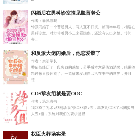
闪婚后在男科诊室撞见脸盲老公
作者：春风渡我
钟颜闪婚了一个普通男人，两人互不打扰。然而半年后，相遇在
男科诊室。对方带着男小三来看隐疾，还没有认出来她。传闻
齐...
和反派大佬闪婚后，他恋爱脑了
作者：余初学长
乔佰佰经历了一段失败的感情，分手后本意是借酒消愁，结果酒
精过敏直接休克了。一觉醒来发现自己活在书中的世界，并且
还...
COS挚友组就是要OOC
作者：温水煮书
我COS了咒术○战剧场版的BOSS夏○杰，基友则COS了出圈烫男
人五○悟，系统对我们的要求是拯...
权臣火葬场实录