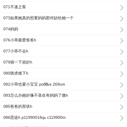
071不速之客
073如果她真的想要妈妈那何妨给她一个
074妈妈
076小乖最爱爸爸h
077小乖不会h
079插一下就好h
080骑虎难下h
082小乖也要小宝宝 po⒅vs 269om
083怎么办她好像不喜欢有妈妈了微h
085爸爸的形状h
086恶徒h p11990018qь c119900m