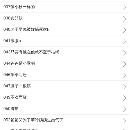
037像小秋一样的
038女兒奴
040老子早晚被妳搞死微h
041舔微h
043只要有她在他就不至于枯竭
044爸爸是小乖的
046阳奉阴违
047脑子一根筋
049不欢而散
050掩护
052爸爸又为了苇吟姨姨生她气了