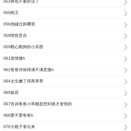
053再也不要听话了
055阎王
056他碰过妳哪里
058情投意合
059戳心戳肺的小东西
061发情微h
062爸爸侍候得满不满意微h
064太生嫩了得再养养
065纵容
067告诉爸爸小乖都是想到谁才发情的
068爱不爱爸爸h
070大棍子拿出来