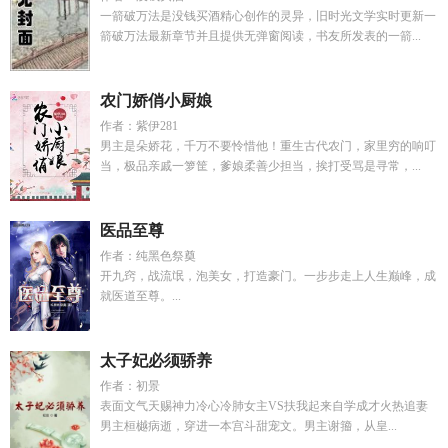
一箭破万法是没钱买酒精心创作的灵异，旧时光文学实时更新一
箭破万法最新章节并且提供无弹窗阅读，书友所发表的一箭...
农门娇俏小厨娘
作者：紫伊281
男主是朵娇花，千万不要怜惜他！重生古代农门，家里穷的响叮
当，极品亲戚一箩筐，爹娘柔善少担当，挨打受骂是寻常，...
医品至尊
作者：纯黑色祭奠
开九窍，战流氓，泡美女，打造豪门。一步步走上人生巅峰，成
就医道至尊。...
太子妃必须骄养
作者：初景
表面文气天赐神力冷心冷肺女主VS扶我起来自学成才火热追妻
男主桓樾病逝，穿进一本宫斗甜宠文。男主谢籀，从皇...