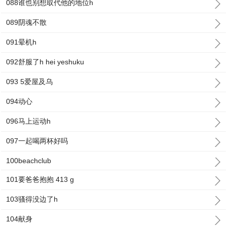
088谁也别想取代他的地位h
089阴魂不散
091晕机h
092舒服了h hei yeshuku
093 5爱屋及乌
094动心
096马上运动h
097一起喝两杯好吗
100beachclub
101要爸爸抱抱 413 g
103骚得没边了h
104献身