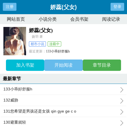
娇蕊(父女)
注册
登录
网站首页
小说分类
会员书架
阅读记录
娇蕊(父女)
扬羽 著
都市小说
连载中
最近更新：
133小乖好舒服h
更新时间：
2025-05-30 14:50:27
加入书架
开始阅读
章节目录
最新章节
133小乖好舒服h
132威胁
131您希望是男孩还是女孩 qin gye ge c o
130避重就轻