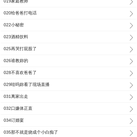
019家庭教师
020给爸爸打电话
022小秘密
023酒精饮料
025再哭打屁股了
026谁教妳的
028不喜欢爸爸了
029哇呜妳看了现场直播
031离家出走
032口嫌体正直
034订婚宴
035那不就是烧成个小白痴了