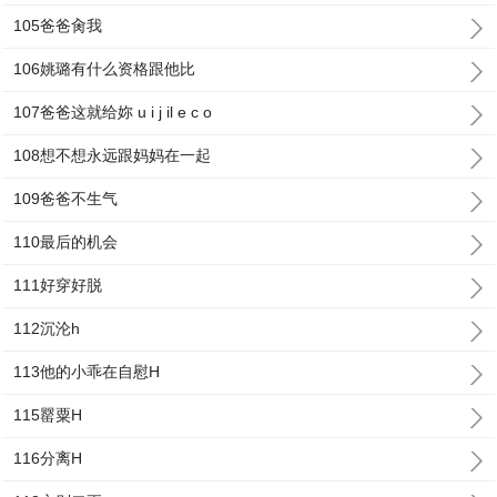
105爸爸肏我
106姚璐有什么资格跟他比
107爸爸这就给妳 u i j il e c o
108想不想永远跟妈妈在一起
109爸爸不生气
110最后的机会
111好穿好脱
112沉沦h
113他的小乖在自慰H
115罂粟H
116分离H