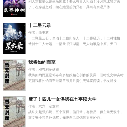
别人穿越要么是皇亲国戚！要么有贵人相助！冷月就比较厉害
了，在穿越之后，摆在她面前的只有一具尚有余温尸体...
十二星云录
作者：曲书茗
十二颗星云石，牵动十二位归命人，十二番经历，十二种性格，
造就十二人命运。一部天书江湖乱，无人知谁鼎中原。天门...
我将如约而至
作者：邓布利多姑娘
我将如约而至是邓布利多姑娘精心创作的灵异，旧时光文学实时
更新我将如约而至最新章节并且提供无弹窗阅读，书友所发...
麻了！四儿一女供我在七零读大学
作者：六六一定发财
战斗力超强奶奶，五个宝贝，偏日常，有极品，但主角无敌牛，
爽文安小芸意外觉醒，知晓自己是锦鲤文里的炮...