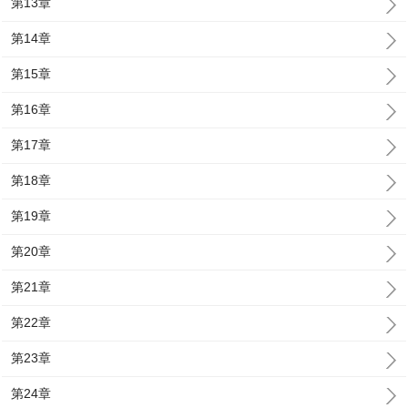
第13章
第14章
第15章
第16章
第17章
第18章
第19章
第20章
第21章
第22章
第23章
第24章