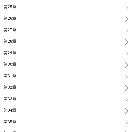
第25章
第26章
第27章
第28章
第29章
第30章
第31章
第32章
第33章
第34章
第35章