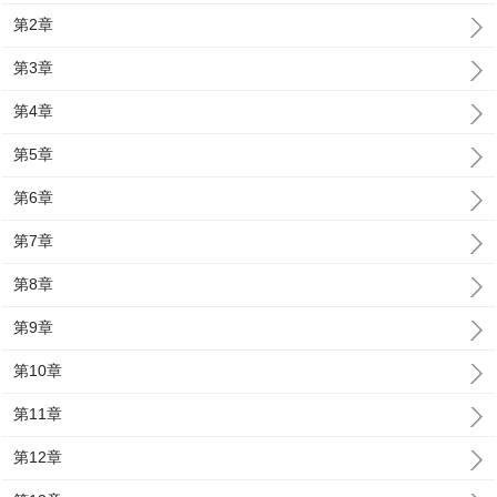
第2章
第3章
第4章
第5章
第6章
第7章
第8章
第9章
第10章
第11章
第12章