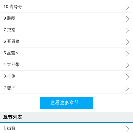
10 高冷哥
9 装酷
7 戒指
6 开胃菜
5 晶莹h
4 红丝带
3 扑倒
2 想哭
查看更多章节...
章节列表
1 出轨