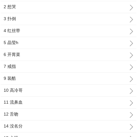
2 想哭
3 扑倒
4 红丝带
5 晶莹h
6 开胃菜
7 戒指
9 装酷
10 高冷哥
11 流鼻血
12 舌吻
14 没名分