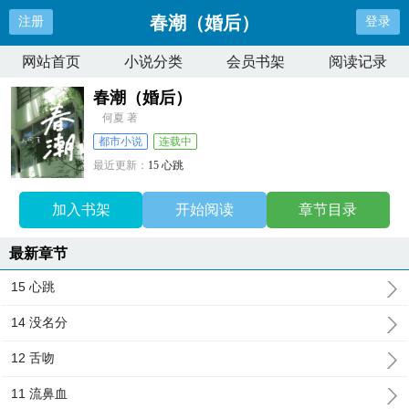
春潮（婚后）
注册
登录
网站首页
小说分类
会员书架
阅读记录
春潮（婚后）
何夏 著
都市小说
连载中
最近更新：
15 心跳
更新时间：
2024-09-13 18:05:32
加入书架
开始阅读
章节目录
最新章节
15 心跳
14 没名分
12 舌吻
11 流鼻血