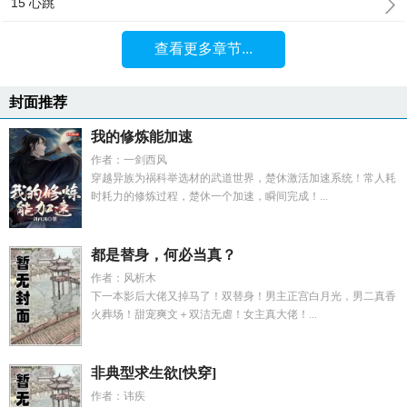
15 心跳
查看更多章节...
封面推荐
我的修炼能加速
作者：一剑西风
穿越异族为祸科举选材的武道世界，楚休激活加速系统！常人耗
时耗力的修炼过程，楚休一个加速，瞬间完成！...
都是替身，何必当真？
作者：风析木
下一本影后大佬又掉马了！双替身！男主正宫白月光，男二真香
火葬场！甜宠爽文＋双洁无虐！女主真大佬！...
非典型求生欲[快穿]
作者：讳疾