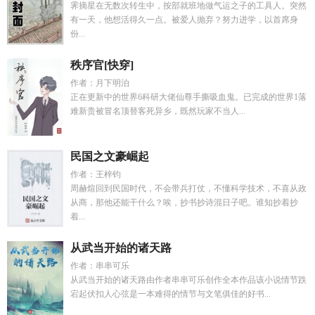
霁摘星在无数次转生中，按部就班地做气运之子的工具人。突然
有一天，他想活得久一点。被爱人抛弃？努力进学，以首席身
份...
秩序官[快穿]
作者：月下明泊
正在更新中的世界6科研大佬仙尊手撕吸血鬼。已完成的世界1落
难新贵被冒名顶替客死异乡，既然玩家不当人...
民国之文豪崛起
作者：王梓钧
周赫煊回到民国时代，不会带兵打仗，不懂科学技术，不喜从政
从商，那他还能干什么？唉，抄书抄诗混日子吧。谁知抄着抄
着...
从武当开始的诸天路
作者：串串可乐
从武当开始的诸天路由作者串串可乐创作全本作品该小说情节跌
宕起伏扣人心弦是一本难得的情节与文笔俱佳的好书...