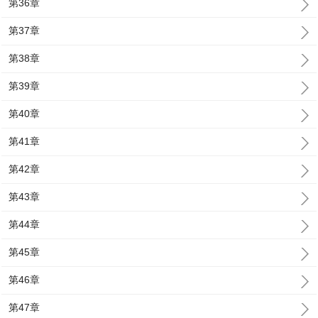
第36章
第37章
第38章
第39章
第40章
第41章
第42章
第43章
第44章
第45章
第46章
第47章