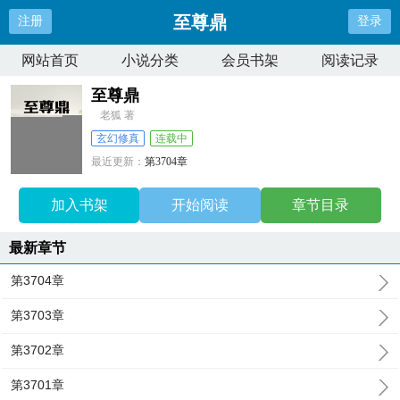
至尊鼎
注册
登录
网站首页
小说分类
会员书架
阅读记录
至尊鼎
老狐 著
玄幻修真
连载中
最近更新：
第3704章
更新时间：
2026-01-16 11:24:59
加入书架
开始阅读
章节目录
最新章节
第3704章
第3703章
第3702章
第3701章