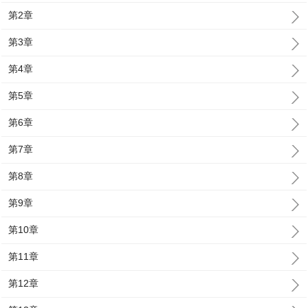
第2章
第3章
第4章
第5章
第6章
第7章
第8章
第9章
第10章
第11章
第12章