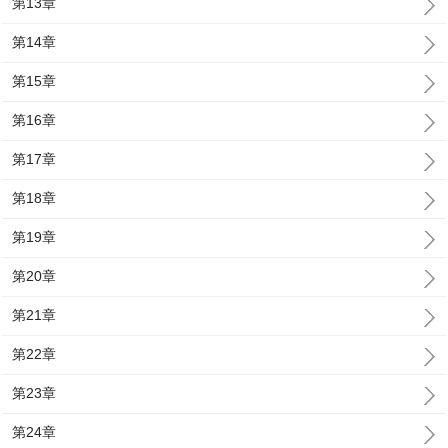
第13章
第14章
第15章
第16章
第17章
第18章
第19章
第20章
第21章
第22章
第23章
第24章