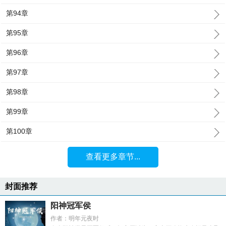
第94章
第95章
第96章
第97章
第98章
第99章
第100章
查看更多章节...
封面推荐
阳神冠军侯
作者：明年元夜时