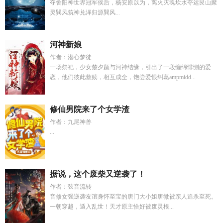
夺舍阳神世界冠军侯后，杨安原以为，离火灭魂坎水夺运艮山聚
灵巽风筑神兑泽归源巽风...
河神新娘
作者：潜心梦徒
一场祭祀，少女楚夕颜与河神结缘，引出了一段缠绵悱恻的爱
恋，他们彼此救赎，相互成全，饱尝爱恨纠葛ampmidd...
修仙男院来了个女学渣
作者：九尾神兽
...
据说，这个废柴又逆袭了！
作者：弦音流转
音修女强逆袭友谊身怀至宝的唐门大小姐唐微被亲人追杀至死。
一朝穿越，遁入乱世！天才原主恰好被废灵根...