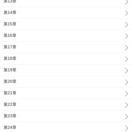
第13章
第14章
第15章
第16章
第17章
第18章
第19章
第20章
第21章
第22章
第23章
第24章