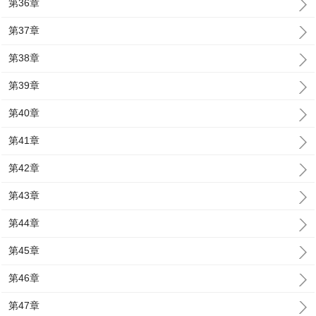
第36章
第37章
第38章
第39章
第40章
第41章
第42章
第43章
第44章
第45章
第46章
第47章