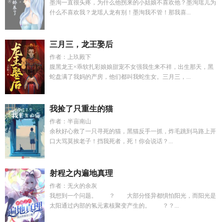
墨洵一直很头疼，为什么他拐来的小姑娘不喜欢他？墨洵瑶儿为
什么不喜欢我？龙瑶人龙有别！墨洵我不管！那我喜...
三月三，龙王娶后
作者：上玖殿下
腹黑龙王×乖软扎彩娘娘甜宠不女强我生来不祥，出生那天，黑
蛇盘满了我妈的产房，他们都叫我蛇生女。三月三，...
我捡了只重生的猫
作者：半亩南山
余秋好心救了一只寻死的猫，黑猫反手一抓，炸毛跳到马路上开
口大骂莫挨老子！挡我死者，死！你会说话？...
射程之内遍地真理
作者：无火的余灰
我想到一个问题。 ？ 大部分怪异都惧怕阳光，而阳光是
太阳通过内部的氢元素核聚变产生的。 ？？...