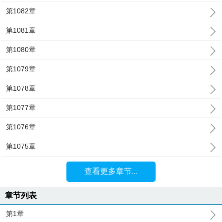
第1082章
第1081章
第1080章
第1079章
第1078章
第1077章
第1076章
第1075章
查看更多章节...
章节列表
第1章