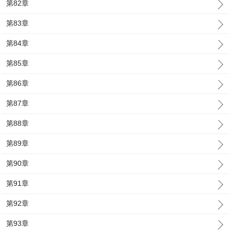
第82章
第83章
第84章
第85章
第86章
第87章
第88章
第89章
第90章
第91章
第92章
第93章