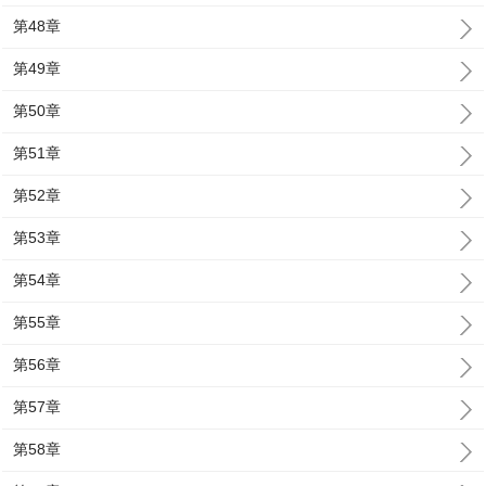
第48章
第49章
第50章
第51章
第52章
第53章
第54章
第55章
第56章
第57章
第58章