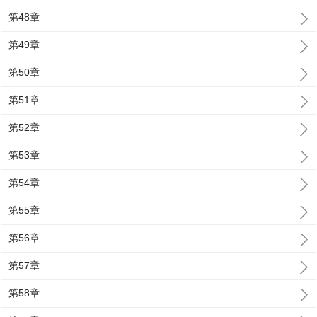
第48章
第49章
第50章
第51章
第52章
第53章
第54章
第55章
第56章
第57章
第58章