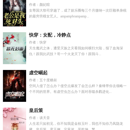
作者：颜妃暄
女尊国大祭司穿越了，成了娱乐圈每三个月缴纳一次巨额单身税
的最穷劳模女艺人。ampampbrampamp...
快穿：女配，冷静点
作者：快穿
天生魔武之体，遭受灭族之灾看我如何横扫大陆，报了血海深
仇！跟我比武技？哥一个火龙灭了你！跟我斗...
虚空崛起
作者：五十度糖叔
空间入侵了怎么办？侵空点爆发了会怎么样？秦锋带你去领略一
个不同的世界。有虚空虫怎么办？面对吞噬杀戮进化...
皇后策
作者：谈天音
人生若只如初见，你不知我是金枝玉叶，我也不知你乃凤隐龙
藏。皇后策，君王侧，定风波，平乾坤。繁...