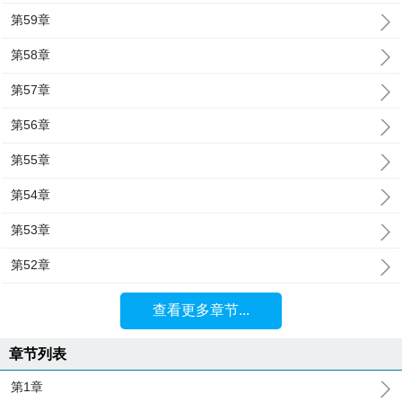
第59章
第58章
第57章
第56章
第55章
第54章
第53章
第52章
查看更多章节...
章节列表
第1章