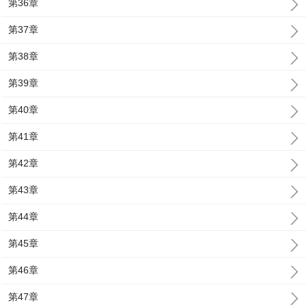
第36章
第37章
第38章
第39章
第40章
第41章
第42章
第43章
第44章
第45章
第46章
第47章