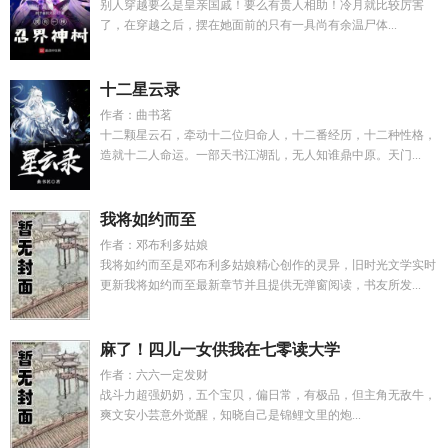
别人穿越要么是皇亲国戚！要么有贵人相助！冷月就比较厉害
了，在穿越之后，摆在她面前的只有一具尚有余温尸体...
十二星云录
作者：曲书茗
十二颗星云石，牵动十二位归命人，十二番经历，十二种性格，
造就十二人命运。一部天书江湖乱，无人知谁鼎中原。天门...
我将如约而至
作者：邓布利多姑娘
我将如约而至是邓布利多姑娘精心创作的灵异，旧时光文学实时
更新我将如约而至最新章节并且提供无弹窗阅读，书友所发...
麻了！四儿一女供我在七零读大学
作者：六六一定发财
战斗力超强奶奶，五个宝贝，偏日常，有极品，但主角无敌牛，
爽文安小芸意外觉醒，知晓自己是锦鲤文里的炮...