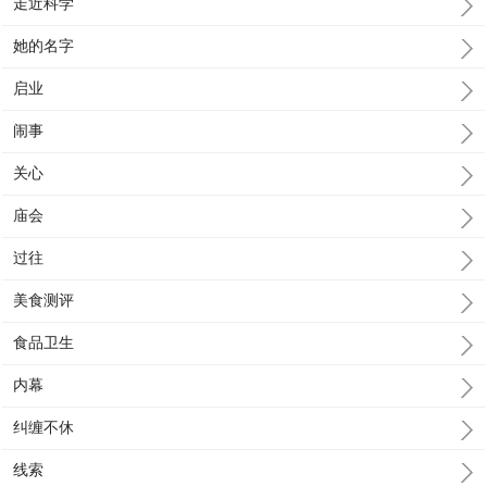
走近科学
她的名字
启业
闹事
关心
庙会
过往
美食测评
食品卫生
内幕
纠缠不休
线索