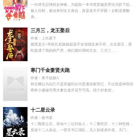
一向肆无忌惮的女神偷，为盗取一本书竟穿越异界沦为阶下囚，
被人压制，被迫来到女主身边，真是老天不开眼！女配逆袭翻
身...
三月三，龙王娶后
作者：上玖殿下
腹黑龙王×乖软扎彩娘娘甜宠不女强我生来不祥，出生那天，黑
蛇盘满了我妈的产房，他们都叫我蛇生女。三月三，...
寒门千金妻贤夫跪
作者：果子姑娘A
韩北卿以为自己只是穿越到古代普通农家而已，不过就是种田经
商奔小康辅导秀才爹仕途开花节节高。找个好拿捏...
十二星云录
作者：曲书茗
十二颗星云石，牵动十二位归命人，十二番经历，十二种性格，
造就十二人命运。一部天书江湖乱，无人知谁鼎中原。天门...