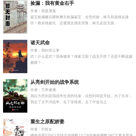
捡漏：我有黄金右手
作者：我是酒鬼
鉴宝捡漏赌石暧昧爽文捡漏鉴宝，全凭经验，林凡却选择走捷
径！救命钱被坑，还遭遇女朋友背叛，林凡走投无路...
诸天武命
作者：我叫排云掌
武！什么是武？强身健体？保家卫国？战无不胜？还是不断超越
极限？...
从亮剑开始的战争系统
作者：万界诸佛
我以为亮剑是我战争生涯的结束，没想到却是开始。为了生存，
我去了太平洋战争。去了珍珠港。去了中途岛之...
重生之原配娇妻
作者：芒鞋女
橘色书屋VIP421完结总书评数1317当前被收藏数2967文案夫君金