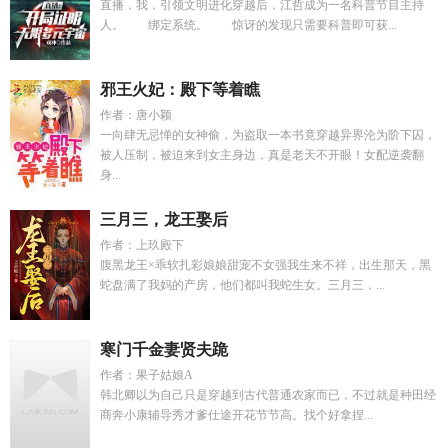
直播，我，引领文明进化穿越后，江哲成为一名科普节目主持
人。 绑定系统。 惊讶的发现只需要科普即可获...
邪王火妃：殿下等着瞧
作者：唐小颖
一向肆无忌惮的女神偷，为盗取一本书竟穿越异界沦为阶下囚，
被人压制，被迫来到女主身边，真是老天不开眼！女配逆袭翻
身...
三月三，龙王娶后
作者：上玖殿下
腹黑龙王×乖软扎彩娘娘甜宠不女强我生来不祥，出生那天，黑
蛇盘满了我妈的产房，他们都叫我蛇生女。三月三，...
寒门千金妻贤夫跪
作者：果子姑娘A
韩北卿以为自己只是穿越到古代普通农家而已，不过就是种田经
商奔小康辅导秀才爹仕途开花节节高。找个好拿捏...