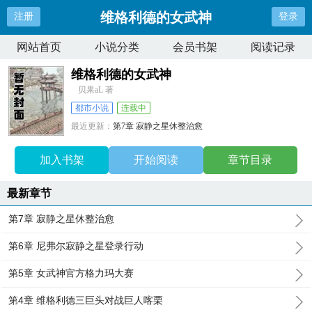
维格利德的女武神
注册
登录
网站首页
小说分类
会员书架
阅读记录
维格利德的女武神
贝果aL 著
都市小说
连载中
最近更新：
第7章 寂静之星休整治愈
更新时间：
2025-05-07 02:33:09
加入书架
开始阅读
章节目录
最新章节
第7章 寂静之星休整治愈
第6章 尼弗尔寂静之星登录行动
第5章 女武神官方格力玛大赛
第4章 维格利德三巨头对战巨人喀栗