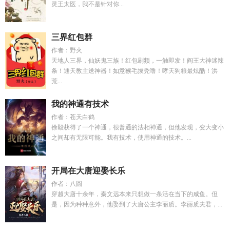
灵王太医，我不是针对你...
三界红包群
作者：野火
天地人三界，仙妖鬼三族！红包刷频，一触即发！阎王大神迷辣
条！通天教主送神器！如意猴毛拔秃噜！哮天狗粮最炫酷！洪
荒...
我的神通有技术
作者：苍天白鹤
徐毅获得了一个神通，很普通的法相神通，但他发现，变大变小
之间却有无限可能。我有技术，使用神通的技术。...
开局在大唐迎娶长乐
作者：八圆
穿越大唐十余年，秦文远本来只想做一条活在当下的咸鱼。但
是，因为种种意外，他娶到了大唐公主李丽质。李丽质夫君，...