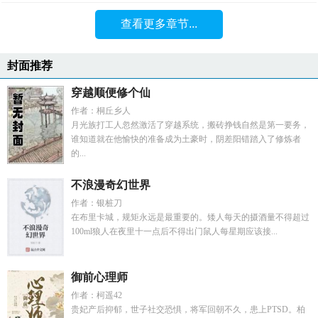
查看更多章节...
封面推荐
穿越顺便修个仙
作者：桐丘乡人
月光族打工人忽然激活了穿越系统，搬砖挣钱自然是第一要务，
谁知道就在他愉快的准备成为土豪时，阴差阳错踏入了修炼者
的...
不浪漫奇幻世界
作者：银桩刀
在布里卡城，规矩永远是最重要的。矮人每天的摄酒量不得超过
100ml狼人在夜里十一点后不得出门鼠人每星期应该接...
御前心理师
作者：柯遥42
贵妃产后抑郁，世子社交恐惧，将军回朝不久，患上PTSD。柏