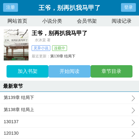
王爷，别再扒我马甲了
注册
登录
网站首页
小说分类
会员书架
阅读记录
王爷，别再扒我马甲了
水沐棠 著
灵异小说
连载中
最近更新：
第139章 结局下
更新时间：
2025-06-08 02:53:28
加入书架
开始阅读
章节目录
最新章节
第139章 结局下
第138章 结局上
130137
120130