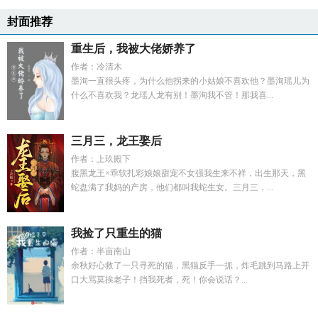
封面推荐
重生后，我被大佬娇养了
作者：冷清木
墨洵一直很头疼，为什么他拐来的小姑娘不喜欢他？墨洵瑶儿为
什么不喜欢我？龙瑶人龙有别！墨洵我不管！那我喜...
三月三，龙王娶后
作者：上玖殿下
腹黑龙王×乖软扎彩娘娘甜宠不女强我生来不祥，出生那天，黑
蛇盘满了我妈的产房，他们都叫我蛇生女。三月三，...
我捡了只重生的猫
作者：半亩南山
余秋好心救了一只寻死的猫，黑猫反手一抓，炸毛跳到马路上开
口大骂莫挨老子！挡我死者，死！你会说话？...