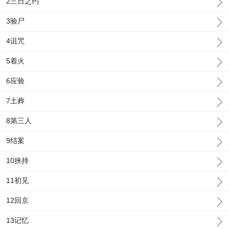
2三日之约
3验尸
4诅咒
5着火
6应验
7土葬
8第三人
9结案
10挟持
11初见
12回京
13记忆