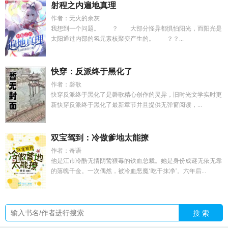
射程之内遍地真理
作者：无火的余灰
我想到一个问题。 ？ 大部分怪异都惧怕阳光，而阳光是
太阳通过内部的氢元素核聚变产生的。 ？？...
快穿：反派终于黑化了
作者：磬歌
快穿反派终于黑化了是磬歌精心创作的灵异，旧时光文学实时更
新快穿反派终于黑化了最新章节并且提供无弹窗阅读，...
双宝驾到：冷傲爹地太能撩
作者：奇语
他是江市冷酷无情阴鸷狠毒的铁血总裁。她是身份成谜无依无靠
的落魄千金。一次偶然，被冷血恶魔‘吃干抹净’。六年后...
搜 索