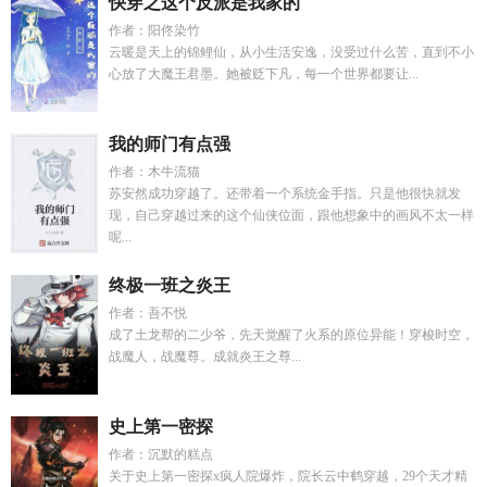
快穿之这个反派是我家的
作者：阳佟染竹
云暖是天上的锦鲤仙，从小生活安逸，没受过什么苦，直到不小
心放了大魔王君墨。她被贬下凡，每一个世界都要让...
我的师门有点强
作者：木牛流猫
苏安然成功穿越了。还带着一个系统金手指。只是他很快就发
现，自己穿越过来的这个仙侠位面，跟他想象中的画风不太一样
呢...
终极一班之炎王
作者：吾不悦
成了土龙帮的二少爷，先天觉醒了火系的原位异能！穿梭时空，
战魔人，战魔尊。成就炎王之尊...
史上第一密探
作者：沉默的糕点
关于史上第一密探x疯人院爆炸，院长云中鹤穿越，29个天才精