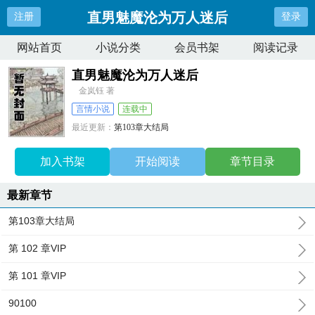
直男魅魔沦为万人迷后
注册
登录
网站首页
小说分类
会员书架
阅读记录
直男魅魔沦为万人迷后
金岚钰 著
言情小说
连载中
最近更新：
第103章大结局
更新时间：
2025-08-30 00:53:16
加入书架
开始阅读
章节目录
最新章节
第103章大结局
第 102 章VIP
第 101 章VIP
90100