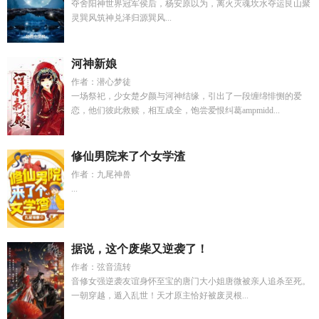
夺舍阳神世界冠军侯后，杨安原以为，离火灭魂坎水夺运艮山聚
灵巽风筑神兑泽归源巽风...
河神新娘
作者：潜心梦徒
一场祭祀，少女楚夕颜与河神结缘，引出了一段缠绵悱恻的爱
恋，他们彼此救赎，相互成全，饱尝爱恨纠葛ampmidd...
修仙男院来了个女学渣
作者：九尾神兽
...
据说，这个废柴又逆袭了！
作者：弦音流转
音修女强逆袭友谊身怀至宝的唐门大小姐唐微被亲人追杀至死。
一朝穿越，遁入乱世！天才原主恰好被废灵根...