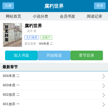
腐朽世界
注册
登录
网站首页
小说分类
会员书架
阅读记录
腐朽世界
滚开 著
玄幻修真
连载中
最近更新：
604本质 二
更新时间：
2026-08-07 19:18:04
加入书架
开始阅读
章节目录
最新章节
604本质 二
603本质 一
602放弃 二
601放弃 一