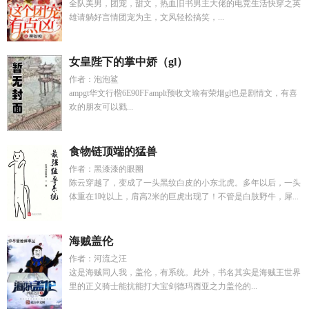
全队美男，团宠，甜文，热血旧书男主大佬的电竞生活快穿之英
雄请躺好言情团宠为主，文风轻松搞笑，...
女皇陛下的掌中娇（gl）
作者：泡泡鲨
ampgt华文行楷6E90FFamplt预收文瑜有荣烟gl也是剧情文，有喜
欢的朋友可以戳...
食物链顶端的猛兽
作者：黑漆漆的眼圈
陈云穿越了，变成了一头黑纹白皮的小东北虎。多年以后，一头
体重在1吨以上，肩高2米的巨虎出现了！不管是白肢野牛，犀...
海贼盖伦
作者：河流之汪
这是海贼同人我，盖伦，有系统。此外，书名其实是海贼王世界
里的正义骑士能抗能打大宝剑德玛西亚之力盖伦的...