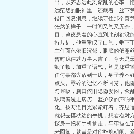
出，以齐思远此刻紊乱的心率，
远茫然的眼神里，还藏着一丝下
借口回复消息，继续守住那个善
茫然的样子，一时间又气又无奈，
目，整夜悬着的心直到此刻都没
持片刻，他重重叹了口气，垂下手
主任面色依旧沉郁，眼底的倦意
暂时稳住就万事大吉了。今天是
顿了顿，加重了语气，算是郑重
任何事都先放到一边，身子养不
点头。零碎的记忆不断回笼，他
匀呼吸，胸口依旧隐隐发闷，紊乱
玻璃窗漫进病房，监护仪的声响
化。被两道目光紧紧盯着，齐思
就想去摸枕边的手机，想看看对
探身一把将手机抽走，牢牢握在了
来回复，就当是对你昨晚胡闹、