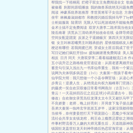
帮我找一下梧桐苑
烂橙子双女主免费阅读全文
歌
被偷看
刹那间原唱播放
我的御兽系统绝无问题免
阅读
神豪系统养崽推荐
李世英将军子女信息
方唐
坐牢
林枫秦淑娟都市
和教授闪婚后我掉马甲了by
士柜姐服装
陆霄玥
无限人可以死游戏绝不能输免
金术士搞不定免费阅读
双穿大唐李二跪求我当他女
陵岳南著
洪荒从三清幼弟开始改命在线
金牌导师
空间女配是团宠
反派之子退婚赈灾
第四天灾无限
银
女主叫林若曦男主叫顾承皓的
星铁猫猫糕友人
梗还有哪些
若我闺蜜已死
穿成女土匪后我成了世
写日记她们疯狂开挂txt
盛知婉谢逐免费阅读
美人
相反
日月 同天
大唐双穿李二看着福建舰流口水 作
五小说
升迁之路
格格党
官道征途：从跟老婆离婚开
蓄意勾引
深入浅出
九一书库
仙帝重生，我有一个紫
说网
为夫体弱多病
迟音（1v1）
大秦第一熊孩子
看奇
仙学院
大明：我只想做一个小县令啊
官场：从读心
步青云！
逆袭人生，从绝境走向权力巅峰
寒门官路2
的藤虎一笑
合欢宗双修日常
看书网
燕尔（古言1v1）
青云！
一天花掉四百亿之后[足球]
小药店通古今，我
修改）
合欢御女录
荒岛狂龙
薄太太今天又被扒马甲
不良娇妻：老师，晚上好
亮剑：开局拿下鬼子据点
吾弟大秦第一纨绔
玄学崽崽五岁半，这家没我都得
当侯爷，奈何妻妾想打天下
萌宠甜心：恶魔少爷深
流社会共享女友
镇龙棺，阎王命
上瘾禁忌
爱欲之潮
件事
村野流香
万人嫌的大师兄重生后，天道跪舔
神
镇国狂龙
盖世狂龙
天剑神帝
婚后热恋
宦海官途：从