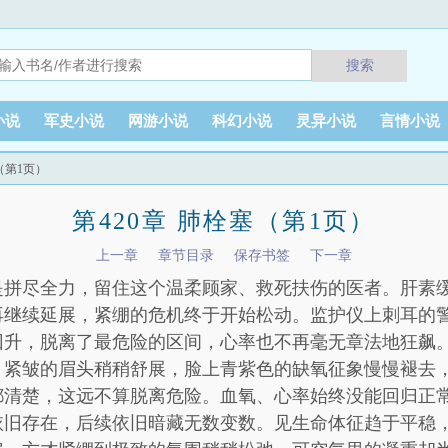
搜索
小说
军史小说
网游小说
科幻小说
灵异小说
言情小说
塞（第1页）
第420章 肺栓塞（第1页）
上一章
章节目录
保存书签
下一章
是拼尽全力，留住这个温柔顾家、救死扶伤的医者。肝素
再继续延展，紧绷的危机终于开始松动。监护仪上刺耳的
回升，脱离了最危险的区间，心率也不再毫无章法地狂飙
，紧皱的眉头稍稍舒展，脸上青紫色的缺氧征象慢慢褪去
都清楚，这远不算脱离危险。血氧、心率始终没能回归正
依旧存在，后续依旧暗藏无数变数。见生命体征趋于平稳