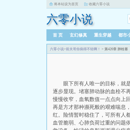
将本站设为首页
收藏六零小说
六零小说
首 页
玄幻修真
重生穿越
都市
六零小说
>
前夫哥你病得不轻啊！
> 第420章 肺栓
眼下所有人唯一的目标，就
逐步显现。堵塞肺动脉的血栓不
慢慢收窄，血氧数值一点点向上
再是方才那种濒死般的艰难喘息
红。险情暂时稳住了，可所有人
血管脆弱、心肺负荷过重的问题