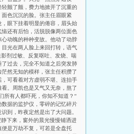
轻轻颤了颤，费力地掀开了沉重的
、面色沉沉的脸。张主任眉眼紧
惫，眼下挂着明显的倦容，眉头始
气恼还有后怕，活脱脱像两位面色
惊心动魄的种种变故。他动了动脖
，目光在两人脸上来回打转，语气
造影剂过敏、反复呕吐、发烧、喘
睡了过去，完全不知道之后突发肺
脸茫然无知的模样，张主任积攒了
话，可看着对方虚弱不堪、连抬手
难看。周凯也是又气又无奈，熬了
们所有人都吓死，你知不知道？”
动数据的监护仪，零碎的记忆碎片
意识到，昨夜定然是出了大问题。
安静下来，窗外的晨光慢慢铺洒进
慎便是万劫不复，可若是全盘托