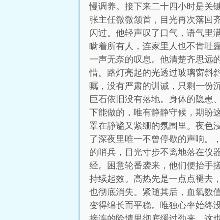
慢调养。接下来二十四小时是关键
张主任微微颔首，目光再次落回
闪过。他轻声叹了口气，语气里
瞒着所有人，连家里人也不肯吐
一声无奈的叹息。他清楚齐思远
惜。路灯亮起的光透过玻璃窗斜
嘱，没有严肃的训诫，只剩一份
巨石依旧没有落地。身体的隐患
下能做的，唯有静静守候，期盼
罩在静谧又紧绷的氛围里。夜色
了深夜里唯一不曾停歇的声响。
的哨兵，目光寸步不离地落在仪
经。困意轮番袭来，他们便抬手
持续起效。高热先是一点点褪去
也彻底消失。紧随其后，血氧数
变得绵长而平稳。唯独心率始终
接连的险情里彻底缓过劲来。这