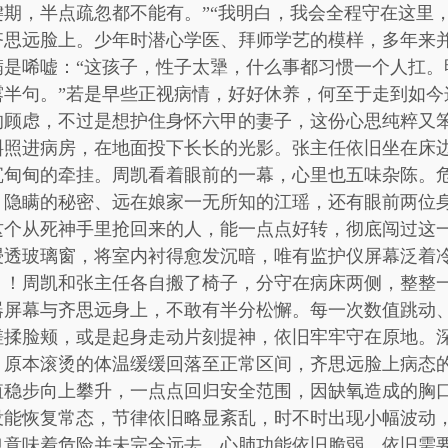
期，半点疏忽都不能有。”“我明白，我会全程守在这里
齐思远脸上。少年时潜心学医、拜师学艺的模样，多年来
满是唏嘘：“这孩子，性子太犟，什么事都习惯一个人扛。
露半句。”若是早些正视病情，好好休养，何至于走到如今
的顾虑，不过是想护住身怀六甲的妻子，这份心思纯粹又
斜照进病房，在地面投下长长的光影。张主任依旧坐在床
沉甸甸的牵挂。周凯看着眼前的一幕，心里也五味杂陈。
、隐瞒的秘密、远在娘家一无所知的江瑶，还有眼前两位
这个从死神手里抢回来的人，能一点点好转，彻底闯过这
浸透玻璃窗，将室内衬得愈发沉暗，唯有监护仪屏幕泛着
，！周凯和张主任各自搬了椅子，分守在病床两侧，整整
器屏幕与齐思远身上，不敢有半分松懈。每一次数值跳动
搓揉脸颊，或是起身走动片刻提神，依旧牢牢守在原地。
，原本滚烫的体温缓缓回落至正常区间，齐思远脸上病态
值稳步向上攀升，一点点回归安全范围，因缺氧造成的胸
没能恢复常态，节律依旧略显紊乱，时不时出现小幅波动
也意味着危险并未完全远去，心肺功能依旧脆弱，依旧需