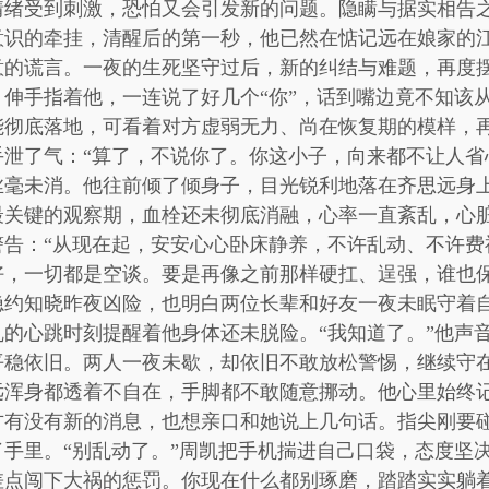
情绪受到刺激，恐怕又会引发新的问题。隐瞒与据实相告
意识的牵挂，清醒后的第一秒，他已然在惦记远在娘家的
意的谎言。一夜的生死坚守过后，新的纠结与难题，再度
伸手指着他，一连说了好几个“你”，话到嘴边竟不知该
能彻底落地，可看着对方虚弱无力、尚在恢复期的模样，
泄了气：“算了，不说你了。你这小子，向来都不让人省
丝毫未消。他往前倾了倾身子，目光锐利地落在齐思远身上
最关键的观察期，血栓还未彻底消融，心率一直紊乱，心脏
警告：“从现在起，安安心心卧床静养，不许乱动、不许费
好，一切都是空谈。要是再像之前那样硬扛、逞强，谁也保
隐约知晓昨夜凶险，也明白两位长辈和好友一夜未眠守着
的心跳时刻提醒着他身体还未脱险。“我知道了。”他声
平稳依旧。两人一夜未歇，却依旧不敢放松警惕，继续守
远浑身都透着不自在，手脚都不敢随意挪动。他心里始终
方有没有新的消息，也想亲口和她说上几句话。指尖刚要
手里。“别乱动了。”周凯把手机揣进自己口袋，态度坚
差点闯下大祸的惩罚。你现在什么都别琢磨，踏踏实实躺着