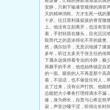
救设备，忙碌的身影渐渐退出病
安静，只剩下输液管规律的滴答
天的精神消耗、方才生死一线的
十岁。往日里利落挺拔的脊背微
上。他没有立刻离开，也没有安
着，手肘轻搭在膝头，目光沉沉
取而代之的是浓得化不开的疲惫
然，偶尔抬手，无意识地揉了揉
多年，听过太多关于张主任的传
下属永远保持着专业的冷静，极
再棘手的手术，他也始终镇定自
的一面。眼前的人不再是那个高
着，不说话，也不催促任何人，
走了过来，没有出声打扰。他能
总能把大小事务打理得滴水不漏
缘，身为师长，自责与心疼定然早
寂，声音沙哑干涩，听得出长时