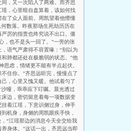
之间，又一次陷入了两难。而齐思
江瑶，心里暗自盘算着，该如何找
摆在了众人面前。周凯望着他懵懂
从何数落。昨夜那场生死劫历历在
再严厉的指责也终究说不出口。僵
心，也不是头一回了。”一旁的张
，语气严肃得不容置喙：“别以为
和肺都还处在极脆弱的状态。”他
神思虑，情绪更不能有半点起伏。
不住你。”齐思远听完，慢慢点了
自己，心里又愧又暖。他试着匀了
音沙哑，乖乖应下叮嘱。晨光透过
在床边，密切留意着每一项数据变
记挂着江瑶，下意识侧过身，伸手
碰到机身，身侧的周凯眼疾手快，
决，“江瑶那边的消息今天全交给我
养身体。”这话一出，齐思远当即