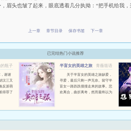
，眉头也皱了起来，眼底透着几分执拗：“把手机给我，
上一章
章节目录
保存书签
下一章
已完结热门小说推荐
独的瓶子
半盲女的英雄之旅
青薇筱语
章，谢谢
关于半盲女的英雄之旅缺爱，
胡汉三又
寻爱，最后只剩一声无奈。留守半
略反派萌
盲女一路跌跌撞撞走来的故事。悲
派得罪了
欢离合，曲折离奇，然而最终以为
以世界快
的幸福，却也不过是一次又一次无
！1蠢作
声的痛苦在蔓延。幸福在哪里？几
，看文的
经周折，当楚丽华终于明白创伤不
过是因为上帝想要把阳光照进...