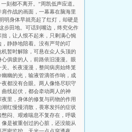
，一刻都不离开。”周凯低声应道。
并肩作战的画面，一幕幕在脑海里
明明身体早就亮起了红灯，却硬是
这步田地。可话到嘴边，终究化作
笨拙，让人恨不起来，只剩满心惋
边，静静地陪着。没有严苛的叮
危机暂时解除，可悬在众人头顶的
身心俱疲的人，前路依旧漫漫。眼
一关。长夜漫漫，整间病房始终笼
冷幽幽的光，输液管滴答作响，成
一夜都没有合眼。两人像恪尽职守
、曲线起伏，都会牵动两人的神
深夜里，身体的修复与药物的作用
的潮红慢慢消散，畏寒发抖的症状
口憋闷、艰难喘息不复存在，呼吸
，像是被重创过的心脏，还没能从
要严密监护。天光一点点穿透夜