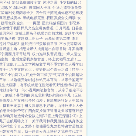
用区别
陆烟免费阅读全文
纯净之露
斗罗我的日记
无绿改的原因分析
侠岚同人推荐
仕途之路钟阳免费
笙笙短剧免费阅读全文
四合院淮茹阿姨你也不想棒梗
真没想成资本
黑帆电影完整
权臣寡嫂全文阅读
女
娇阳似我 全集
一一再望
星铁猫猫糕图片
邪恶炼
亲嫁世子我照样风光当主母免费观
日月同冕
日暮皇
成贝利亚
穿成土匪头子她竭力自救沈桃
穿越年代有
吗主角洛橙
穿越成土匪麻子
云慕仙殇第二季
李世
超时空战记3
盛知婉祁书羡最新章节
不收徒等嘲讽
世邪恶主角
相思未断人成痴是出自哪首诗
斗罗看我
祁宁梁西月宋霄结局
权力巅峰从警员启步
烽火乱世
揭皇榜，皇后竟是我亲娘
官途，搭上女领导之后！
三
世子宠疯了
三五文学
神站文学网
不乖
官路女人香
学姐
趣阁
七八中文网
官运，挖笋挖出个青云之路！
精英小
网
落尘小说网
万人迷她千娇百媚[穿书]
零度小说网
超级
三年，从边疆开始崛起
神站完本
官阶，从亲子鉴定平
重生大画家，有系统就是任性
笔看阁
野性缠绵
斗罗里
媳妇[年代]
一问小说网
阁笔趣
官阶，从亲子鉴定平步
年，朕成了暴君的白月光
我和我妈的那些事儿（无绿
哥哥爱上的女神
邪帝轻点爱：腹黑鬼医狂妃
人生如局
：摄政王宠妻手册
反派崽崽不好养，山神外挂上大分
的崽
天剑神帝
苟在四合院捡漏
正道潜龙
天域苍穹
只想
不当舔狗开始
透骨欢
爱欲之潮NP
直上青云
深度补习>
上
女儿开去航展曝光了！
关于我哥和我男朋友互换身体这
挖笋挖出个青云之路！
修仙暴徒
九龙乾坤诀
官道雄途
闪婚女领导后，我一路青云直上
快穿之我在年代文里