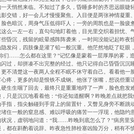
的一天悄然来临。不知过了多久，昏睡多时的齐思远眼睫
光影交错，好一会儿才慢慢聚焦。入目便是两张神情凝重
，脸色暗沉，周身气压低得吓人；一旁的周凯也是一脸疲
就这么一左一右，直勾勾地盯着他，目光里交织着担忧、
有些昏沉，残留的眩晕感阵阵袭来，一时间没能记起昨夜
隐隐发闷，四肢像是灌了铅一般沉重。他茫然地眨了眨眼
你们……怎么都在这里？”记忆像是蒙着一层厚厚的雾，
地闪过，却拼凑不出完整的经过。他只记得自己昏昏沉沉
，更不清楚这一夜两人全程不眠不休守着自己。看着他一
有心疼，更多的却是恨铁不成钢。他张了张嘴，想说些重
又硬生生咽了回去，最终只是重重地哼了一声，脸色愈发
，只是沉沉地看着他：“你还知道醒啊？昨晚差点就把我
动手指，指尖触碰到手背上的留置针，又瞥见身旁不断跳
被堵住一般的窒息感、难以呼吸的痛苦一一浮现，他隐约
状况，虚弱地问道：“我……昨晚到底怎么了？”病房里
眼，都在斟酌着说辞。昨夜急性肺栓塞凶险万分，稍有不