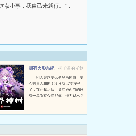
这点小事，我自己来就行。”：
拥有火影系统
桐子酱的光剑
的我才不是男孩子
别人穿越要么是皇亲国戚！要
么有贵人相助！冷月就比较厉害
了，在穿越之后，摆在她面前的只
有一具尚有余温尸体…强力忍术？
稀有血继？不，那些都不是冷月现
在该考虑的，现在她应该思考的问
题只有一个…那就是...