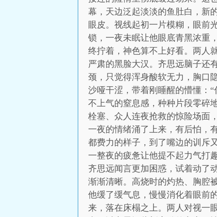
幕，天边泛起淡淡的鱼肚白，新
眼皮。视线起初一片模糊，眼前
锁，一夜未眠让他眼底青黑浓重
终拧着，神色算不上好看。两人
严肃的黑脸大汉。齐思远脑子还
颈，只觉得浑身酸软无力，胸口
沙哑干涩，带着刚睡醒的懵懂：“
不上气的窒息感，种种片段零碎
栓塞、众人连夜抢救的惊险场面
一夜的情绪涌了上来，有后怕，
都费力的样子，到了嘴边的训斥
一整夜的疲惫让他提不起力气打趣
齐思远闻言更加困惑，试着动了
渐渐清晰。高烧时的灼热、胸腔
他缓了缓气息，慢慢消化着眼前的
来，落在床榻之上。两人对视一