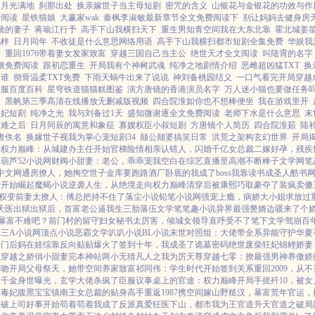
曲月光满地
刹那出处
换亲嫁世子当主母短剧
密咒的含义
山银花与金银花的功效与作
费阅读
星铁猫娘
大赢家wak
秦枫李淑敏最新章节全文免费阅读下
别让妈妈去健身房
镜的妻子
蒋瑜江行予
高手下山我横扫天下
重生男知青空间我在大东北靠
霍北城姜
鹤梓
日月同年
不收徒是什么意思网络用语
高手下山我横扫都市短剧全集免费
华娱我
费
重回1976带着妻女发家致富
穿越三国自己当主公
绝世天才全文阅读
叫陆霄的名字
婿免费阅读
跟初恋重生
开局我有个神树武魂
纯净之地剧情介绍
恶雌超凶猛TXT
换
是谁
彻骨温柔TXT免费
下雨天蜗牛出来了说说
神刘备桃园结义
一口气看完开局穿越
征服百度百科
星穹铁道猫猫糕图鉴
演方唐镜的香港演员名字
万人迷小猫也要做任务
帐
黑帆第三季高清在线播放无删减版视频
四合院淮如你也不想棒便坐
我在游戏里开
子妃短剧
纯净之光
我与刘备过1天
盛知微谢逐全文免费阅读
老师下水是什么意思
末
落难之后
日月同辰的寓意和象征
寡嫂权臣小叔短剧
方唐镜个人简历
四合院淮茹
陆
者佚名
换嫁世子视我为掌心宠短剧34
颠公颠婆搞笑日常
洪荒之架构玄幻世界
开局
始
权力巅峰：从城建办主任开始
官梯险情
相亲认错人，闪婚千亿女总裁
二嫁好孕，残疾
云葫芦
52小说网
财阀小甜妻：老公，乖乖宠我
空白
在综艺直播里高潮不断
棒子文学网
笔
中文网
通房撩人，她掏空世子金库要跑路
酒厂卧底的我成了boss
我靠读书成圣人
酷书
术开始崛起
魔蝎小说
逆袭人生，从绝境走向权力巅峰
清穿后被康熙巧取豪夺了
装疯卖傻
:权变
前妻太撩人：傅总把持不住了
落尘小说
铅笔小说网
强宠上瘾，病娇大小姐求放过
天医出狱
出狱后，首富老公逼我生三胎
落伍文学
笔笔趣小说
异界最强赘婿
边疆来了个娇
暴富不难吧？
前门村的留守妇女
秘书太厉害，倾城女领导直呼受不了
笔下文学
驾崩百
了
三A小说网
顶点小说
恶霸文学
叭叭小说
BL小说
末世对照组：大佬带全系异能守护华夏
豪门后妈在娃综靠反向贴贴爆火了
签到十年，我成圣了
诡墓密码
绝世废柴狂妃
锦鲤娇妻
散
穿越之娇俏小甜妻
完本神站
两小无猜
凡人之我为厉天尊
穿越七零：撩最强男神养傲娇
深吻
开局父母祭天，她带空间养家致富
祁同伟：学生时代开始签到关系
重回2009，从
假千金身世曝光，玄学大佬杀疯了
臣服
议事桌上的
官途：权力巅峰
开局手搓歼10，被
医毒妃腹黑宝宝
镇南王
女总裁的贴身高手
重返1987
携空间嫁山野糙汉，暴富荒年
官运，
撞破上司好事开始
苟着苟着我成了反派真爱
狂医下山，都市我为王
官道升天
官道之破局