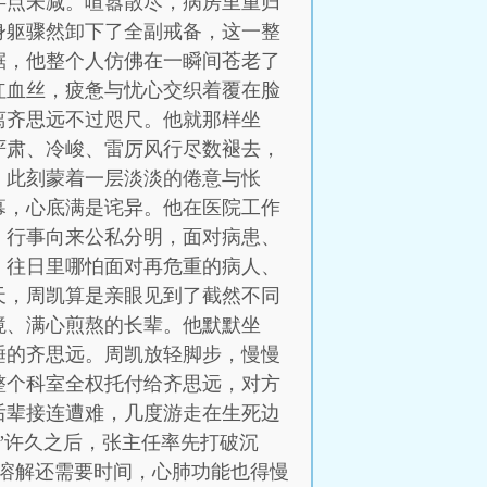
半点未减。喧嚣散尽，病房里重归
身躯骤然卸下了全副戒备，这一整
锯，他整个人仿佛在一瞬间苍老了
红血丝，疲惫与忧心交织着覆在脸
离齐思远不过咫尺。他就那样坐
严肃、冷峻、雷厉风行尽数褪去，
，此刻蒙着一层淡淡的倦意与怅
幕，心底满是诧异。他在医院工作
，行事向来公私分明，面对病患、
。往日里哪怕面对再危重的病人、
天，周凯算是亲眼见到了截然不同
境、满心煎熬的长辈。他默默坐
睡的齐思远。周凯放轻脚步，慢慢
整个科室全权托付给齐思远，对方
后辈接连遭难，几度游走在生死边
”许久之后，张主任率先打破沉
溶解还需要时间，心肺功能也得慢