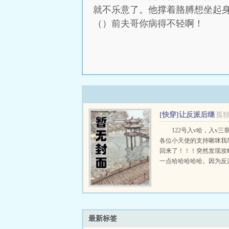
就不乐意了。他撑着胳膊想坐起身
（）前夫哥你病得不轻啊！
[快穿]让反派后继
孤
有人吧！
122号入v哈，入v三
各位小天使的支持啾咪我
回来了！！！突然发现攻
一点哈哈哈哈哈。因为反
主角，所以没了儿子，所
毁灭了つд此反派非彼反派
者一直的风格，轻松不虐
童鞋们千...
最新标签