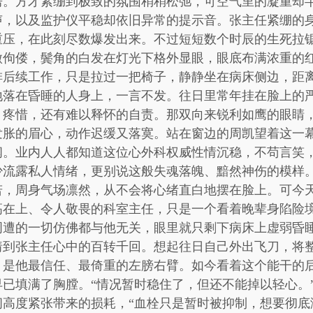
房。方才紧绷到极致的氛围稍稍松弛，可空气里的凝重却
声，以及监护仪平稳却依旧异常的提示音。张主任紧绷的
重压，在此刻尽数爆发出来。不过短短数个时辰的生死拉
微佝偻，鬓角的白发在灯光下格外显眼，眼底布满浓重的
排后续工作，只是拉过一把椅子，静静坐在病床侧边，距
地落在昏睡的人身上，一言不发。往日里常年挂在脸上的
、疼惜，还有难以释怀的自责。那双向来锐利如鹰的眼睛
发胀的眉心，动作迟缓又落寞。站在窗边的周凯望着这一
闻。业内人人都知道这位心外科权威性情沉稳，不苟言笑
少流露私人情绪，更别说这般失魂落魄、黯然神伤的模样
若，周身气场凛然，从不会将心绪直白地摆在脸上。可今
高在上、令人敬畏的科室主任，只是一个看着晚辈身陷险
周遭的一切仿佛都与他无关，眼里就只剩下病床上虚弱昏
猜到张主任心中的百转千回。想起往日自己外出飞刀，将
，是他最信任、最倚重的左膀右臂。如今看着这个能干的
已填满了胸膛。“情况暂时稳住了，但还不能掉以轻心。
间高度紧张带来的损耗，“血栓只是暂时被抑制，想要彻底