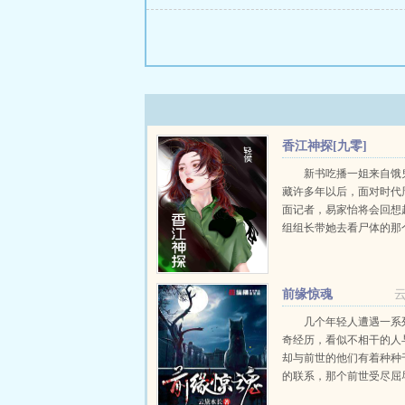
香江神探[九零]
新书吃播一姐来自饿
藏许多年以后，面对时代
面记者，易家怡将会回想
组组长带她去看尸体的那
下午那一刻，她听到了死
嚎，看清了凶手的面容，
内回溯凶案现场的能力。..
前缘惊魂
几个年轻人遭遇一系
奇经历，看似不相干的人
却与前世的他们有着种种
的联系，那个前世受尽屈
化作恶灵，向尘世中的他