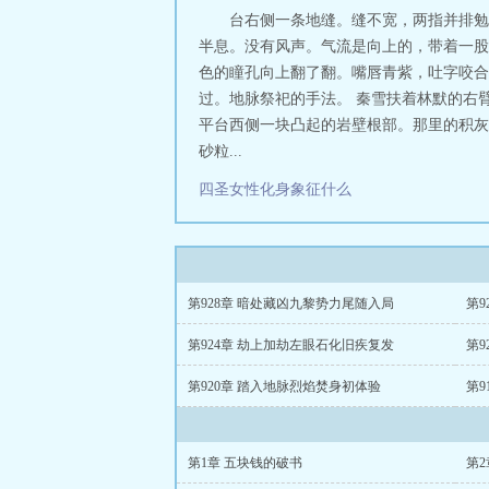
台右侧一条地缝。缝不宽，两指并排勉
半息。没有风声。气流是向上的，带着一股
色的瞳孔向上翻了翻。嘴唇青紫，吐字咬合
过。地脉祭祀的手法。 秦雪扶着林默的右
平台西侧一块凸起的岩壁根部。那里的积灰
砂粒...
四圣女性化身象征什么
第928章 暗处藏凶九黎势力尾随入局
第9
第924章 劫上加劫左眼石化旧疾复发
第9
第920章 踏入地脉烈焰焚身初体验
第9
第1章 五块钱的破书
第2