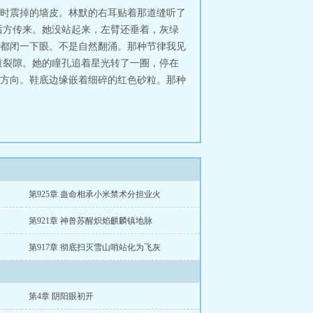
时震掉的墙皮。林默的右耳贴着那道缝听了
后方传来。她没站起来，左臂还垂着，灰绿
都闭一下眼。不是自然翻涌。那种节律我见
道裂隙。她的瞳孔追着星光转了一圈，停在
方向。鞋底边缘嵌着细碎的红色砂粒。那种
第925章 蛊命相承小米禁术分担业火
第921章 神兽苏醒炽焰麒麟镇地脉
第917章 彻底扫灭雪山哨站化为飞灰
第4章 阴阳眼初开