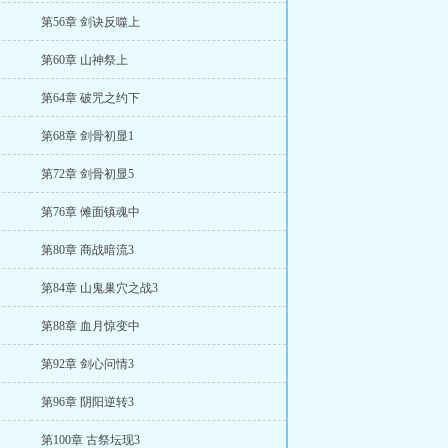
第56章 剑诀反噬上
第60章 山神祭上
第64章 破咒之约下
第68章 剑骨初显1
第72章 剑骨初显5
第76章 傩面镇魂中
第80章 商战暗流3
第84章 山鬼巢穴之战3
第88章 血月惊变中
第92章 剑心问情3
第96章 阴阳逆转3
第100章 古祭坛现3