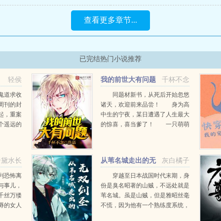
查看更多章节...
已完结热门小说推荐
轻侯
我的前世大有问题
千杯不念
鬼道求收
同题材新书，从死后开始忽悠
周刊的封
诸天，欢迎前来品尝！ 身为高
起，重案
中生的宁夜，某日遭遇了人生最大
个遥远的
的惊喜，喜当爹了！ 一只萌萌
者的哀
哒的小女孩，突然冲过来抱住他...
拥有了脑
.
云黛水长
从苇名城走出的无
灰白橘子
双剑圣
列恐怖离
穿越至日本战国时代末期，身
与事儿，
份是臭名昭著的山贼，不远处就是
千丝万缕
苇名城。虽是山贼，但是雅昭丝毫
辱的女人
不慌，因为他有一个熟练度系统，
们伸出了
开局一项四维天赋属性满级，且有