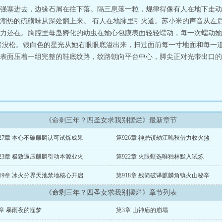
强塞进去，边缘石屑在往下落。隔三息落一粒，规律得像有人在地下走动
潮热的硫磺味从深处翻上来。 有人在地脉里引火道。苏小米的声音从左
力还在。胸腔里母蛊孵化的幼虫在她心包膜表面轻轻蠕动，每一次蠕动她
臂没松。银白色的星光从她右眼眼底溢出来，扫过面前每一寸地面和每一
表面压着一组完整的鞋底纹路，纹路朝向平台中心，脚尖正对光带出口的
《命剩三年？四圣女求我别摆烂》最新章节
27章 本心不破麒麟认可试炼成果
第926章 神鼎镇劫江晚秋借力收火煞
23章 极致逼压麒麟引动本源业火
第922章 火眼甄选唯独林默入试炼
19章 冰火分界天池禁地核心开启
第918章 残简破译麒麟角镇火山秘辛
《命剩三年？四圣女求我别摆烂》章节列表
章 暴雨夜的怪梦
第3章 山神庙的崩塌