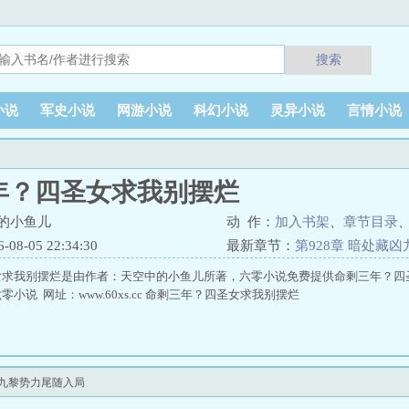
搜索
小说
军史小说
网游小说
科幻小说
灵异小说
言情小说
年？四圣女求我别摆烂
的小鱼儿
动 作：
加入书架
、
章节目录
8-05 22:34:30
最新章节：
第928章 暗处藏
女求我别摆烂是由作者：天空中的小鱼儿所著，六零小说免费提供命剩三年？四
小说 网址：www.60xs.cc 命剩三年？四圣女求我别摆烂
凶九黎势力尾随入局