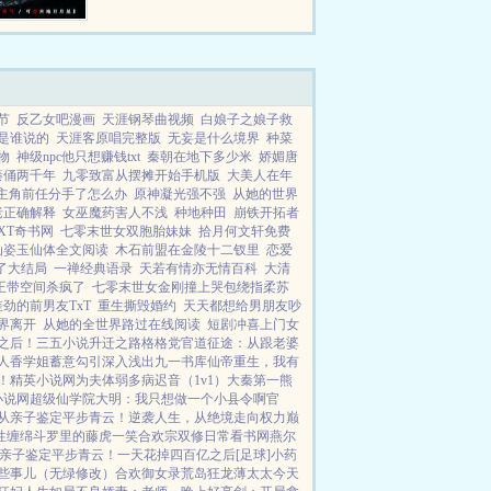
节
反乙女吧漫画
天涯钢琴曲视频
白娘子之娘子救
是谁说的
天涯客原唱完整版
无妄是什么境界
种菜
物
神级npc他只想赚钱txt
秦朝在地下多少米
娇媚唐
秦俑两千年
九零致富从摆摊开始手机版
大美人在年
主角前任分手了怎么办
原神凝光强不强
从她的世界
老正确解释
女巫魔药害人不浅
种地种田
崩铁开拓者
XT奇书网
七零末世女双胞胎妹妹
拾月何文轩免费
仙姿玉仙体全文阅读
木石前盟在金陵十二钗里
恋爱
了大结局
一禅经典语录
天若有情亦无情百科
大清
王带空间杀疯了
七零末世女金刚撞上哭包绕指柔苏
劲的前男友TxT
重生撕毁婚约
天天都想给男朋友吵
界离开
从她的全世界路过在线阅读
短剧冲喜上门女
之后！
三五小说
升迁之路
格格党
官道征途：从跟老婆
人香
学姐
蓄意勾引
深入浅出
九一书库
仙帝重生，我有
！
精英小说网
为夫体弱多病
迟音（1v1）
大秦第一熊
小说网
超级仙学院
大明：我只想做一个小县令啊
官
从亲子鉴定平步青云！
逆袭人生，从绝境走向权力巅
性缠绵
斗罗里的藤虎一笑
合欢宗双修日常
看书网
燕尔
亲子鉴定平步青云！
一天花掉四百亿之后[足球]
小药
些事儿（无绿修改）
合欢御女录
荒岛狂龙
薄太太今天