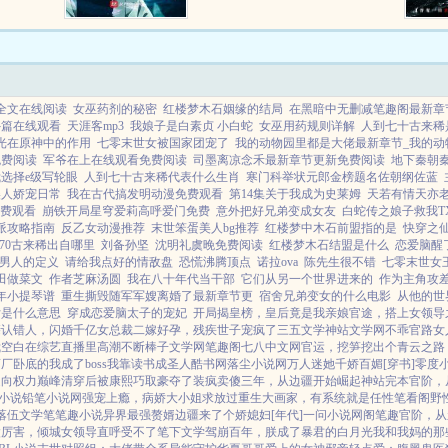
两个实力超强的哥哥。他大哥名为
鬼庭雅孝。他二哥名为鬼庭雅次。
他全名为鬼庭雅昭。虽是在不...
全文在线阅读
女巫药剂的秘密
红楼梦木石姻缘的结局
在黑暗中无删减笔趣阁最新章
外篇在线观看
天涯客mp3
我娘子是白素贞 小白蛇
女巫用药规则详解
人到七十古来稀
光在原神中的作用
七零末世女被国家团宠了
我的动物园里都是大佬最新章节_我的动
免费阅读
军爷在上在线观看免费阅读
司墨离凉念禾最新章节更新免费阅读
地下秦朝
选择e级写轮眼
人到七十古来稀代表什么生肖
寒门科举状元郎金榜题名佐朝纲佐蓝
美人娇宠日常
我在古代搞发明动漫免费观看
第14集关于我成为史莱姆
天若有情天亦
费观看
崩铁开局星穹爱莉高呼爱门免费
意外把好兄弟变成女友
白蛇传之娘子救我T
派攻略指南
反乙女动漫推荐
末世笨蛋美人bg推荐
红楼梦中木石前盟指的是
快穿之
70古来稀出自哪里
刘备孙坚
沈明礼虞晚免费阅读
红楼梦木石结盟是什么
恋爱脑醒
男人的定义
请给我点好的情敌盘
恐慌沸腾顶点
诺拉ova
陈先生很不错
七零末世女
田做菜文
作者芝麻汤圆
我在八十年代当干部
它们从另一个世界进来的
作为主角攻差
年小提琴谱
重生撕毁随军军嫂离婚了最新章节更
宿舍兄弟变女的什么电影
从他的世
女是什么意思
穿成恋爱脑太子的宠妃
开局揭皇榜，皇后竟是我亲娘
官途，搭上女领导
亲认错人，闪婚千亿女总裁
二嫁好孕，残疾世子宠疯了
三五文学
神站文学网
不乖
官路女
我
空白
在综艺直播里高潮不断
棒子文学网
笔趣阁
七八中文网
官运，挖笋挖出个青云之路
厂卧底的我成了boss
我靠读书成圣人
酷书网
落尘小说网
万人迷她千娇百媚[穿书]
零度
走向权力巅峰
清穿后被康熙巧取豪夺了
装疯卖傻三年，从边疆开始崛起
神站完本
官阶，
小说
铅笔小说网
强宠上瘾，病娇大小姐求放过
重生大画家，有系统就是任性
笔看阁
野
落伍文学
笔笔趣小说
异界最强赘婿
边疆来了个娇媳妇[年代]
一问小说网
阁笔趣
官阶，从
太厉害，倾城女领导直呼受不了
笔下文学
驾崩百年，朕成了暴君的白月光
我和我妈的那