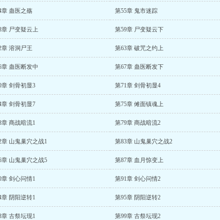
4章 蛊医之殇
第55章 鬼市迷踪
8章 尸变疑云上
第59章 尸变疑云下
2章 溶洞尸王
第63章 破咒之约上
6章 蛊医断发中
第67章 蛊医断发下
0章 剑骨初显3
第71章 剑骨初显4
4章 剑骨初显7
第75章 傩面镇魂上
8章 商战暗流1
第79章 商战暗流2
2章 山鬼巢穴之战1
第83章 山鬼巢穴之战2
6章 山鬼巢穴之战5
第87章 血月惊变上
0章 剑心问情1
第91章 剑心问情2
4章 阴阳逆转1
第95章 阴阳逆转2
8章 古祭坛现1
第99章 古祭坛现2