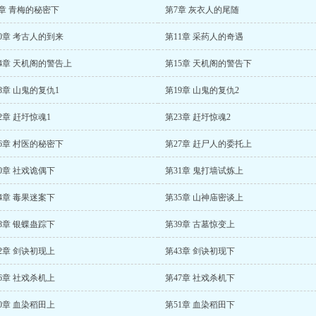
章 青梅的秘密下
第7章 灰衣人的尾随
0章 考古人的到来
第11章 采药人的奇遇
4章 天机阁的警告上
第15章 天机阁的警告下
8章 山鬼的复仇1
第19章 山鬼的复仇2
2章 赶圩惊魂1
第23章 赶圩惊魂2
6章 村医的秘密下
第27章 赶尸人的委托上
0章 社戏诡偶下
第31章 鬼打墙试炼上
4章 毒果迷案下
第35章 山神庙密谈上
8章 银蝶蛊踪下
第39章 古墓惊变上
2章 剑诀初现上
第43章 剑诀初现下
6章 社戏杀机上
第47章 社戏杀机下
0章 血染稻田上
第51章 血染稻田下