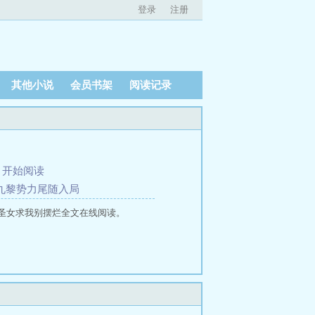
登录
注册
其他小说
会员书架
阅读记录
、
开始阅读
凶九黎势力尾随入局
圣女求我别摆烂全文在线阅读。