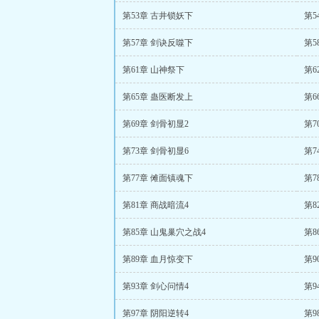
第53章 古井锁妖下
第5
第57章 剑诀反噬下
第5
第61章 山神祭下
第6
第65章 蛊医断发上
第6
第69章 剑骨初显2
第7
第73章 剑骨初显6
第7
第77章 傩面镇魂下
第7
第81章 商战暗流4
第8
第85章 山鬼巢穴之战4
第8
第89章 血月惊变下
第9
第93章 剑心问情4
第9
第97章 阴阳逆转4
第9