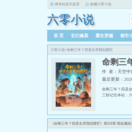
将本站设为首页
收藏六零小说
六零小说
首 页
玄幻修真
重生穿越
都市
六零小说
>
命剩三年？四圣女求我别摆烂
命剩三
作 者：天空中
最后更新：2026-0
命剩三年？四圣
三秒记住本站：六零
《命剩三年？四圣女求我别摆烂》第928章 暗处藏