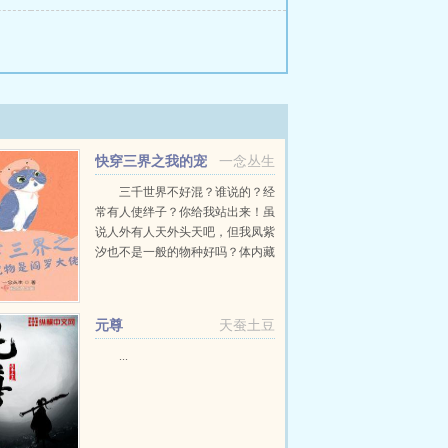
快穿三界之我的宠
一念丛生
物是阎罗大佬
三千世界不好混？谁说的？经
常有人使绊子？你给我站出来！虽
说人外有人天外头天吧，但我凤紫
汐也不是一般的物种好吗？体内藏
着一个神仙，身边还跟着一个鬼
佬，难道我还斗不过几个小人小
怪？想惹我？是不是得先掂量掂
元尊
天蚕土豆
量？...
...