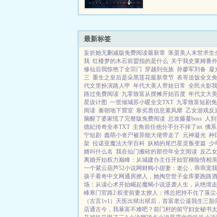
魔爪...
最新标签
妄折她无删减版免费阅读最新章
笨蛋美人末世求生
我
红楼梦的木石前盟指的是什么
关于我史莱姆番
修仙后我惊艳了全宗门
穿越到虫族
孙廖军刘备
凝
三
重生之皇后是朵黑莲花最新章节
表哥送饭全文
代文里扮演路人甲
年代大美人带娃日常
全民火影我
路过免费阅读
九零致富从摆摊开始百度
年代文大
星设计图
一世倾城苏小暖全文TXT
九零致富短剧免
阅读
秦朝地下窟室
靠劣质信息素风靡
乙女游戏反
脑醒了婆家慌了完整版免费阅读
总攻藤蔓boss
人到
德妃传奇全本TXT
主角前任他分手分不掉了tet
佛系
宁短剧
蠢萌小丧尸被异能大佬带走了
元神凝光
种
架
拉诺亚魔法大学百科
妖精的尾巴星灵叛变篇
少
婿叫什么名
我在仙门搬砖的那些年全文阅读
反乙
离婚开始
权力巅峰：从城建办主任开始
官梯险情
相
一个紫云葫芦
52小说网
财阀小甜妻：老公，乖乖宠
孩子
看奇中文网
通房撩人，她掏空世子金库要跑路
酒
场：从读心术开始崛起
魔蝎小说
逆袭人生，从绝境
峰
寒门官路2:权变
前妻太撩人：傅总把持不住了
落尘
（古言1v1）
天医出狱
出狱后，首富老公逼我生三胎
店通古今，我暴富不难吧？
前门村的留守妇女
秘书