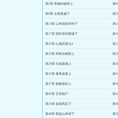
第5章 青梅的秘密上
第6
第9章 古籍显威下
第1
第13章 山神庙的对峙下
第1
第17章 稻田里的阴魂下
第1
第21章 山鬼的复仇4
第2
第25章 村医的秘密上
第2
第29章 社戏诡偶上
第3
第33章 毒果迷案上
第3
第37章 银蝶蛊踪上
第3
第41章 五雷镇尸
第4
第45章 蛊祸再起下
第4
第49章 夜盗山神庙下
第5