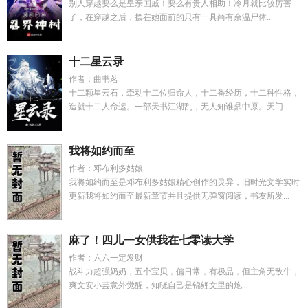
别人穿越要么是皇亲国戚！要么有贵人相助！冷月就比较厉害
了，在穿越之后，摆在她面前的只有一具尚有余温尸体...
十二星云录
作者：曲书茗
十二颗星云石，牵动十二位归命人，十二番经历，十二种性格，
造就十二人命运。一部天书江湖乱，无人知谁鼎中原。天门...
我将如约而至
作者：邓布利多姑娘
我将如约而至是邓布利多姑娘精心创作的灵异，旧时光文学实时
更新我将如约而至最新章节并且提供无弹窗阅读，书友所发...
麻了！四儿一女供我在七零读大学
作者：六六一定发财
战斗力超强奶奶，五个宝贝，偏日常，有极品，但主角无敌牛，
爽文安小芸意外觉醒，知晓自己是锦鲤文里的炮...