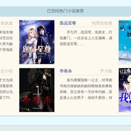
已完结热门小说推荐
傲骨妖姬
医品至尊
纯黑色祭奠
未知生物
开九窍，战流氓，泡美女，打
却无法在
造豪门。一步步走上人生巅峰，成
人类为躲
就医道至尊。...
个营地延
借自己从
力量，一
秘密以及
总小悟
帝将杀
尹月航
于大仇得
身为雍耀国唯一公主，对琴棋
得重新再
书画兴致缺缺的她却唯独喜欢舞枪
也得让仇
弄棒。其父皇有一天好奇问她，若
霉了PS
是遇上心仪男子，他却不爱你，何
人口中的
如？她不假思索。打晕锁紧笼子
之手，不
里，独自享用。众人皆惊。彼时，
她于山上驯服一猛...