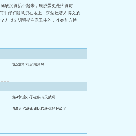
双腿酸沉得抬不起来，屁股蛋更是疼得厉
直筒牛仔裤隨意扔在地上，旁边压著方博文的
啥？方博文明明挺注意卫生的，咋她和方博
第5章 把张纪宗演哭
第4章 这小子確实有天赋啊
第8章 抱著蜜姐比抱著你舒服多了