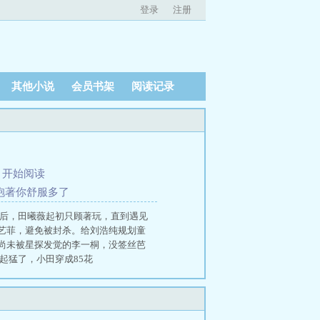
登录
注册
其他小说
会员书架
阅读记录
、
开始阅读
抱著你舒服多了
花后，田曦薇起初只顾著玩，直到遇见
艺菲，避免被封杀。给刘浩纯规划童
尚未被星探发觉的李一桐，没签丝芭
起猛了，小田穿成85花