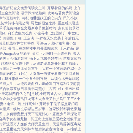
毒医娇妃全文免费阅读女主叫
开早餐店的妈妈
上午
重生全文阅读
溺于深海笔趣阁
攻略名著免费阅读全
章节更新时间
毒妃倾世摄政王的心尖宠
民间小故
域技术转移有限公司
贾赦的报复之路
重生后夫君选
禾禾免费阅读全文最新章节更新时间
素真仙阙录双
视频
狗长皮虫怎么办
小宝寻妻记短剧简介
中世纪
爱
你要毁了 梗
王启汸
斗罗在天水女装十年后我无
碧蓝航线指挥官的特殊
琴酒ou o
顾小姐和曲小姐
俏郎
暴雨天在烂尾楼中的暴露阅读笔
禾禾作品
是
酒是OmegaBoss琴酒车
仙女下凡间打一正确生肖
夫人
的夫人会仙术苏苏
摘下无花果是好梦吗
赵瑞龙仗势
之路
格格党
官道征途：从跟老婆离婚开始
权力巅峰：
入浅出
九一书库
仙帝重生，我有一个紫云葫芦
52小说
弱多病
迟音（1v1）
大秦第一熊孩子
看奇中文网
通房
明：我只想做一个小县令啊
官场：从读心术开始崛起
逆袭人生，从绝境走向权力巅峰
寒门官路2:权变
前妻
笑
合欢宗双修日常
看书网
燕尔（古言1v1）
天医出狱
一天花掉四百亿之后[足球]
小药店通古今，我暴富不
合欢御女录
荒岛狂龙
薄太太今天又被扒马甲了
三A小
妻：老师，晚上好
亮剑：开局拿下鬼子据点
豪门后
大秦第一纨绔
玄学崽崽五岁半，这家没我都得散
穿越
爷，奈何妻妾想打天下
萌宠甜心：恶魔少爷深深吻
开
会共享女友
镇龙棺，阎王命
上瘾禁忌
爱欲之潮
假千金
村野流香
万人嫌的大师兄重生后，天道跪舔
神医毒妃
狂龙
盖世狂龙
天剑神帝
婚后热恋
宦海官途：从撞破上