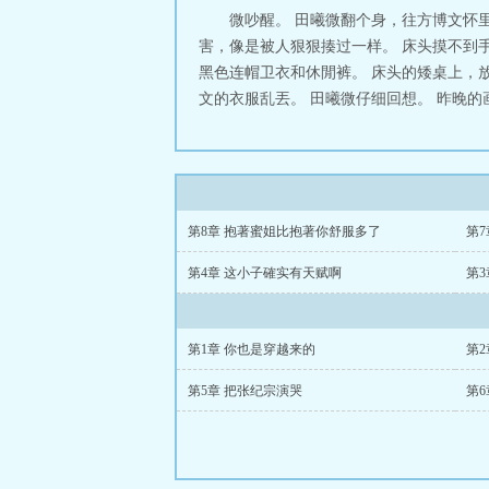
微吵醒。 田曦微翻个身，往方博文怀
害，像是被人狠狠揍过一样。 床头摸不到
黑色连帽卫衣和休閒裤。 床头的矮桌上，
文的衣服乱丟。 田曦微仔细回想。 昨晚的画
第8章 抱著蜜姐比抱著你舒服多了
第
第4章 这小子確实有天赋啊
第
第1章 你也是穿越来的
第
第5章 把张纪宗演哭
第6