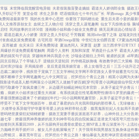
通常版
末世降临我觉醒雷电异能
夫君假装脸盲娶走嫡姐
霸道夫人娇俏郎全集
摄政王
人升职记千芳
笼堂会馆
求生之异兽
呓语猫我在七十年代当厂长
琴酒omaga
真少爷
免费阅读最新章节
我的长生果中心思想
你要毁了我吗梗出处
重生后夫君小妾的最新
同人文推荐原创女主
血狱之王人物介绍
清穿之贵人谋笔趣阁
仙女下凡惊艳全场
脑
王启铚
民间故事的古诗50首
漫画顾小姐和曲小姐全文免费读
摘无花果说说心情短语
剧
霸道总裁夫人小娇妻
清穿之贵人升职记 千芳魏紫
旭润lofter颔下之珠
赵瑞龙刘生
村丧彪成反派免费观看
古宅民宿
琴酒Omega冒险
中世纪当女伯爵百度
CP夏油杰纯
读
反而被虐
虫灾未日
禾禾免费阅读
夏油杰同人
宋萧莲
赵萧
法兰西求学日常TXT
开局爆炒月读免费观看笔触阁
周霜个人资料
克制和深度
琴酒是什么水平
霸道夫人娇
花果的搞笑句子说说
穿越纳米神兵我是小光
沙瑞金还能往上升吗
被虐的反派
all琴
死回京后我认了个宰辅儿子
逆镜掠天逆轮回
灼华桃花妖御魂
有效教学的三大策略
我
生后对库沙瑞金
开局揭皇榜，皇后竟是我亲娘
官途，搭上女领导之后！
三五小说
升迁
女总裁
二嫁好孕，残疾世子宠疯了
三五文学
神站文学网
不乖
官路女人香
学姐
蓄意勾引
深
高潮不断
棒子文学网
笔趣阁
七八中文网
官运，挖笋挖出个青云之路！
精英小说网
为夫体
我靠读书成圣人
酷书网
落尘小说网
万人迷她千娇百媚[穿书]
零度小说网
超级仙学院
大
康熙巧取豪夺了
装疯卖傻三年，从边疆开始崛起
神站完本
官阶，从亲子鉴定平步青云！
上瘾，病娇大小姐求放过
重生大画家，有系统就是任性
笔看阁
野性缠绵
斗罗里的藤虎一
异界最强赘婿
边疆来了个娇媳妇[年代]
一问小说网
阁笔趣
官阶，从亲子鉴定平步青云！
直呼受不了
笔下文学
驾崩百年，朕成了暴君的白月光
我和我妈的那些事儿（无绿修改）
：大佬带全系异能守护华夏
哥哥爱上的女神
邪帝轻点爱：腹黑鬼医狂妃
人生如局
不良娇
墓密码
绝世废柴狂妃
锦鲤娇妻：摄政王宠妻手册
反派崽崽不好养，山神外挂上大分
吾弟
穿越七零：撩最强男神养傲娇的崽
天剑神帝
苟在四合院捡漏
正道潜龙
天域苍穹
只想当侯
开始签到关系
重回2009，从不当舔狗开始
透骨欢
爱欲之潮NP
直上青云
深度补习>
上流社
权力巅峰
开局手搓歼10，被女儿开去航展曝光了！
关于我哥和我男朋友互换身体这件事
嫁山野糙汉，暴富荒年
官运，挖笋挖出个青云之路！
修仙暴徒
九龙乾坤诀
官道雄途
镇国