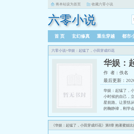
将本站设为首页
收藏六零小说
六零小说
首 页
玄幻修真
重生穿越
都市
六零小说
>
华娱：起猛了，小田穿成85花
华娱：
作 者：佚名
最后更新：2026-0
华娱：起猛了，小
小时候的自己，
星前路。让景恬
的鞠静禕，刚学会
《华娱：起猛了，小田穿成85花》第8章 抱著蜜姐