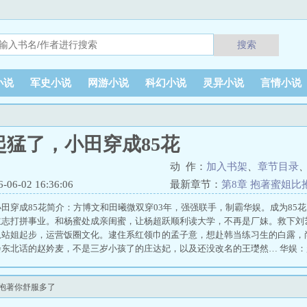
搜索
小说
军史小说
网游小说
科幻小说
灵异小说
言情小说
起猛了，小田穿成85花
动 作：
加入书架
、
章节目录
6-02 16:36:06
最新章节：
第8章 抱著蜜姐比
田穿成85花简介：方博文和田曦微双穿03年，强强联手，制霸华娱。成为85
立志打拼事业。和杨蜜处成亲闺蜜，让杨超跃顺利读大学，不再是厂妹。救下刘
从站姐起步，运营饭圈文化。逮住系红领巾的孟子意，想赴韩当练习生的白露，
东北话的赵妗麦，不是三岁小孩了的庄达妃，以及还没改名的王璴然… 华娱：
比抱著你舒服多了