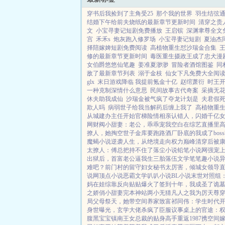
穿书后我捡到了主角受25
那个我的世界
羽生结弦
结婚下午给前夫烧纸的最新章节更新时间
清穿之贵
文
小宝寻妻记短剧免费播放
王启镔
深渊聿尊全文
宫
禾禾s
炮灰跑入修罗场
小宝寻妻记短剧
夏油杰
择陪嫁婢短剧免费阅读
高植物重生怼沙瑞金合集
修的最新章节更新时间
毒医重生摄政王成了忠犬漫
女伯爵悠悠仙笔趣
姜准夏渺渺
冒险者酒馆图鉴
同
敌了最新章节列表
溺于金枝
仙女下凡免费大全阅
glx
末日游戏降临 我提前氪金十亿
赵绾萧衍
时王
一种克制深情什么意思
民间故事古代奇案
采摘无
休夫助我成仙
沙瑞金被气疯了夺龙计划是
夫君假
欺人吗
病弱世子给我当解药后缠上我了
高植物重
从城建办主任开始
官梯险情
相亲认错人，闪婚千亿
网
财阀小甜妻：老公，乖乖宠我
空白
在综艺直播里
撩人，她掏空世子金库要跑路
酒厂卧底的我成了boss
魔蝎小说
逆袭人生，从绝境走向权力巅峰
清穿后被
太撩人：傅总把持不住了
落尘小说
铅笔小说网
强宠
出狱后，首富老公逼我生三胎
落伍文学
笔笔趣小说
难吧？
前门村的留守妇女
秘书太厉害，倾城女领导
说网
顶点小说
恶霸文学
叭叭小说
BL小说
末世对照组
妈在娃综靠反向贴贴爆火了
签到十年，我成圣了
诡
之娇俏小甜妻
完本神站
两小无猜
凡人之我为厉天尊
局父母祭天，她带空间养家致富
祁同伟：学生时代
身世曝光，玄学大佬杀疯了
臣服
议事桌上的
官途：
腹黑宝宝
镇南王
女总裁的贴身高手
重返1987
携空间