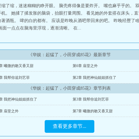
里缩了缩，迷迷糊糊的睁开眼。 脑壳疼得像是要炸开。 嘴也麻乎乎的。 
手机。 她揉了揉发胀的脑袋，抬眼打量周围。 看见她的外套搭在床头，
放著酒瓶。 啤的白的都有。 应该是昨晚从酒吧带回来的吧。 昨晚经歷了
面一点点在脑海里浮现，逐渐清晰。 在...
《华娱：起猛了，小田穿成85花》最新章节
7章 曦微的吻又香又甜
第6章 庙堂之外
3章 我帮你追刘艺菲
第2章 我把神仙姐姐抓住了
《华娱：起猛了，小田穿成85花》章节列表
2章 我把神仙姐姐抓住了
第3章 我帮你追刘艺菲
章 庙堂之外
第7章 曦微的吻又香又甜
查看更多章节...