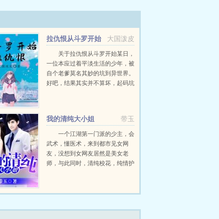
拉仇恨从斗罗开始
大国泼皮
关于拉仇恨从斗罗开始某日，
一位本应过着平淡生活的少年，被
自个老爹莫名其妙的坑到异世界。
好吧，结果其实并不算坏，起码坑
儿老爹还附赠一个牛x系统。什
么？你竟然叫我去拉仇恨？这不是
花式作死吗？打死不干！打波秋风
我的清纯大小姐
带玉
后真香，拉仇...
一个江湖第一门派的少主，会
武术，懂医术，来到都市见女网
友，没想到女网友居然是美女老
师，与此同时，清纯校花，纯情护
士，冷艳警花，火辣的女邻居相继
和她有着千丝...