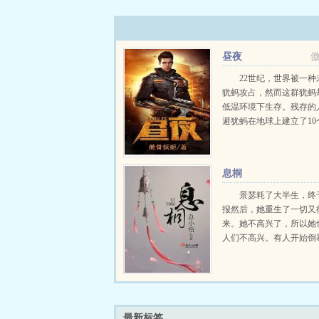
昼夜
22世纪，世界被一种
犹蚂攻占，然而这群犹蚂
低温环境下生存。残存的
避犹蚂在地球上建立了10
续文明。主人公马一鸣凭
小积累的战斗知识和战斗
步一步揭开了自己的身世
息桐
旧世界灭亡的真相…...
景瑟耗了大半生，终
报然后，她重生了一切又
来。她不高兴了，所以她
人们不高兴。有人开始倒
倘若有朝一日，我成了世
奸妄之臣，你还愿意携我
负此生吗？...
最新标签