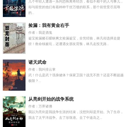
几个年轻人遭遇一系列恐怖离奇经历，看似不相干的人与事儿，
却与前世的他们有着种种千丝万缕的联系，那个前世受尽屈辱
的...
捡漏：我有黄金右手
作者：我是酒鬼
鉴宝捡漏赌石暧昧爽文捡漏鉴宝，全凭经验，林凡却选择走捷
径！救命钱被坑，还遭遇女朋友背叛，林凡走投无路...
诸天武命
作者：我叫排云掌
武！什么是武？强身健体？保家卫国？战无不胜？还是不断超越
极限？...
从亮剑开始的战争系统
作者：万界诸佛
我以为亮剑是我战争生涯的结束，没想到却是开始。为了生存，
我去了太平洋战争。去了珍珠港。去了中途岛之...