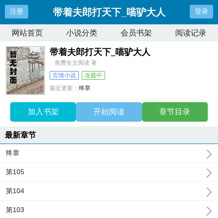
带着夫郎打天下_喵驴大人
注册
登录
网站首页
小说分类
会员书架
阅读记录
带着夫郎打天下_喵驴大人
免费全文阅读 著
言情小说
连载中
最近更新：
终章
更新时间：
2026-06-03 02:43:47
加入书架
开始阅读
章节目录
最新章节
终章
第105
第104
第103