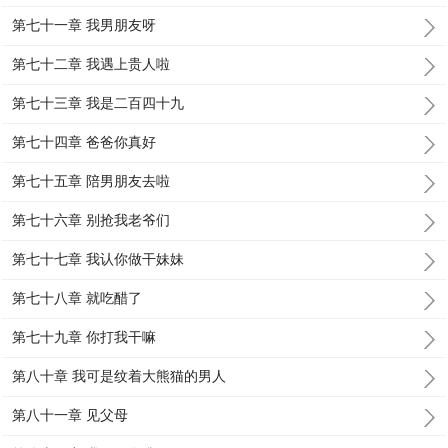
第七十一章 我男朋友呀
第七十二章 我遇上贵人啦
第七十三章 我是二百四十九
第七十四章 爸爸你真好
第七十五章 陪男朋友去啦
第七十六章 别抢我老爷们
第七十七章 我认你做干妹妹
第七十八章 就吃醋了
第七十九章 你打我干嘛
第八十章 我可是纹着大熊猫的男人
第八十一章 见父母