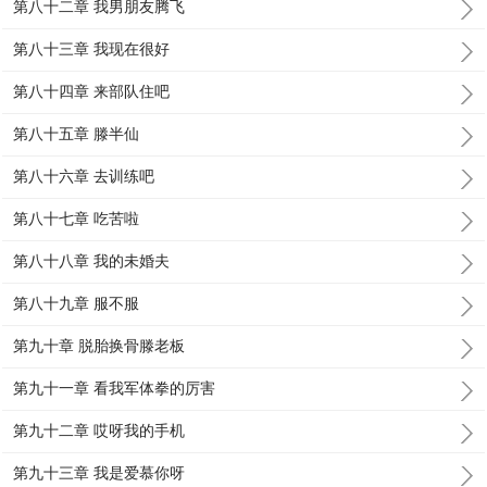
第八十二章 我男朋友腾飞
第八十三章 我现在很好
第八十四章 来部队住吧
第八十五章 滕半仙
第八十六章 去训练吧
第八十七章 吃苦啦
第八十八章 我的未婚夫
第八十九章 服不服
第九十章 脱胎换骨滕老板
第九十一章 看我军体拳的厉害
第九十二章 哎呀我的手机
第九十三章 我是爱慕你呀