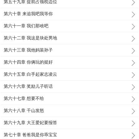
第五十九章 提前占领枕边位
第六十章 来追我吧我等你
第六十一章 我们那啥吧
第六十二章 我这是块处男地
第六十三章 我他妈装孙子
第六十四章 你俩玩的挺好
第六十五章 白手起家志凌云
第六十六章 奖励儿子听话
第六十七章 想要不给
第六十八章 千山发怒
第六十九章 大王爱妃要报答
第七十章 爸爸我是你乖宝宝