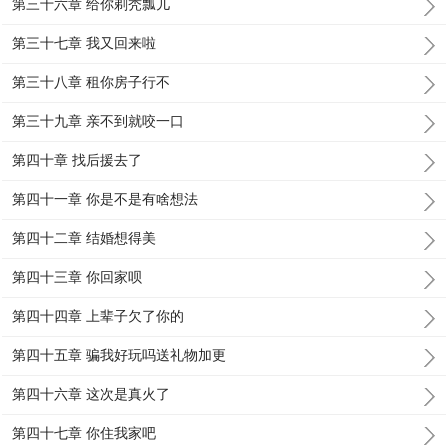
第三十六章 给你剃秃瓢儿
第三十七章 我又回来啦
第三十八章 租你房子行不
第三十九章 亲不到就咬一口
第四十章 找后援去了
第四十一章 你是不是有啥想法
第四十二章 结婚想得美
第四十三章 你回家呗
第四十四章 上辈子欠了你的
第四十五章 骗我好玩吗送礼物加更
第四十六章 这次是真火了
第四十七章 你住我家吧