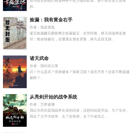
却与前世的他们有着种种千丝万缕的联系，那个前世受尽屈辱
的...
捡漏：我有黄金右手
作者：我是酒鬼
鉴宝捡漏赌石暧昧爽文捡漏鉴宝，全凭经验，林凡却选择走捷
径！救命钱被坑，还遭遇女朋友背叛，林凡走投无路...
诸天武命
作者：我叫排云掌
武！什么是武？强身健体？保家卫国？战无不胜？还是不断超越
极限？...
从亮剑开始的战争系统
作者：万界诸佛
我以为亮剑是我战争生涯的结束，没想到却是开始。为了生存，
我去了太平洋战争。去了珍珠港。去了中途岛之...