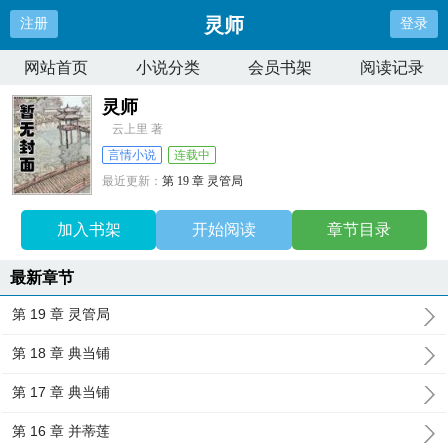
灵师
注册
登录
网站首页
小说分类
会员书架
阅读记录
灵师
云上里 著
言情小说
连载中
最近更新：
第 19 章 灵管局
更新时间：
2026-07-14 09:57:20
加入书架
开始阅读
章节目录
最新章节
第 19 章 灵管局
第 18 章 典当铺
第 17 章 典当铺
第 16 章 并蒂莲