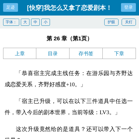
[快穿]我怎么又拿了恋爱剧本！
足迹
登录
字体：
大
中
小
护眼
关灯
第 26 章（第1页）
上章
目录
存书签
下章
「恭喜宿主完成主线任务：在游乐园与齐野达
成恋爱关系，齐野好感度+10。」
「宿主已升级，可以在以下三件道具中任选一
件，带入今后的剧本世界，当前等级：LV3。」
这次升级竟然给的是道具？还可以带入下一个