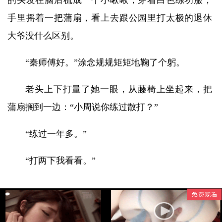
的头发在脑后梳成一个小啾啾，穿着白色练功服，
手里摇着一把蒲扇，看上去跟公园里打太极的退休
大爷没什么区别。
“秦师傅好。”涂念规规矩矩地鞠了个躬。
老头上下打量了她一眼，从藤椅上坐起来，把
蒲扇搁到一边：“小周说你练过散打？”
“练过一年多。”
“打两下我看看。”