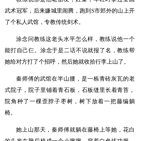
武术冠军，后来嫌城里闹腾，跑到S市郊外的山上开
了个私人武馆，专教传统剑术。
涂念问教练这老头水平怎么样，教练说他一个
能打自己仨。涂念于是二话不说就报了名，教练帮
她给对方打了个招呼，然后她就收拾行李上山了。
秦师傅的武馆在半山腰，是一栋青砖灰瓦的老
式院子，院子里铺着青石板，石板缝里长着青苔，
院角种了一棵歪脖子枣树，树下放着一把藤编躺
椅。
她上山那天，秦师傅就躺在藤椅上等她，花白