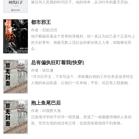
被任何人忽视的时代巨子。他的传奇，从2001年的夏天开始...
都市邪王
作者：烈焰滔滔
他不断破坏着这个世界的潜规则，却一直认为自己是个正直向上
的大好青年。他被无数上流社会的家伙恨之入骨，却能够在民
众...
总有偏执狂盯着我[快穿]
作者：琼玖谦
7月26日开文，下本写这个，求收藏白钥的工作任务是改变特定
人物的命运轨迹，让他们一生幸福，平安。但总有人阻挠她...
抱上鱼尾巴后
作者：叫我胖大海
沉迷海洋学的于归洋一朝穿越，变成了一条嗷嗷待哺的人鱼幼
崽。凭空出现的他没有父母，也就意味着他得不到食物...