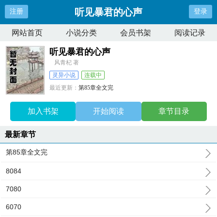
听见暴君的心声
注册
登录
网站首页
小说分类
会员书架
阅读记录
听见暴君的心声
风青杞 著
灵异小说
连载中
最近更新：
第85章全文完
更新时间：
2026-07-08 01:57:38
加入书架
开始阅读
章节目录
最新章节
第85章全文完
8084
7080
6070