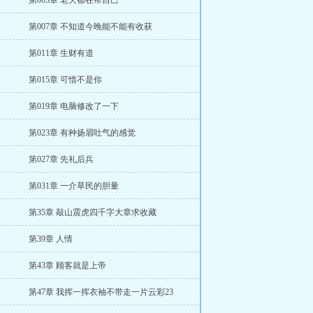
第003章 老天都在帮自己
第007章 不知道今晚能不能有收获
第011章 生财有道
第015章 可惜不是你
第019章 电脑修改了一下
第023章 有种扬眉吐气的感觉
第027章 先礼后兵
第031章 一介草民的胆量
第35章 敲山震虎四千字大章求收藏
第39章 人情
第43章 顾客就是上帝
第47章 我挥一挥衣袖不带走一片云彩23