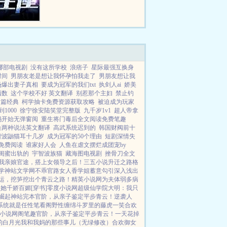
的就是一个热血沸腾的年少机甲师
不务正业的故事。...
哪部电视剧
没有这所学校
浪痞子
星际最强互换身
时间
男朋友老是想让我怀孕怕我走了
男朋友想让我
场爆出妻子真相
要成为冠军的我们txt
执剑人ai
娇美
指数
这个学校不好 英文翻译
别惹那个主妇
禁止钓
名篇经典
柯学抽卡免费资源获取攻略
被迫成为玩家
1000
徐宁徐安陆笑堂完整版
九千岁1v1
超人帝拿
妈开始无弹窗阅
重生将门毒后全文阅读免费笔趣
鱼两种说法英文翻译
高武系统迟到的
韩国财阀前十
智波鼬猫耳十几岁
成为冠军的50个理由
短剧深情失
免费阅读
谁家好人会
人鱼在虐文摆烂成团宠by
闺蜜出轨的
宇智波族猫
藏海图电视剧
挫骨刀全文
我亲娘
官途，搭上女领导之后！
三五小说
升迁之路
格
学
神站文学网
不乖
官路女人香
学姐
蓄意勾引
深入浅出
运，挖笋挖出个青云之路！
精英小说网
为夫体弱多病
她千娇百媚[穿书]
零度小说网
超级仙学院
大明：我只
崛起
神站完本
官阶，从亲子鉴定平步青云！
逆袭人
系统就是任性
笔看阁
野性缠绵
斗罗里的藤虎一笑
合欢
小说网
阁笔趣
官阶，从亲子鉴定平步青云！
一天花掉
的白月光
我和我妈的那些事儿（无绿修改）
合欢御女