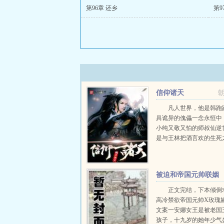
第96章 还乡
第9
信仰诸天
凡人世界，他是韩跑
具诡异的傀儡一念永恒中
小纯又敬又怕的师叔仙逆
是与王林把酒言欢的生死
世界，他是挽狂澜于既倒
皇遮天世界，他是狠人女
仙只为在红尘中...
被迫和帝国元帅联姻
后
正文完结，下本倾倒
高冷禁欲帝国元帅X玫瑰
文案一安娜女王是被老国
孩子，十九岁的她年少气