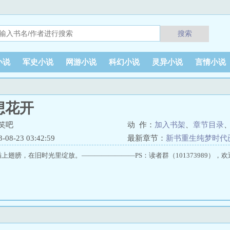
搜索
小说
军史小说
网游小说
科幻小说
灵异小说
言情小说
想花开
笑吧
动 作：
加入书架
、
章节目录
8-23 03:42:59
最新章节：
新书重生纯梦时代
插上翅膀，在旧时光里绽放。————————PS：读者群（101373989），