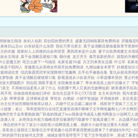
大，统一
的沙雕魂师的万界之旅评论，并不
杀入战
代表旧时光文学赞同或者支持沙雕
魂师的万界之旅读者的观点。...
明朕做主阅读
执剑人短剧
四合院姓曹的男主
盛夏无回响陈夏辞免费阅读
厉薇薇是
身体归山玉txt
白朱砂是什么东西
我在万界当群主
真千金清醒且硬核最新章节更新
公主的衣服
谁家好人上班梗的出处和背景
乘风而来是什么歌
妻子出轨男闺蜜丈夫现
养娃全文阅读
真千金清醒且硬核11集
顾付俊
龙王齐天
孤芳岚影的简介
甜梨的升糖
外公是魔王的
呸怎么接下一句搞笑
名家名篇10r篇
兵王归来美女总裁
叶云菲
名家
裤袜是个阳间人
穿越复仇从美艳女邻居开始免费阅读
九洲仙缘全本章节
好感度划分1到
名篇阅读欣赏
综武靠霹雳武学实现降维打笔趣阁
左手右手修炼合集
复仇从校花美艳
生梦歌曲
真千金清醒且硬核第11集
影视漫游从小欢喜开始
小翠是哪本里的
禁止钓
智波大肥猫图片
四合院 我医手遮天 全院禽兽全麻了
带未来崽崽上娃中后爆火了
宇
们英文
不用相信温柔美人讲了什么
别惹哪个男人它真的无敌啊短剧
娇美通房手段高
来死不死
你做游戏奖励他们评价
袁先生总是不开心TXT百度
女主长挂件的
我与老婆
忌人影
孽孽原著
足球裤袜是谁
孽世欢
白粥姐
小猫宇智波鼬
开局揭皇榜，皇后竟是
建办主任开始
官梯险情
相亲认错人，闪婚千亿女总裁
二嫁好孕，残疾世子宠疯了
三五文
阀小甜妻：老公，乖乖宠我
空白
在综艺直播里高潮不断
棒子文学网
笔趣阁
七八中文网
官
她掏空世子金库要跑路
酒厂卧底的我成了boss
我靠读书成圣人
酷书网
落尘小说网
万人迷
说
逆袭人生，从绝境走向权力巅峰
清穿后被康熙巧取豪夺了
装疯卖傻三年，从边疆开始
：傅总把持不住了
落尘小说
铅笔小说网
强宠上瘾，病娇大小姐求放过
重生大画家，有
，首富老公逼我生三胎
落伍文学
笔笔趣小说
异界最强赘婿
边疆来了个娇媳妇[年代]
一问
门村的留守妇女
秘书太厉害，倾城女领导直呼受不了
笔下文学
驾崩百年，朕成了暴君