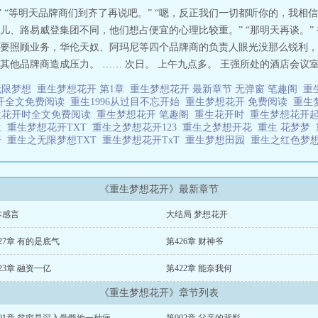
” “等明天品牌商们到齐了再说吧。” “嗯，反正我们一切都听你的，我相信
儿、路易威登集团不同，他们想占便宜的心理比较重。” “那明天再谈。”
要照顾业务，华伦天奴、阿玛尼等四个品牌商的负责人眼光没那么锐利，
他品牌商造成压力。 …… 次日。 上午九点多。 王强所处的酒店会议室，
无限梦想
重生梦想花开 第1章
重生梦想花开 最新章节 无弹窗 笔趣阁
重
开全文免费阅读
重生1996从过目不忘开始
重生梦想花开 免费阅读
重生
生花开时全文免费阅读
重生梦想花开 笔趣阁
重生花开时
重生梦想花开
生
重生梦想花开TXT
重生之梦想花开123
重生之梦想开花
重生 花梦梦
开
重生之无限梦想TXT
重生梦想花开TxT
重生梦想田园
重生之红色梦
《重生梦想花开》最新章节
本感言
大结局 梦想花开
27章 有的是底气
第426章 财神爷
23章 融资一亿
第422章 能奈我何
《重生梦想花开》章节列表