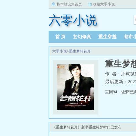
将本站设为首页
收藏六零小说
六零小说
首 页
玄幻修真
重生穿越
都市
六零小说
>
重生梦想花开
重生梦
作 者：那就微
最后更新：2023-0
重回94，让梦想
《重生梦想花开》新书重生纯梦时代已发布