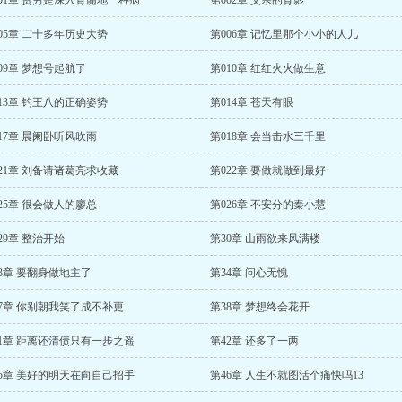
01章 贫穷是深入骨髓地一种病
第002章 父亲的背影
05章 二十多年历史大势
第006章 记忆里那个小小的人儿
09章 梦想号起航了
第010章 红红火火做生意
13章 钓王八的正确姿势
第014章 苍天有眼
17章 晨阑卧听风吹雨
第018章 会当击水三千里
21章 刘备请诸葛亮求收藏
第022章 要做就做到最好
25章 很会做人的廖总
第026章 不安分的秦小慧
29章 整治开始
第30章 山雨欲来风满楼
3章 要翻身做地主了
第34章 问心无愧
37章 你别朝我笑了成不补更
第38章 梦想终会花开
41章 距离还清债只有一步之遥
第42章 还多了一两
45章 美好的明天在向自己招手
第46章 人生不就图活个痛快吗13