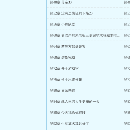
第48章 母亲33
第
第52章 没有边防证的下场23
第5
第56章 小虎队爱
第
第60章 妻管严的朱老板三更完毕求收藏求推荐票
第
第64章 梦醒方知身是客
第6
第68章 进货完成
第6
第72章 开个游戏室
第7
第76章 换个思维推销
第7
第80章 父亲来信
第8
第84章 载入王强人生史册的一天
第8
第88章 今天我给你撑腰
第8
第92章 生意莫名其妙好了
第9