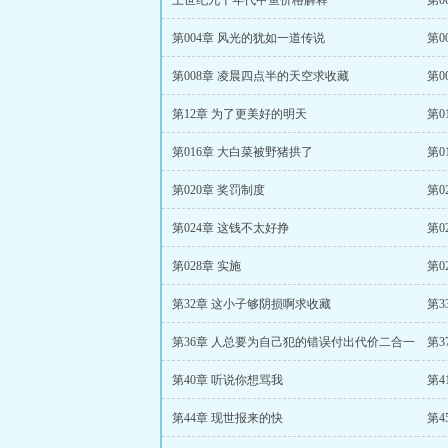
上世纪九十年代甲鱼价格解释
第0
第004章 风光的犹如一道传说
第0
第008章 凌晨四点半的天空求收藏
第0
第12章 为了更美好的明天
第0
第016章 大白菜被野猪拱了
第0
第020章 奖罚制度
第0
第024章 这钱不太好挣
第0
第028章 实施
第0
第32章 这小子够阴损啊求收藏
第3
第36章 人总要为自己犯的错误付出代价二合一
第
第40章 听说你想骂我
第
第44章 现世报来的快
第