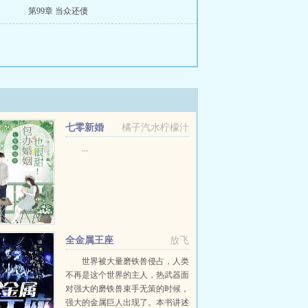
第99章 当众还债
七零新婚
橘子汽水柠檬汁
夜，包办婚姻也很甜！
...
全金属王座
放飞
世界被大量磨铁兽侵占，人类
不再是这个世界的主人，热武器面
对强大的磨铁兽束手无策的时候，
强大的金属巨人出现了。本书讲述