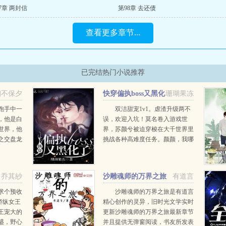
7章 两封信
第98章 去还债
查看更多章节...
已完结热门小说推荐
朝不保夕
快穿偏执boss又黑化
珊瑚果冻
了
跑手中一
双洁甜宠1v1。虐渣升级两不
，他是白
误，欢迎入坑！莫名卷入游戏世
世界，他
界，苏颜兮被迫穿梭在大千世界里
之交盘龙
挑战各种高难度任务。颜颜，我哪
的光明教
里做得不好我改，你别想将我抛
帝不愿成
下！巨星男神满目深情。兮兮，真
像将你锁起来，这样你的眼里就只
乔其紗
沙雕魂师的万界之旅
有道言
有我了！霸道...
求个预收
沙雕魂师的万界之旅是有道言
娇纵女王
精心创作的灵异，旧时光文学实时
王宠大的
更新沙雕魂师的万界之旅最新章节
盛，野心
并且提供无弹窗阅读，书友所发表