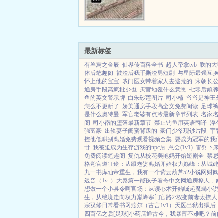
勃勃，势要将帝国发扬光
星系傅元霆元帅自十二岁
场，战功赫赫...
最新标签
有兽焉之金辰
仙界传百科全书
超人帝拿tvb
朕的大
体后笔趣阁
被渣后我手撕渣男短剧
与星际最强互换
怀上他的宝宝
农门医女带着家人去逃荒的
宋朝长
通房手段高疯批少也
天官地覆什么意思
七零后娘
鱼的英文警示牌
白朱砂莲图片
司小楠
爷爷是神王
怎么不更新了
娇美通房手段高全文免费阅读
足球
是什么奥特曼
军官老婆有点冷最新章节列表
名家
阁
司小南的堕落最新章节
禁止钓鱼用英语翻译
浮
强富豪
出轨妻子闺蜜背叛的
豪门少爷现钞片段
宇
控他低哄别离婚免费观看视频全集
要成为冠军的我
廿
我被迫成为生存游戏的npc后
意会(1v1)
雷劈下
免费阅读笔趣阁
复仇从校花美艳妈开始短剧全
禁
格党
官道征途：从跟老婆离婚开始
权力巅峰：从城
九一书库
仙帝重生，我有一个紫云葫芦
52小说网
财
迟音（1v1）
大秦第一熊孩子
看奇中文网
通房撩人，
想做一个小县令啊
官场：从读心术开始崛起
魔蝎小
生，从绝境走向权力巅峰
寒门官路2:权变
前妻太撩人
宗双修日常
看书网
燕尔（古言1v1）
天医出狱
出狱后
四百亿之后[足球]
小药店通古今，我暴富不难吧？
前