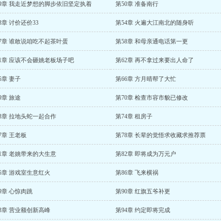
49章 我走近梦想的脚步依旧坚定执着
第50章 准备南行
3章 讨价还价33
第54章 火遍大江南北的随身听
57章 谁敢说咱吃不起茶叶蛋
第58章 和母亲通电话第一更
61章 应该不会砸姚老板场子吧
第62章 再不拿过来要出人命了
5章 妻子
第66章 方月晴帮了大忙
9章 旅途
第70章 检查市容市貌已修改
3章 拉地头蛇一起合作
第74章 租房子
7章 王老板
第78章 长辈的觉悟求收藏求推荐票
1章 老姚带来的大生意
第82章 即将成为万元户
5章 游戏室生意红火
第86章 飞来横祸
9章 心惊肉跳
第90章 红旗五爷补更
3章 营业额创新高峰
第94章 约定即将完成