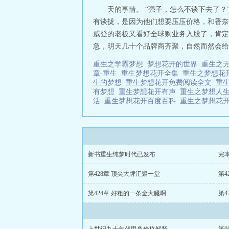
天的事情。 “强子，怎么不谈下去了？
有谈拢，是因为他们想要压压价格，和香奈
威登的老板又看好全球购业务入股了，肯定
急，明天几十个品牌商齐聚，自然而然会给其
重生之学霸梦想
梦想花开的世界
重生之
章-重生
重生梦想花开全集
重生之梦想花
生的梦想
重生梦想花开免费阅读全文
重
有梦想
重生梦想花开有声
重生之梦想人
活
重生梦想花开百度百科
重生之梦想花
新书重生纯梦时代已发布
完
第428章 顶尖大牌汇聚一堂
第4
第424章 好粗的一条金大腿啊
第4