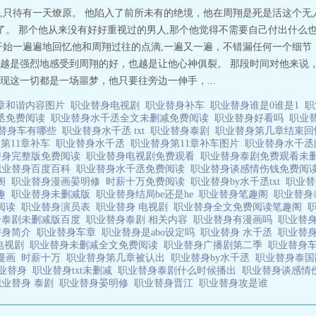
,只待有一天燎原。 他陷入了前所未有的绝境，他在周翔是死是活这个无
塌了。 那个他从来没有好好重视过的男人,那个他觉得不需要自己付出什么
开始一遍遍地回忆他和周翔过往的点滴,一遍又一遍，不错漏任何一个细节
越是强烈地感受到周翔的好，也越是让他心神俱裂。 那段时间对他来说
现这一切都是一场噩梦，他只要往旁边一伸手，...
1章和谐内容图片
职业替身电视剧
职业替身补车
职业替身谁是0谁是1
职
丞免费阅读
职业替身水千丞全文未删减免费阅读
职业替身好看吗
职业
替身车有哪些
职业替身水千丞 txt
职业替身泰剧
职业替身第几章结束
第11章补车
职业替身水千丞
职业替身第11章补车图片
职业替身水千
替身完整版免费阅读
职业替身电视剧免费观看
职业替身泰剧免费观看未
职业替身百度百科
职业替身水千丞免费阅读
职业替身谈感情伤钱免费阅
趣阁
职业替身漫画晏明修
时薪十万免费阅读
职业替身by水千丞txt
职业
笔趣
职业替身未删减版
职业替身结局be还是he
职业替身笔趣阁
职业替身
费阅读
职业替身演员表
职业替身 电视剧
职业替身全文免费阅读笔趣阁
身泰剧未删减版百度
职业替身泰剧 相关内容
职业替身有漫画吗
职业替
替身简介
职业替身车章
职业替身是abo设定吗
职业替身 水千丞
职业替
 电视剧
职业替身未删减全文免费阅读
职业替身广播剧第二季
职业替身
看漫画
时薪十万
职业替身第几章被认出
职业替身by水千丞
职业替身泰
业替身
职业替身txt未删减
职业替身泰剧什么时候播出
职业替身谈感情
职业替身 泰剧
职业替身晏明修
职业替身晋江
职业替身攻是谁