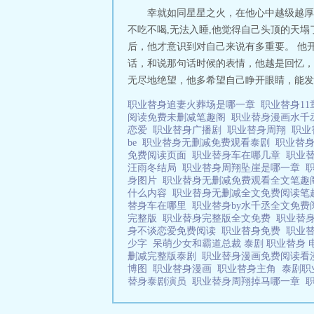
幸就如同星星之火，在他心中越级越厚
不吃不喝,无法入睡,他觉得自己头顶的天
后，他才意识到对自己来说有多重要。 他
话，和说那句话时候的表情，他越是回忆，
无尽地绝望，他多希望自己睁开眼睛，能发
职业替身追妻火葬场是哪一章
职业替身1
阅读免费未删减笔趣阁
职业替身漫画水千
恋爱
职业替身广播剧
职业替身周翔
职业
be
职业替身无删减免费观看泰剧
职业替身
免费阅读页面
职业替身车在哪几章
职业
汪雨冬结局
职业替身周翔坠崖是哪一章
身图片
职业替身无删减免费观看全文笔
什么内容
职业替身无删减全文免费阅读
替身车在哪里
职业替身by水千丞全文免
完整版
职业替身完整版全文免费
职业替
身不谈恋爱免费阅读
职业替身免费
职业
少字
呆萌少女和霸道总裁 泰剧 职业替身
删减完整版泰剧
职业替身漫画免费阅读
博图
职业替身漫画
职业替身主角
泰剧职
替身泰剧演员
职业替身周翔掉马哪一章