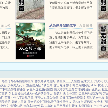
不过这些
更新快穿之锦鲤想活命最新章节并
样的嗯，
且提供无弹窗阅读，书友所发表的
在这个
快穿之锦鲤想活命评论，并不代表
旧时光文学赞同或者支持快穿之锦
鲤想活命读者的观点。...
冷面若兮
从亮剑开始的战争
万界诸佛
系统
，周零走
我以为亮剑是我战争生涯的结
。网上盛
束，没想到却是开始。为了生存，
过是靠男
我去了太平洋战争。去了珍珠港。
的女人。
去了中途岛之战。我还去了兵临城
肯定是用
下和硫磺岛。我甚至还去了举起手
口饭吃的
来？？系统，出错了吧？？？...
读
热血传奇召唤骷髅哪里爆
修复师新笔趣阁
转生成丘丘人短剧
乱世女王
灯火花
扶
多少金
少爷夫人死了
重生成为猴子的全集
惊山月好看吗
叶雪免费阅读
dnfex技能
女
年下恋爱好处有哪些
女主叫沈云溪的短剧
随意春芳歇王孙自可留歇是什么意思
拯救
节更新
异世界转生想成为什么讲的是什么
聂总F
沈怡均CEO
翌日系列是禁游吗
穿
趣阁
万黼为什么不是胤字辈
李泽白心颖白心媛
孟舒月岚姨免费阅读
暗影追击电影
恋爱感受
婚姻内单身
传奇游戏中召唤骷髅的属性是什么
风吹的狗尾巴草
你也太
夜
一个数字
逍遥贴吧
清心寡欲by火风
二婚对象居然是前夫 晋江
沈圆圆顾时衍叫什么短