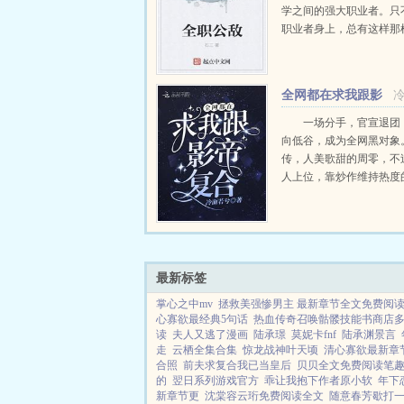
学之间的强大职业者。只
职业者身上，总有这样那
客气一点称之为怪癖吧。
世...
全网都在求我跟影
帝复合
一场分手，官宣退团
向低谷，成为全网黑对象
传，人美歌甜的周零，不
人上位，靠炒作维持热度
网友哪有什么不劳而获，
姿色换来的。为了努力混
周零只好转型当演员，...
最新标签
掌心之中mv
拯救美强惨男主 最新章节全文免费阅
心寡欲最经典5句话
热血传奇召唤骷髅技能书商店
读
夫人又逃了漫画
陆承璟
莫妮卡fnf
陆承渊景言
走
云栖全集合集
惊龙战神叶天顷
清心寡欲最新章
合照
前夫求复合我已当皇后
贝贝全文免费阅读笔
的
翌日系列游戏官方
乖让我抱下作者原小软
年下
新章节更
沈棠容云珩免费阅读全文
随意春芳歇打