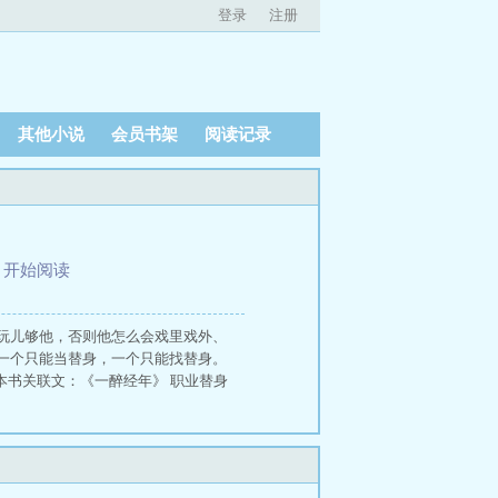
登录
注册
其他小说
会员书架
阅读记录
、
开始阅读
玩儿够他，否则他怎么会戏里戏外、
一个只能当替身，一个只能找替身。
79本书关联文：《一醉经年》 职业替身