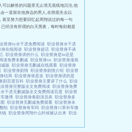
人可以解答的问题里无止境无底线地沉沦,他
也会一直留在他身边的男人,在彻底失去以
，甚至努力想要回忆起周翔说过的每一句
，已经没有所谓的白天黑夜，每时每刻都是
业替身by水千丞免费阅读
职业替身水千丞
替身在线阅读
职业替身超话
职业替身不谈
回忆
职业替身讲的什么
职业替身是he还是
丞阅读免费未删减
职业替身txt
职业替身漫画
删减版
职业替身无删减在线观看
职业替身
读
职业替身剧情
职业替身剧情介绍
职业替
替身结局
职业替身谁是攻
职业替身讲的是
泰剧百度百科
职业替身主要讲了什么
职业
职业替身完整版全文免费阅读
职业替身免费
身水千丞无删减版全文免费阅读百度
职业替
身车微博
职业替身泰剧演员表
职业替身多
车图
职业替身无删减免费观看
职业替身未
国翻拍
职业替身有车吗
职业替身11章补车微
伤钱
职业替身周翔什么时候被认出来
职业