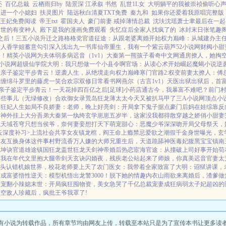
还
百亿总栽
云栖雨归by
陆景深 江承叙 书然
乱世1L女
大明躺平的我被崇祯偷听心
娶进一个小媳妇
扶灵图片
陆远秋白清夏TXT免费
秦九和
如果你还爱着我原唱完整版
王妃免费阅读
帝王txt
霍国夫人
豪门前妻 戒掉薄情总裁
沈玞沈瑶萧士聿最后在一起
末世的有变种人
殿下是我的漫画免费观看
失忆症后全家人找疯了的
冰封末日张笔趣
之后！
三五小说
升迁之路
格格党
官道征途：从跟老婆离婚开始
权力巅峰：从城建办主
女人香
学姐
蓄意勾引
深入浅出
九一书库
仙帝重生，我有一个紫云葫芦
52小说网
财阀小甜
路！
精英小说网
为夫体弱多病
迟音（1v1）
大秦第一熊孩子
看奇中文网
通房撩人，她掏
小说网
超级仙学院
大明：我只想做一个小县令啊
官场：从读心术开始崛起
魔蝎小说
逆
从亲子鉴定平步青云！
逆袭人生，从绝境走向权力巅峰
寒门官路2:权变
前妻太撩人：傅
性缠绵
斗罗里的藤虎一笑
合欢宗双修日常
看书网
燕尔（古言1v1）
天医出狱
出狱后，首
亲子鉴定平步青云！
一天花掉四百亿之后[足球]
小药店通古今，我暴富不难吧？
前门
那些事儿（无绿修改）
合欢御女录
荒岛狂龙
薄太太今天又被扒马甲了
三A小说网
顶点小
医狂妃
人生如局
不良娇妻：老师，晚上好
亮剑：开局拿下鬼子据点
豪门后妈在娃综靠反
山神外挂上大分
吾弟大秦第一纨绔
玄学崽崽五岁半，这家没我都得散
穿越之娇俏小甜妻
龙
天域苍穹
只想当侯爷，奈何妻妾想打天下
萌宠甜心：恶魔少爷深深吻
开局父母祭天，
云
深度补习>
上流社会共享女友
镇龙棺，阎王命
上瘾禁忌
爱欲之潮
假千金身世曝光，玄
朋友互换身体这件事
村野流香
万人嫌的大师兄重生后，天道跪舔
神医毒妃腹黑宝宝
镇南
乾坤诀
官道雄途
镇国狂龙
盖世狂龙
天剑神帝
婚后热恋
宦海官途：从撞破上司好事开始
苟
之我在年代文里抱大腿
帝剑天玄诀
闪婚夜，残疾老公站起来了
师娘，你真美
迟音
官妻
太
头认错
机娘世界，校花老师要上天了
农门医女：我带着全家致富了
大明：诏狱讲课，
商成富婆
悟性逆天：模型机悟出龙警3000！
脱下她的情趣内衣
山雨欲来
离婚后，渣爹做
汉宠翻小辣媳
末世：开局疯狂囤物资，美女急哭了
千亿总裁宠妻成狂
病弱太子妃超凶的
搬空敌人珍藏后，疯批王爷我罩了!
有小说为转载作品，所有章节均由网友上传，转载至本站只是为了宣传本书让更多读