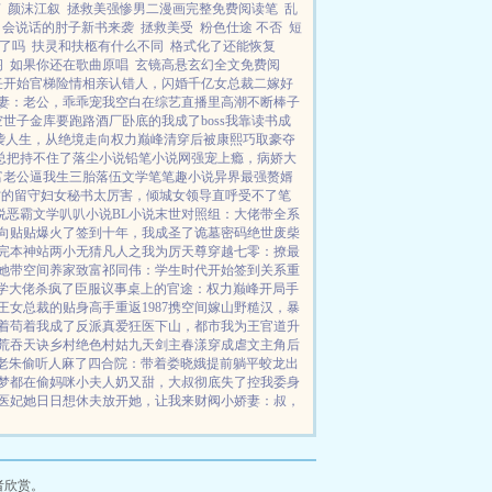
声
颜沫江叙
拯救美强惨男二漫画完整免费阅读笔
乱
会说话的肘子新书来袭
拯救美受
粉色仕途 不否
短
了吗
扶灵和扶柩有什么不同
格式化了还能恢复
阁
如果你还在歌曲原唱
玄镜高悬玄幻全文免费阅
任开始
官梯险情
相亲认错人，闪婚千亿女总裁
二嫁好
妻：老公，乖乖宠我
空白
在综艺直播里高潮不断
棒子
空世子金库要跑路
酒厂卧底的我成了boss
我靠读书成
袭人生，从绝境走向权力巅峰
清穿后被康熙巧取豪夺
总把持不住了
落尘小说
铅笔小说网
强宠上瘾，病娇大
富老公逼我生三胎
落伍文学
笔笔趣小说
异界最强赘婿
村的留守妇女
秘书太厉害，倾城女领导直呼受不了
笔
说
恶霸文学
叭叭小说
BL小说
末世对照组：大佬带全系
向贴贴爆火了
签到十年，我成圣了
诡墓密码
绝世废柴
完本神站
两小无猜
凡人之我为厉天尊
穿越七零：撩最
她带空间养家致富
祁同伟：学生时代开始签到关系
重
学大佬杀疯了
臣服
议事桌上的
官途：权力巅峰
开局手
王
女总裁的贴身高手
重返1987
携空间嫁山野糙汉，暴
着苟着我成了反派真爱
狂医下山，都市我为王
官道升
荒吞天诀
乡村绝色村姑
九天剑主
春漾
穿成虐文主角后
老朱偷听人麻了
四合院：带着娄晓娥提前躺平
蛟龙出
梦都在偷妈咪
小夫人奶又甜，大叔彻底失了控
我委身
医妃她日日想休夫
放开她，让我来
财阀小娇妻：叔，
者欣赏。