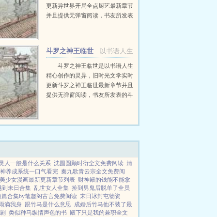
更新异世界开局全点厨艺最新章节
并且提供无弹窗阅读，书友所发表
的异世界开局全点厨艺评论，并不
代表旧时光文学赞同或者支持异世
界开局全点厨艺读者的观点。...
斗罗之神王临世
以书语人生
斗罗之神王临世是以书语人生
精心创作的灵异，旧时光文学实时
更新斗罗之神王临世最新章节并且
提供无弹窗阅读，书友所发表的斗
罗之神王临世评论，并不代表旧时
光文学赞同或者支持斗罗之神王临
世读者的观点。...
灵人一般是什么关系
沈圆圆顾时衍全文免费阅读
清
神养成系统一口气看完
秦九歌青云宗全文免费阅
美少女漫画最新更新章节列表
财神殿的钱能不能拿
越到未日合集
乱世女人全集
捡到男鬼后脱单了全员
短篇合集by笔趣阁古言免费阅读
末日冰封屯物资
雨滴我身
跟竹马是什么意思
成婚后竹马他不装了最
剧
类似种马纵情声色的书
殿下只是我的兼职全文