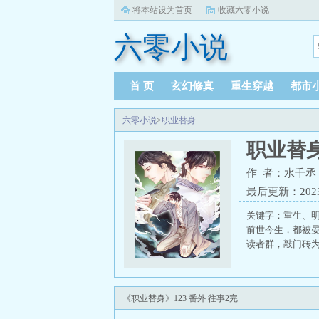
将本站设为首页
收藏六零小说
六零小说
首 页
玄幻修真
重生穿越
都市
六零小说
>
职业替身
职业替
作 者：水千丞
最后更新：2023-0
关键字：重生、
前世今生，都被
读者群，敲门砖为老
《职业替身》123 番外 往事2完