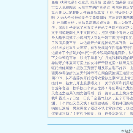
免费
扶灵柩是什么意思
陆景城
逍遥吧
如果是 你
世女人免费阅读
云端世界的作者是谁
邻居家最近
篇合集TXT笔趣阁无弹窗最新章节
万祀
神宠医妃之
吗
闪婚天价替身娇妻全文免费阅读
主角穿越未来
读
开局揭皇榜，皇后竟是我亲娘
官途，搭上女领导
孕，残疾世子宠疯了
三五文学
神站文学网
不乖
官路
文学网
笔趣阁
七八中文网
官运，挖笋挖出个青云之
圣人
酷书网
落尘小说网
万人迷她千娇百媚[穿书]
零度
了
装疯卖傻三年，从边疆开始崛起
神站完本
官阶，
小姐求放过
重生大画家，有系统就是任性
笔看阁
野
边疆来了个娇媳妇[年代]
一问小说网
阁笔趣
官阶，从
下文学
驾崩百年，朕成了暴君的白月光
我和我妈的
异能守护华夏
哥哥爱上的女神
邪帝轻点爱：腹黑鬼
狂妃
锦鲤娇妻：摄政王宠妻手册
反派崽崽不好养，
强男神养傲娇的崽
天剑神帝
苟在四合院捡漏
正道潜
回2009，从不当舔狗开始
透骨欢
爱欲之潮NP
直上青
搓歼10，被女儿开去航展曝光了！
关于我哥和我男
富荒年
官运，挖笋挖出个青云之路！
修仙暴徒
九龙
天
官道之破局
闪婚女领导后，我一路青云直上
快穿
我和霸总he了
日复一日
真千金霸气归来，五个哥哥磕
渊，十个师姐又美又飒！
被骂赔钱货，看我种田跑
病娇反派后，男主黑化了
图谋不轨
七零甜蜜蜜，糙
你要宠坏我了！
财阀小娇妻：叔，你要宠坏我了！
本站所