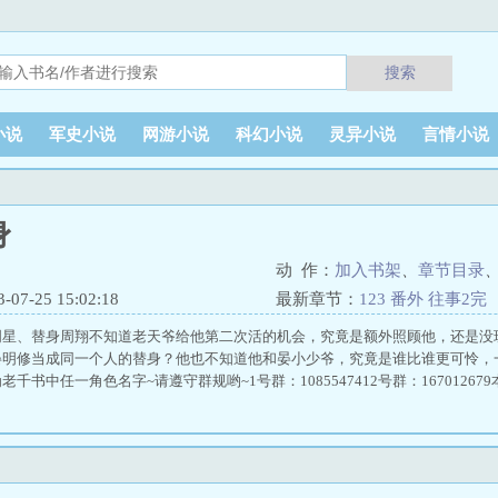
搜索
小说
军史小说
网游小说
科幻小说
灵异小说
言情小说
身
动 作：
加入书架
、
章节目录
7-25 15:02:18
最新章节：
123 番外 往事2完
明星、替身周翔不知道老天爷给他第二次活的机会，究竟是额外照顾他，还是没
晏明修当成同一个人的替身？他也不知道他和晏小少爷，究竟是谁比谁更可怜，
千书中任一角色名字~请遵守群规哟~1号群：1085547412号群：1670126