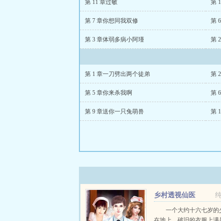
第 11 章过敏
第 
第 7 章你想同我双修
第 
第 3 章体弱多病小阿瑾
第 
第 1 章一刀劈出两个徒弟
第 
第 5 章你来杀我啊
第 
第 9 章送你一只兔萌兽
第 
乡村透视仙医
一个大约十六七岁的
在地上，破旧的衣服上满