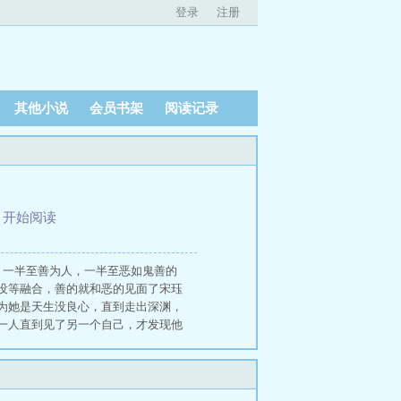
登录
注册
其他小说
会员书架
阅读记录
、
开始阅读
，一半至善为人，一半至恶如鬼善的
没等融合，善的就和恶的见面了宋珏
为她是天生没良心，直到走出深渊，
一人直到见了另一个自己，才发现他
醒来，她拥有了两个入魔的小徒弟俞
:跌入绝境也不会放弃 师尊是高危