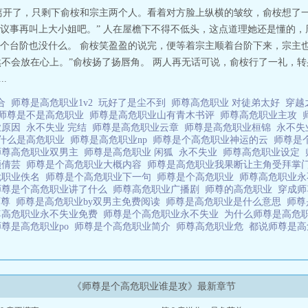
离开了，只剩下俞桉和宗主两个人。看着对方脸上纵横的皱纹，俞桉想了
议事再叫上大小姐吧。” 人在屋檐下不得不低头，这点道理她还是懂的
个台阶也没什么。 俞桉笑盈盈的说完，便等着宗主顺着台阶下来，宗主
然不会放在心上。”俞桉扬了扬唇角。 两人再无话可说，俞桉行了一礼，
.
百合
师尊是高危职业1v2
玩好了是尘不到
师尊高危职业 对徒弟太好
穿越
师尊是不是高危职业
师尊是高危职业山有青木书评
师尊高危职业主攻
业原因
永不失业 完结
师尊是高危职业云章
师尊是高危职业桓锦
永不失
什么是高危职业
师尊是高危职业np
师尊是个高危职业神运的云
师尊是
师尊高危职业双男主
师尊是高危职业 闲狐
永不失业
师尊高危职业设定
顾倩芸
师尊是个高危职业大概内容
师尊是高危职业我果断让主角受拜掌
危职业佚名
师尊是个高危职业下一句
师尊是个高危职业
师尊高危职业
师尊是个高危职业讲了什么
师尊高危职业广播剧
师尊的高危职业
穿成
师尊
师尊是高危职业by双男主免费阅读
师尊是高危职业是什么意思
师尊
尊高危职业永不失业免费
师尊是个高危职业永不失业
为什么师尊是高危
师尊是高危职业po
师尊是个高危职业简介
师尊高危职业危
都说师尊是
《师尊是个高危职业谁是攻》最新章节