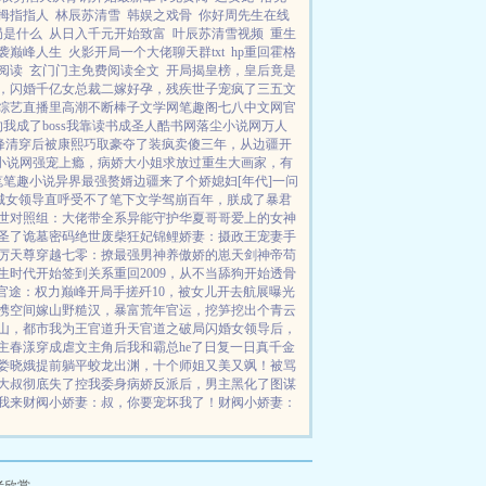
拇指指人
林辰苏清雪
韩娱之戏骨
你好周先生在线
局是什么
从日入千元开始致富
叶辰苏清雪视频
重生
袭巅峰人生
火影开局一个大佬聊天群txt
hp重回霍格
阅读
玄门门主免费阅读全文
开局揭皇榜，皇后竟是
，闪婚千亿女总裁
二嫁好孕，残疾世子宠疯了
三五文
综艺直播里高潮不断
棒子文学网
笔趣阁
七八中文网
官
我成了boss
我靠读书成圣人
酷书网
落尘小说网
万人
峰
清穿后被康熙巧取豪夺了
装疯卖傻三年，从边疆开
小说网
强宠上瘾，病娇大小姐求放过
重生大画家，有
笔笔趣小说
异界最强赘婿
边疆来了个娇媳妇[年代]
一问
城女领导直呼受不了
笔下文学
驾崩百年，朕成了暴君
世对照组：大佬带全系异能守护华夏
哥哥爱上的女神
圣了
诡墓密码
绝世废柴狂妃
锦鲤娇妻：摄政王宠妻手
厉天尊
穿越七零：撩最强男神养傲娇的崽
天剑神帝
苟
生时代开始签到关系
重回2009，从不当舔狗开始
透骨
官途：权力巅峰
开局手搓歼10，被女儿开去航展曝光
携空间嫁山野糙汉，暴富荒年
官运，挖笋挖出个青云
山，都市我为王
官道升天
官道之破局
闪婚女领导后，
主
春漾
穿成虐文主角后我和霸总he了
日复一日
真千金
娄晓娥提前躺平
蛟龙出渊，十个师姐又美又飒！
被骂
大叔彻底失了控
我委身病娇反派后，男主黑化了
图谋
我来
财阀小娇妻：叔，你要宠坏我了！
财阀小娇妻：