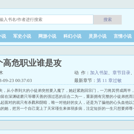
搜索
小说
军史小说
网游小说
科幻小说
灵异小说
言情小说
个高危职业谁是攻
木
动 作：
加入书架
、
章节目录
9-23 00:37:03
最新章节：
第 11 章过敏
功夫，从小养到大的小徒弟突然要入魔了，她赶紧跑回宗门，一刀将其劈成两半
的留在深渊磋磨只等哪天善的强过恶的后合二为一，重新拥有完整的小徒弟然而
忆起面对的就只有杀戮和阴暗，唯一对他好的女人，还是为了骗他的心头血他以
他的她，把另一个自己宠上了天宋瑾生来体弱多病，注定短折的一生只想要师尊
却想要他……们俩俞桉当初为了不让小徒弟入魔，才会把人劈成两个没想到一觉
单男主，就是灵魂暂时劈成两个了，暂时的暂时的，融合之前俩都是单箭头#立意