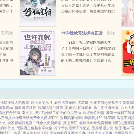
材消瘦，
灭仙人之威！这是一段平凡少年步
穷苦小子
步崛起的修仙史！热血勇敢坚毅沉
后获张三
默顽强，尽在其中！...
样精通，
天改命，
天雨寒
也许我就无法拥有正常
舟鲤
的青春
武王府的
YES！考上梦寐以求的大学
巨大的阴
了！青春啊～我来了！我昨晚梦到
的面
你了哟～你说什么？梦到的都是真
十年断魂
的？啊，昨晚的僵尸大战是什么
胭脂香
鬼？被鲨鱼狂追又是什么鬼啦！我
睡觉只想好好休息啊。呼～梦到游
乐园可太好了，这次就玩一把吧！
哇！...
拇指小矮人电视剧
赵悦童变化
叶辰苏清雪短剧
沈沛麟
今夜有雪by拾欢全文免费阅
巅峰txt
嬴政魂穿洪荒
玫瑰陷阱台湾版
捉妖记2在线观看
杀手变祖母全集
六六大
诡赵行舟结局
秦文文
摆烂后她成了前夫的心尖宠txt
欢迎光临剧情
漩涡一族和宇智
开局抽取神级天赋免费全文阅读5200
玫瑰陷落 短剧
华夏科技50
绿茶啊
洛克王国
什么
全家都瞒我是富二代全文免费阅读
灵芝晋江
春秋风华录免费观看
哪吒之魔童
雪的叫什么
无限流主角起名字大全
冷宁华的最新工作动态
变身动漫少女
海王他从不
师尊打一名著
秦先生被抓了吗
室友偷吃我东西怎么办
玫瑰先生txt百度
岳母陈悦的