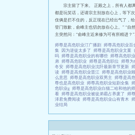
宗主留了下来。 正殿之上，所有人都
都是玩笑话，还请宗主别放在心上，等下次
伎俩是拦不住的，反正现在已经出气了，给
登门致歉，俞峰主也切勿放在心上。” “自
主突然问：“俞峰主近来修为可有所精进？”..
师尊是高危职业汀广播剧
师尊高危职业
集
因为逆徒太多了
师尊是高危职业文案
吗
师尊是高危职业的有哪些
师尊高危职
弟
师尊高危职业
师尊是高危职位
师尊为
冬安
师尊是高危职业沈阡最新章节更新
读
师尊是高危职业晋江
师尊是高危职业
么意思
师尊是高危职业双男主
师尊是高
尊也是高危职业
师尊高危职业短剧全集
危职业g
师尊是高危职业白猫二哈和他的
看
师尊是高危职业被徒弟霸占养废了
师
泽君免费阅读
师尊是高危职业山有青木
业结局