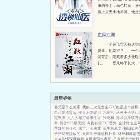
扭的补丁，面色蜡黄，身
看上去无比地单薄。他是
何永柱，生受盘剥欺辱，
丰传承，透视医术武术样
还能催生动植物！从此逆
血狱江湖
走向幸福人生。...
一个在飞雪天被送到
婴儿，他是谁？ 一个
谋背后，隐藏着多少无耻
孔。 婴儿终于长大，
磨一剑。 少年狂歌，
味。 雪我之...
最新标签
养兄是什么关系
我的二次元女主不可能是这个画风
自己是渣攻by
柳青禾陆砚川
九寒宫
从穷小子到江湖
完整版
六六大顺打最准生肖
张鸣和
吾以吾身镇万
章
御兽SSS级天赋
今夜有雪TXT番外
全球降临空岛
季舒的叫什么
末世尸王唐业
长生殿原文
骄阳似火
子开局被流放的
吴医生干脆这样补番
林辰和苏清
光临剧情深度解析
jk退魔部作者是
总有反派想抢我