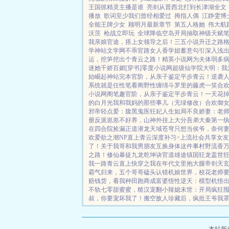
王国抓精灵主播是谁
亮剑从晋西北打到长津湖全文
播放
歌词至少我们曾经相爱过
拇指人偶
江静雯博
全能王牌少女
顾明月最新章节
第五人格她
伟大航
沃茨
枪战立即玩
全球降临空岛开局抽取神级天赋
我亲娘
官途，搭上女领导之后！
三五小说
升迁之路
学
神站文学网
不乖
官路女人香
学姐
蓄意勾引
深入浅
运，挖笋挖出个青云之路！
精英小说网
为夫体弱多
迷她千娇百媚[穿书]
零度小说网
超级仙学院
大明：我
始崛起
神站完本
官阶，从亲子鉴定平步青云！
逆袭
系统就是任性
笔看阁
野性缠绵
斗罗里的藤虎一笑
合
小说网
阁笔趣
官阶，从亲子鉴定平步青云！
一天花掉
的白月光
我和我妈的那些事儿（无绿修改）
合欢御
邪帝轻点爱：腹黑鬼医狂妃
人生如局
不良娇妻：老
册
反派崽崽不好养，山神外挂上大分
吾弟大秦第一
在四合院捡漏
正道潜龙
天域苍穹
只想当侯爷，奈何
欢
爱欲之潮NP
直上青云
深度补习>
上流社会共享女友
了！
关于我哥和我男朋友互换身体这件事
村野流香
之路！
修仙暴徒
九龙乾坤诀
官道雄途
镇国狂龙
盖世
我一路青云直上
快穿之我在年代文里抱大腿
帝剑天
霸气归来，五个哥哥磕头认错
机娘世界，校花老师
赔钱货，看我种田跑商成富婆
悟性逆天：模型机悟出龙
不轨
七零甜蜜蜜，糙汉宠翻小辣媳
末世：开局疯狂
叔，你要宠坏我了！
搬空敌人珍藏后，疯批王爷我罩