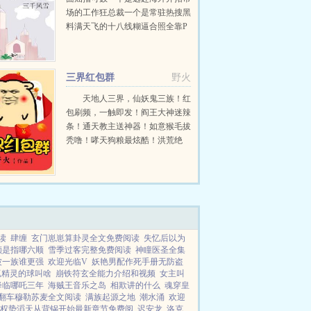
场的工作狂总裁一个是常驻热搜黑
料满天飞的十八线糊逼合照全靠P
婚姻仅凭信念感维持某天老爷子大
寿塑料夫夫不得不同时飞回云...
三界红包群
野火
天地人三界，仙妖鬼三族！红
包刷频，一触即发！阎王大神迷辣
条！通天教主送神器！如意猴毛拔
秃噜！哮天狗粮最炫酷！洪荒绝
密，无量量劫，证道成圣…一切都
从三界红包群开始！更多免费小说
请收藏woo16com...
读
肆缠
玄门崽崽算卦灵全文免费阅读
失忆后以为
顺是指哪六顺
雪季过客完整免费阅读
神瞳医圣全集
波一族谁更强
欢迎光临V
妖艳男配作死手册无防盗
抓精灵的球叫啥
崩铁符玄全能力介绍和视频
女主叫
降临哪吒三年
海贼王音乐之岛
相欺讲的什么
魂穿皇
翻车穆勒苏麦全文阅读
满族起源之地
潮水涌
欢迎
权势滔天从背锅开始最新章节免费阅
迟安龙
洛克