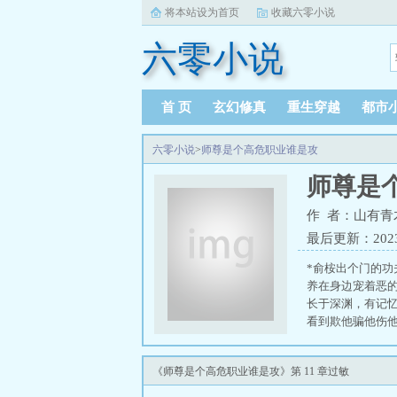
将本站设为首页
收藏六零小说
六零小说
首 页
玄幻修真
重生穿越
都市
六零小说
>
师尊是个高危职业谁是攻
师尊是
作 者：山有青
最后更新：2023-0
*俞桉出个门的
养在身边宠着恶
长于深渊，有记
看到欺他骗他伤
想要师尊，师尊
桉…真好，嗯。#
《师尊是个高危职业谁是攻》第 11 章过敏
职业