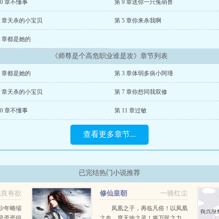
10 章不懂事
第 9 章送你一只兔萌兽
6 章天杀的小宝贝
第 5 章你来杀我啊
2 章都是她的
《师尊是个高危职业谁是攻》章节列表
2 章都是她的
第 3 章体弱多病小阿瑾
6 章天杀的小宝贝
第 7 章你想同我双修
10 章不懂事
第 11 章过敏
查看更多章节...
已完结热门小说推荐
纯良有欲
修仙皇朝
一骑红尘
少年蜷缩
凤凰之子，再临凡俗！以凤凰
是歪歪扭
之血，度天地之灵！将万民之力，