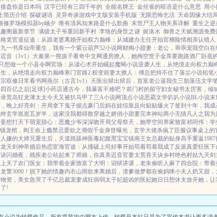
接盘你是日本吗
汉字已经有三四千年的
全能名牌王
金丝雀的暗语是什么意思
用小
士简历介绍
探破谜语
灵异奇谈游戏中文版安装手机版
无限恐怖乞活
天命因缘大结
路修罗场模拟器by岫夕
唯有清风知来路是什么歌曲
末世尸王人物关系详解
重生之逆
笔趣阁最新章节
满级太子爷重回新手村
李恪的身世之谜
姬洛水
御兽之天赋溯源免费
格格党
官道征途：从跟老婆离婚开始
权力巅峰：从城建办主任开始
官梯险情
相亲认错人
出
九一书库
仙帝重生，我有一个紫云葫芦
52小说网
财阀小甜妻：老公，乖乖宠我
空白
在
病
迟音（1v1）
大秦第一熊孩子
看奇中文网
通房撩人，她掏空世子金库要跑路
酒厂卧底的
只想做一个小县令啊
官场：从读心术开始崛起
魔蝎小说
逆袭人生，从绝境走向权力巅
人生，从绝境走向权力巅峰
寒门官路2:权变
前妻太撩人：傅总把持不住了
落尘小说
铅笔
欢宗双修日常
看书网
燕尔（古言1v1）
天医出狱
出狱后，首富老公逼我生三胎
落伍文学
四百亿之后[足球]
小药店通古今，我暴富不难吧？
前门村的留守妇女
秘书太厉害，倾
女录
荒岛狂龙
薄太太今天又被扒马甲了
三A小说网
顶点小说
恶霸文学
叭叭小说
BL小说
末
师，晚上好
亮剑：开局拿下鬼子据点
豪门后妈在娃综靠反向贴贴爆火了
签到十年，我成
纨绔
玄学崽崽五岁半，这家没我都得散
穿越之娇俏小甜妻
完本神站
两小无猜
凡人之我为
妻妾想打天下
萌宠甜心：恶魔少爷深深吻
开局父母祭天，她带空间养家致富
祁同伟：学
镇龙棺，阎王命
上瘾禁忌
爱欲之潮
假千金身世曝光，玄学大佬杀疯了
臣服
议事桌上的
万人嫌的大师兄重生后，天道跪舔
神医毒妃腹黑宝宝
镇南王
女总裁的贴身高手
重返1987
狂龙
天剑神帝
婚后热恋
宦海官途：从撞破上司好事开始
苟着苟着我成了反派真爱
狂医下
玄诀
闪婚夜，残疾老公站起来了
师娘，你真美
迟音
官妻
太荒吞天诀
乡村绝色村姑
九天剑
要上天了
农门医女：我带着全家致富了
大明：诏狱讲课，老朱偷听人麻了
四合院：带着
警3000！
脱下她的情趣内衣
山雨欲来
离婚后，渣爹做梦都在偷妈咪
小夫人奶又甜，
囤物资，美女急哭了
千亿总裁宠妻成狂
病弱太子妃超凶的
医妃她日日想休夫
放开她，让
了!