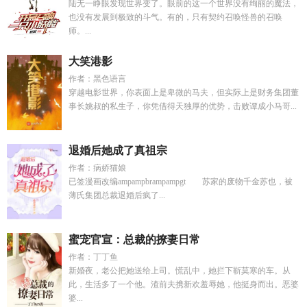
陆无一睁眼发现世界变了。眼前的这一个世界没有绚丽的魔法，
也没有发展到极致的斗气。有的，只有契约召唤怪兽的召唤
师。...
大笑港影
作者：黑色语言
穿越电影世界，你表面上是卑微的马夫，但实际上是财务集团董
事长姚叔的私生子，你凭借得天独厚的优势，击败谭成小马哥...
退婚后她成了真祖宗
作者：病娇猫娘
已签漫画改编ampampbrampampgt 苏家的废物千金苏也，被
薄氏集团总裁退婚后疯了...
蜜宠官宣：总裁的撩妻日常
作者：丁丁鱼
新婚夜，老公把她送给上司。慌乱中，她拦下靳莫寒的车。从
此，生活多了一个他。渣前夫携新欢羞辱她，他挺身而出。恶婆
婆...