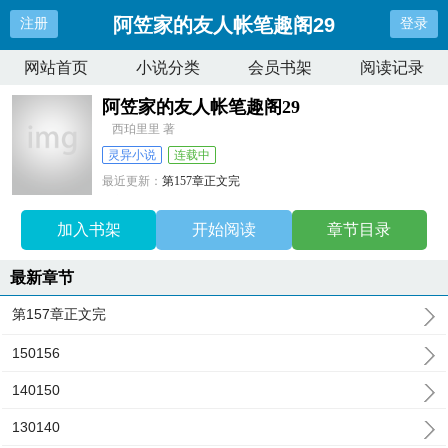
阿笠家的友人帐笔趣阁29
注册
登录
网站首页
小说分类
会员书架
阅读记录
阿笠家的友人帐笔趣阁29
西珀里里 著
灵异小说
连载中
最近更新：
第157章正文完
更新时间：
2025-08-06 02:10:06
加入书架
开始阅读
章节目录
最新章节
第157章正文完
150156
140150
130140