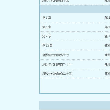
康熙年代的御猫十九
康
第 1 章
第 
第 5 章
第 
第 9 章
第 1
第 13 章
康
康熙年代的御猫十七
康
康熙年代的御猫二十一
康
康熙年代的御猫二十五
康