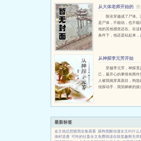
从大体老师开始的
燕
亡灵机甲传说
陈沧穿越成了尸体。
是尸体，不能动，也不能
他的其他感觉还在。在这
条件下，他还是站起来，
园。...
从神探李元芳开始
穿越李元芳，神探竟
己，最开心的事情有两件
人被我揭穿真面目，狗急
侦探动手，我笑眯眯的拔
二，身边有个狄胖胖，每
件，我总是忍不住问一句
怎么看？（书...
最新标签
金主他总想赎我全集观看
舔狗觉醒动漫女主叫什么
渔村逆袭
可怜的社畜全文免费阅读在线笔趣阁无弹