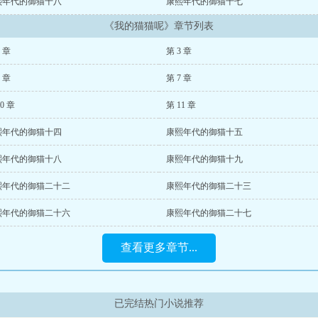
熙年代的御猫十八
康熙年代的御猫十七
《我的猫猫呢》章节列表
2 章
第 3 章
6 章
第 7 章
0 章
第 11 章
熙年代的御猫十四
康熙年代的御猫十五
熙年代的御猫十八
康熙年代的御猫十九
熙年代的御猫二十二
康熙年代的御猫二十三
熙年代的御猫二十六
康熙年代的御猫二十七
查看更多章节...
已完结热门小说推荐