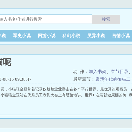
搜索
小说
军史小说
网游小说
科幻小说
灵异小说
言情小说
猫呢
动 作：
加入书架
、
章节目录
8-15 09:38:47
最新章节：
康熙年代的御猫二
录员，小猫咪金豆带着记录仪兢兢业业游走在各个平行世界。最优秀的观察员，
小猫猫金豆站在优秀员工表彰大会上有经验地讲。世界1:在清朝做康熙的御.. 