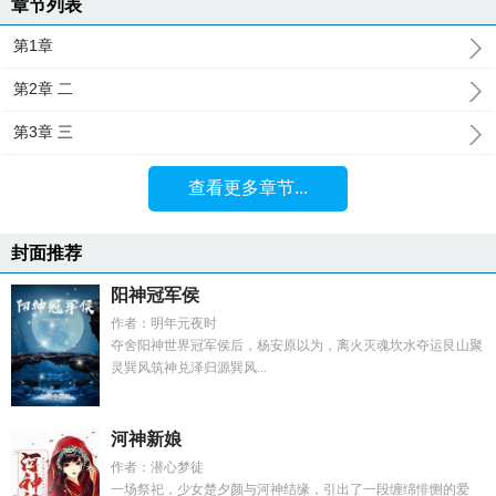
章节列表
第1章
第2章 二
第3章 三
查看更多章节...
封面推荐
阳神冠军侯
作者：明年元夜时
夺舍阳神世界冠军侯后，杨安原以为，离火灭魂坎水夺运艮山聚
灵巽风筑神兑泽归源巽风...
河神新娘
作者：潜心梦徒
一场祭祀，少女楚夕颜与河神结缘，引出了一段缠绵悱恻的爱