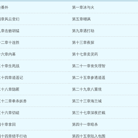
决番外
第一章冰与火
四章风云变幻
第五章嘲讽
八章击败胡猛
第九章遇打劫
十二章十连胜
第十三章夜探
十六章内幕
第十七章卖灵药
二十章生死战
第二十一章丧失理智
二十四章逍遥记
第二十五章参透逍遥
二十八章隐匿
第二十九章八重境
三十二章拳杀妖兽
第三十三章海兰城
三十六章切磋
第三十七章深夜拦截
四十章拿回
第四十一章暗杀
四十四章猎手行动
第四十五章陷入包围