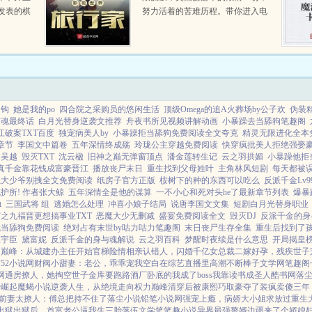
发表的棋
努力活着的苦难历程。带你进入电
不代表旧
影世界，感受不一样的人生。如果
魂随身阿
你有特别想要经历的想要得到的想
要改变的，可以给大雨下任务，因
为...
如钩
她是我的po
四合院之采购员的悠闲生活
顶级Omega的追A火葬场by公子欢
伪装
与魂最终话
白月光替身逆袭文推荐
舟夜书所见视频讲解动画
小暴躁去当舔狗笔趣阁
江破案TXT百度
独宠病美人by
小暴躁拒当舔狗免费阅读全文夸克
精灵无限进化全本
章节
李国文中篇卷
五年深情终成殇
玲珑公主穿越免费阅读
快穿疯批美人拒绝强娶
邀吴越
毁灭TXT
沈云楹
旧神之巅无弹窗顶点
潘金莲转生记
云之羽拱媚
小暴躁他拒
真千金靠花钱成富豪晋江
播放丧尸末日
重生找到父母姓叶
主角林风短剧
每天都被误
魔大少爷别拽全文免费阅读
纸房子官方正版
桉树下的种的东西可以吃么
反派千金Lv9
护所! 作者张大鲸
五年深情全是他的谋算
一不小心和死对头he了最新章节列表
爆暴
t
三国武将 组
逃婚怎么处理
冲喜小娘子结局
说唐李国文文集
短剧白月光替身职业
之九福晋更想搞事业TXT
恶魔大少无删减
盛宴免费阅读全文
毁灭DJ
反派千金的身
就当舔狗免费阅读
绝对占有末世by咕力咕力笔趣阁
末日丧尸生存全集
重生后找到了
江宇臣
黛富妮
反派千金的身与魂解说
云之羽百科
梦醒时夜续是什么意思
开局揭皇
力巅峰：从城建办主任开始
官梯险情
相亲认错人，闪婚千亿女总裁
二嫁好孕，残疾世子
芦
52小说网
财阀小甜妻：老公，乖乖宠我
空白
在综艺直播里高潮不断
棒子文学网
笔趣阁
网
通房撩人，她掏空世子金库要跑路
酒厂卧底的我成了boss
我靠读书成圣人
酷书网
落
始崛起
魔蝎小说
逆袭人生，从绝境走向权力巅峰
清穿后被康熙巧取豪夺了
装疯卖傻三年
前妻太撩人：傅总把持不住了
落尘小说
铅笔小说网
强宠上瘾，病娇大小姐求放过
重生
出狱
出狱后，首富老公逼我生三胎
落伍文学
笔笔趣小说
异界最强赘婿
边疆来了个娇媳妇