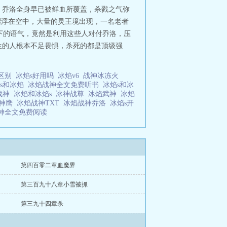
，乔洛全身早已被鲜血所覆盖，杀戮之气弥
漂浮在空中，大量的灵王境出现，一名老者
天下的语气，竟然是利用这些人对付乔洛，压
生的人根本不足畏惧，杀死的都是顶级强
么区别
冰焰s好用吗
冰焰v6
战神冰冻火
s和冰焰
冰焰战神全文免费听书
冰焰s和冰
战神
冰焰和冰焰s
冰神战尊
冰焰武神
冰焰
焰神鹰
冰焰战神TXT
冰焰战神乔洛
冰焰s开
神全文免费阅读
第四百零二章血魔界
第三百九十八章小雪被抓
第三九十四章杀