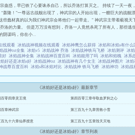
宗蛊惑，早已铁了心要诛杀自己，所以乔洛打算灭之。 持续了一天一夜
 “轰隆！”一尊远古战舰出现了，神武宗的人开始出现，一艘巨大的战舰
，这些蠢材真的以为我们神武宗会将他们一起带走。” 神武宗主带着藐视
乔洛的力量。 但是万万没有想到，乔洛一人竟然杀死了所有人，那些逃
阴谋吗，你在小...
在线观看
冰焰战神视频在线观看
冰焰神鹰怎么获得
冰焰和冰焰s有什
焰战神txt全集
冰焰v5
冰焰战神 乔洛
冰焰战神铁马飞桥
冰焰测评
冰焰
s谁好
冰焰战神全集
冰焰战神百度百科
冰焰能用了吗
冰焰和焰魄
冰系
冰焰好还是冰焰s好
冰焰战神txt
冰焰战神有几个女主
冰焰战神图片
冰
神战尊百度百科
冰焰s和冰焰对比
冰焰战神 铁马飞桥
冰焰神功
冰焰战
《冰焰好还是冰焰s好》最新章节
四百零四章灵王境
第四百零三章夺取血罗刹之心
四百章神武宗
第三百九十九章营救小雪
三百九十六章仙界授意
第三百九十五章毁天灭地
《冰焰好还是冰焰s好》章节列表