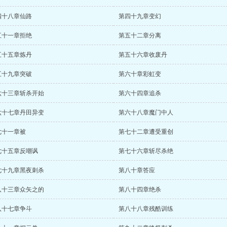
四十八章仙路
第四十九章变幻
五十一章拒绝
第五十二章分离
五十五章炼丹
第五十六章收废丹
五十九章突破
第六十章彩虹变
六十三章斩杀开始
第六十四章追杀
六十七章丹田异变
第六十八章魔门中人
七十一章被
第七十二章遭受重创
七十五章反嘲讽
第七十六章斩尽杀绝
七十九章黑夜刺杀
第八十章答应
八十三章众矢之的
第八十四章绝杀
八十七章争斗
第八十八章残酷训练