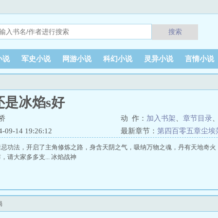
搜索
小说
军史小说
网游小说
科幻小说
灵异小说
言情小说
还是冰焰s好
桥
动 作：
加入书架
、
章节目录
9-14 19:26:12
最新章节：
第四百零五章尘埃
忌功法，开启了主角修炼之路，身含天阴之气，吸纳万物之魂，丹有天地奇火，燃尽
请大家多多支... 冰焰战神
局