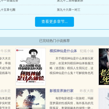
九十一章烟云兽
第九十二章终极刺杀
九十五章七圈
第九十六章一对三
查看更多章节...
已完结热门小说推荐
牛乐爽
模拟神仙是什么体
犯规小涵
验
诊大夫古
关于模拟神仙是什么体验玩家
界，率领
您好，欢迎来到模拟神仙体验服沈
天成为新
略（迷惑脸）模拟人生我玩过，这
葩残暴与
模拟神仙是什么鬼？可解锁角色死
断！重口
亡之神可解锁信徒灭霸可解锁副本
！引发各
泰坦星的危机祝您游戏愉快大家
的别进
好，我是沈略！玩这款沙雕游戏
由来是
影视世界旅行家
昨夜大雨
有...
由来是精
每部电影都是一段旅程，玛丽
学实时更
莲梦露的性感风情，海外孤岛的无
章节并且
限孤寂，奥黛丽赫本的倾情一吻，