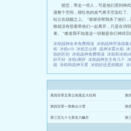
慈悲，带走一些人，可是他们受到神武
漫整个空间，猩红色的血气将天空染红了。
站立在战舰之上。 “谢谢你帮我杀了他们
根就没有想着带他们一起离开，只是在消弱
者。 “难道我不知道这一切都是你们神武宗的
冰焰战神全本免费阅读
冰焰战神乔洛续集
焰
冰焰v10
冰焰怎么样
战神冰霜火焰
冰
焰的区别
冰焰战神免费阅读
冰焰和冰焰
好不好
冰焰s测评
冰焰战神女主有几个
箱
冰焰和战神天星
冰焰好还是焰魄好
冰
第四百零五章尘埃落定大结局
第
第四百零一章救出小雪
第
第三百九十七章实力飙升
第