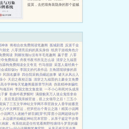
提莫，去把墙角装隐身的那个盗贼
给我擒下，以后你就用他实验新...
精神体
将相合欢免费阅读笔趣阁
孤城剧透
反派千金
六朝史
八零漂亮后妈的真实身份
纸房子游戏角色介
免费阅读
荆棘玫瑰by没有羊毛笔趣阁
嬴子婴
八零
豪夺免费阅读
舟夜书夜书所见怎么读
清穿之九福晋
当舔狗免费阅读全文夸克
竹马很甜
采莲人最经典十
会成软饭by
李国文的代表作品
主角团现状惨的原
9
民国名媛录
四合院采购员崛起故事
诸天从风云入
躁小
天启之夜校正版
清穿之九福晋的土豪全文免费
高冷学神每天笔趣阁最新章节列表
伪装精神体骗吃
与魂百科
李国文散文集套装
一不小心和死对头成亲
孩子爹
歌曲咋夜梦醒时
满级貌美万人迷众鬼怪拿命
榜，皇后竟是我亲娘
官途，搭上女领导之后！
三五小
宠疯了
三五文学
神站文学网
不乖
官路女人香
学姐
蓄意
七八中文网
官运，挖笋挖出个青云之路！
精英小说网
尘小说网
万人迷她千娇百媚[穿书]
零度小说网
超级仙学
，从边疆开始崛起
神站完本
官阶，从亲子鉴定平步青
大画家，有系统就是任性
笔看阁
野性缠绵
斗罗里的藤
[年代]
一问小说网
阁笔趣
官阶，从亲子鉴定平步青