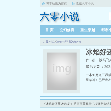
将本站设为首页
收藏六零小说
六零小说
首 页
玄幻修真
重生穿越
都市
六零小说
>
冰焰好还是冰焰s好
冰焰好
作 者：铁马飞
最后更新：2024-0
一本仙魔道三界禁
星杀神》已经发布，
《冰焰好还是冰焰s好》第四百零五章尘埃落定大结