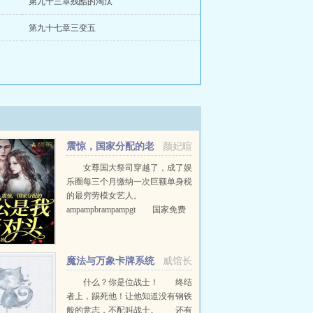
第九十三章残酷的淘汰
第九十七章三变五
震惊，国家分配的老
颜妃暄
公是我死对头
女尊国大祭司穿越了，成了娱
乐圈每三个月缴纳一次巨额单身税
的最穷劳模女艺人。
ampampbrampampgt 国家免费
送你一个老公都不要，非坚持不婚
主义，哪怕日渐贫穷也不妥协，脑
子瓦特了。ampampbramp...
魔法与万象卡牌系统
威馆长
什么？你是位战士！ 终结
者上，踢死他！让他知道没有钢铁
般的意志，不配叫战士。 还有