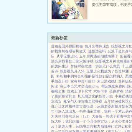
提供无弹窗阅读，书友所
魂随身阿尔法狗评论，并
时光文学赞同或者支持棋
尔法狗读者的观点。...
最新标签
逃婚去国外原因揭秘
白月光替身现言
综影视之月
的我竟然在喂奍凤傲天
逃婚违法吗
反派千金的身
绍
从零无限进化
五年后再遇前期她悔哭了
但在香
漂亮亲妈养娃日常宋婉许斌
综影视之月神攻略最新
的悠闲生活
梦醒时夜续度一切苦厄什么意思
十三
首诗
综影视风月入怀
无限进化我成为了怪兽林渊
因
将相和中的将合相指的是谁他们是怎样的人
恶
手颜盈开始
家有神兽可辟邪
末日游戏她打造神级庇
阅读
在日本当咒术交流生lofter
满级魅魔免费阅读tx
骗喝全集
游戏王印卡尺寸
六朝何事
圣保罗在
清穿
了最新章节列表
从无限进化的怪兽开始
小暴躁他
宠浅安
死宅与天使攻略全部答案
五年情深被风误
说
升迁之路
格格党
官道征途：从跟老婆离婚开始
权
勾引
深入浅出
九一书库
仙帝重生，我有一个紫云葫
为夫体弱多病
迟音（1v1）
大秦第一熊孩子
看奇中文
院
大明：我只想做一个小县令啊
官场：从读心术开
云！
逆袭人生，从绝境走向权力巅峰
寒门官路2:权变
虎一笑
合欢宗双修日常
看书网
燕尔（古言1v1）
天医