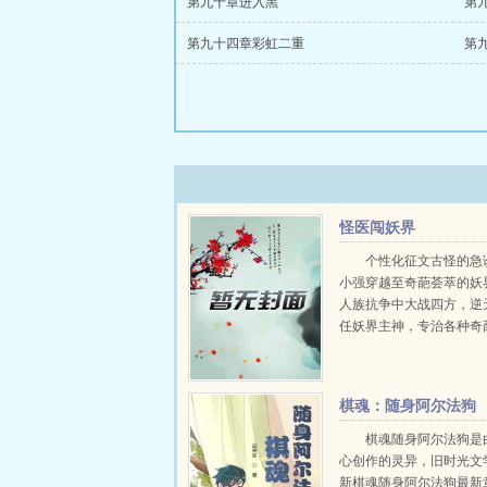
第九十章进入黑
第
第九十四章彩虹二重
第
怪医闯妖界
个性化征文古怪的急
小强穿越至奇葩荟萃的妖
人族抗争中大战四方，逆
任妖界主神，专治各种奇
不服！奇葩连连，乐爽不
味雷人爆笑剧，不喜勿入
种心理不适，受不了刺激
棋魂：随身阿尔法狗
来！...
棋魂随身阿尔法狗是
心创作的灵异，旧时光文
新棋魂随身阿尔法狗最新