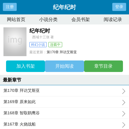
纪年纪时
注册
登录
网站首页
小说分类
会员书架
阅读记录
纪年纪时
西域十三张 著
科幻小说
连载中
最近更新：
第170章 拜访艾斯亚
更新时间：
2025-01-28 21:52:27
加入书架
开始阅读
章节目录
最新章节
第170章 拜访艾斯亚
第169章 原来如此
第168章 智取鹞鹰谷
第167章 火烧战船