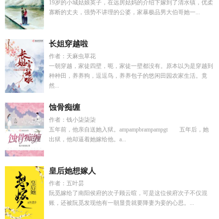
19岁的小城姑娘英子，在远房姑妈的介绍下嫁到了清水镇，优柔
寡断的丈夫，强势不讲理的公婆，家暴极品男大伯哥她一...
长姐穿越啦
作者：天麻虫草花
一朝穿越，家徒四壁，呃，家徒一壁都没有。原本以为是穿越到
种种田，养养狗，逗逗鸟，养养包子的悠闲田园农家生活。竟
然...
蚀骨痴缠
作者：钱小柒柒柒
五年前，他亲自送她入狱。ampampbrampampgt 五年后，她
出狱，他却逼着她嫁给他。a...
皇后她想嫁人
作者：五叶昙
阮觅嫁给了南阳侯府的次子顾云暄，可是这位侯府次子不仅混
账，还被阮觅发现他有一朝显贵就要降妻为妾的心思。...