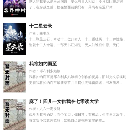
别人穿越要么是皇亲国戚！要么有贵人相助！冷月就比较厉害
了，在穿越之后，摆在她面前的只有一具尚有余温尸体...
十二星云录
作者：曲书茗
十二颗星云石，牵动十二位归命人，十二番经历，十二种性格，
造就十二人命运。一部天书江湖乱，无人知谁鼎中原。天门...
我将如约而至
作者：邓布利多姑娘
我将如约而至是邓布利多姑娘精心创作的灵异，旧时光文学实时
更新我将如约而至最新章节并且提供无弹窗阅读，书友所发...
麻了！四儿一女供我在七零读大学
作者：六六一定发财
战斗力超强奶奶，五个宝贝，偏日常，有极品，但主角无敌牛，
爽文安小芸意外觉醒，知晓自己是锦鲤文里的炮...