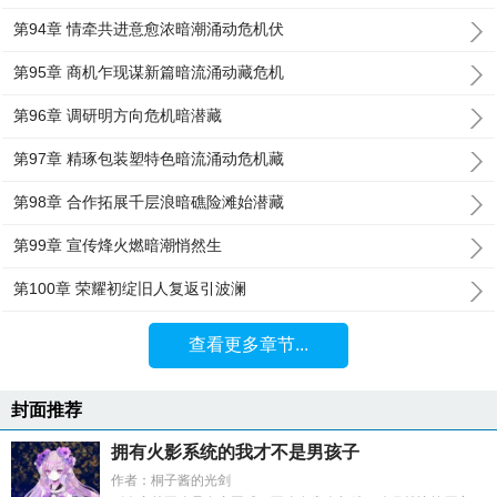
第94章 情牵共进意愈浓暗潮涌动危机伏
第95章 商机乍现谋新篇暗流涌动藏危机
第96章 调研明方向危机暗潜藏
第97章 精琢包装塑特色暗流涌动危机藏
第98章 合作拓展千层浪暗礁险滩始潜藏
第99章 宣传烽火燃暗潮悄然生
第100章 荣耀初绽旧人复返引波澜
查看更多章节...
封面推荐
拥有火影系统的我才不是男孩子
作者：桐子酱的光剑