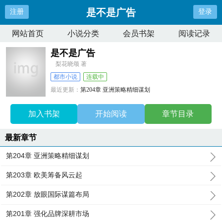
是不是广告
注册
登录
网站首页
小说分类
会员书架
阅读记录
是不是广告
梨花晓颂 著
都市小说
连载中
最近更新：
第204章 亚洲策略精细谋划
更新时间：
2025-10-14 00:50:37
加入书架
开始阅读
章节目录
最新章节
第204章 亚洲策略精细谋划
第203章 欧美筹备风云起
第202章 放眼国际谋篇布局
第201章 强化品牌深耕市场