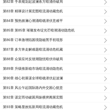
第82章 手表规划起波澜各方暗涌待破局
第83章 精琢设计展宏图暗流涌动藏危机
第84章 预热掀澜心潮涌暗礁潜伏意难平
第85章 第85章 璀璨发布绽光芒暗潮涌动隐危机
第86章 订单激增陷困境隐秘黑手初现形
第87章 多方奔走解难题暗流涌动危机藏
第88章 众策应对反馈潮隐忧暗伏待破局
第89章 升级推新稳市场暗流涌动隐危机
第90章 雄心初展谋全球暗礁潜伏起波澜
第91章 风云乍起国际路内外交困心犹坚
第92章 谋定而动破困局纵横捭阖展宏图
第93章 策略显效拓新局暗流涌动藏危机