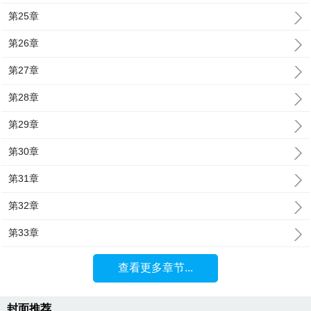
第25章
第26章
第27章
第28章
第29章
第30章
第31章
第32章
第33章
查看更多章节...
封面推荐