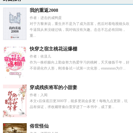
我的重返2008
作者：进击的咸鸭蛋
对于方黎来说，重生并不是为了成为首富，然后对着电视镜头吹
牛逼我从来没碰过钱，我对钱没有兴趣。念念不忘必有回响，
重...
快穿之宿主桃花运爆棚
作者：依漾儿
作为一株积极向上勤奋努力热爱学习的桃树，夭夭修炼千年，好
不容易化作人形，刚准备试一试第一次化形，emmmmm为什...
穿成残疾将军的小甜妻
作者：入闻
本文v后保底日更3000字，能多更就会多更！每晚九点更新，坑
品有保证，求收藏呀秦白萱穿进了一本书中，成了要...
俗世怪仙