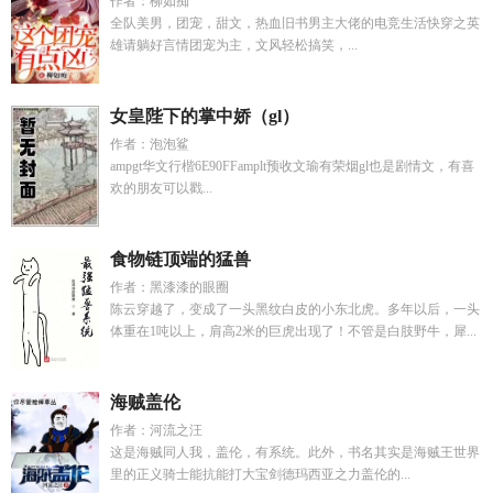
作者：柳如痴
全队美男，团宠，甜文，热血旧书男主大佬的电竞生活快穿之英
雄请躺好言情团宠为主，文风轻松搞笑，...
女皇陛下的掌中娇（gl）
作者：泡泡鲨
ampgt华文行楷6E90FFamplt预收文瑜有荣烟gl也是剧情文，有喜
欢的朋友可以戳...
食物链顶端的猛兽
作者：黑漆漆的眼圈
陈云穿越了，变成了一头黑纹白皮的小东北虎。多年以后，一头
体重在1吨以上，肩高2米的巨虎出现了！不管是白肢野牛，犀...
海贼盖伦
作者：河流之汪
这是海贼同人我，盖伦，有系统。此外，书名其实是海贼王世界
里的正义骑士能抗能打大宝剑德玛西亚之力盖伦的...