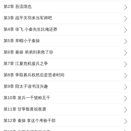
第2章 吾流氓也
第3章 战平关羽来当军师吧
第4章 张飞 小秦先生比俺还莽
第5章 草帽小子秦操
第6章 秦操 弟弟刘表救了你
第7章 江夏危机援兵之爭
第8章 爭取募兵权然后是贤者时间
第9章 陪太子读书没兴趣
第10章 发兵一千號称五千
第11章 甘寧叛黄祖夜袭
第12章 秦操 拿这个考验干部