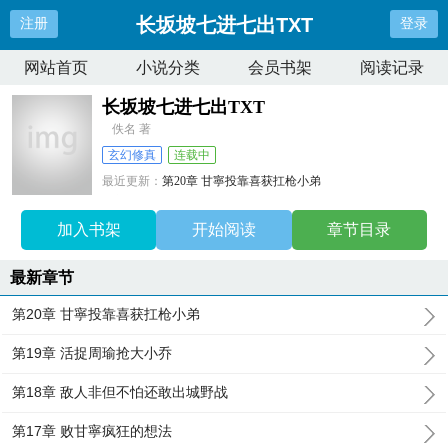
长坂坡七进七出TXT
注册
登录
网站首页
小说分类
会员书架
阅读记录
长坂坡七进七出TXT
佚名 著
玄幻修真
连载中
最近更新：
第20章 甘寧投靠喜获扛枪小弟
更新时间：
2025-11-13 12:40:22
加入书架
开始阅读
章节目录
最新章节
第20章 甘寧投靠喜获扛枪小弟
第19章 活捉周瑜抢大小乔
第18章 敌人非但不怕还敢出城野战
第17章 败甘寧疯狂的想法