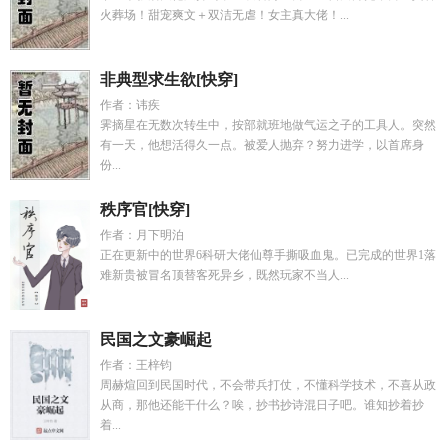
火葬场！甜宠爽文＋双洁无虐！女主真大佬！...
非典型求生欲[快穿]
作者：讳疾
霁摘星在无数次转生中，按部就班地做气运之子的工具人。突然
有一天，他想活得久一点。被爱人抛弃？努力进学，以首席身
份...
秩序官[快穿]
作者：月下明泊
正在更新中的世界6科研大佬仙尊手撕吸血鬼。已完成的世界1落
难新贵被冒名顶替客死异乡，既然玩家不当人...
民国之文豪崛起
作者：王梓钧
周赫煊回到民国时代，不会带兵打仗，不懂科学技术，不喜从政
从商，那他还能干什么？唉，抄书抄诗混日子吧。谁知抄着抄
着...