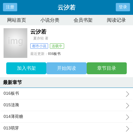
云汐若
注册
登录
网站首页
小说分类
会员书架
阅读记录
云汐若
夏亦轻 著
都市小说
连载中
最近更新：
016板书
更新时间：
2025-02-21 17:39:04
加入书架
开始阅读
章节目录
最新章节
016板书
015涟漪
014薄荷糖
013萌芽