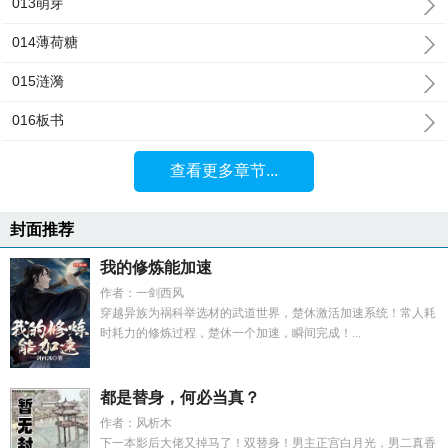
013萌芽
014薄荷糖
015涟漪
016板书
查看更多章节...
封面推荐
我的修炼能加速
作者：一剑西风
穿越异族为祸科举选材的武道世界，楚休激活加速系统！常人耗
时耗力的修炼过程，楚休一个加速，瞬间完成！...
都是替身，何必当真？
作者：风析木
下一本影后大佬又掉马了！双替身！男主正宫白月光，男二真香