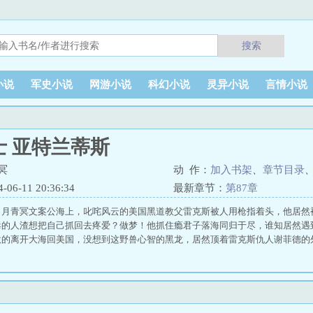
搜索
小说
军史小说
网游小说
科幻小说
灵异小说
言情小说
士 亚特兰蒂斯
冥
动 作：
加入书架
、
章节目录
6-11 20:36:34
最新章节：
第87章
日月青冥文案公海上，叱咤风云的美国黑道教父雷克斯被人用枪指着头，他居然
毒的人渣想把自己抓回去疼爱？做梦！他抓住瘾君子落海同归于尽，谁知居然遇
激的离开大海回美国，没想到这野兽心智的黑龙，居然顶着雷克斯仇人谢菲德的外