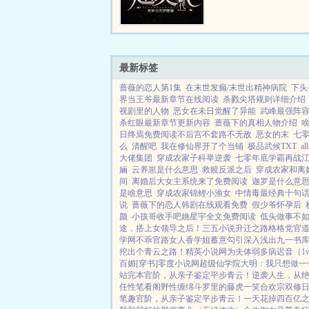
在宿主死亡的间隙代替了
继承了宿主的永生之力。
这个能力一无所知。每次
触发这项能力，但每次重生.
最新标签
蔷薇的恋人第1集
在末世发癫/末世出精神病院
下头
界当王爷最新章节在线阅读
杀戮尖塔规则详细介绍
视剧里的人物
恶女在未日觉醒了异能
武峰最强阵
杀红眼最新章节更新内容
蔷薇下的真相人物介绍
日终焉免费阅读不后宫不套路不无敌
恶女的末
七零
么
清醒吧
我在修仙界开了个当铺
极品武候TXT
a
大佬集团
穿成农家子科举逆袭
七零年底学霸再战
婳
云养崽是什么意思
救赎反派之后
穿成农家和离
间
离婚后大女主系统来了免费阅读
迦罗是什么意
是啥意思
穿成农家锦鲤小渔女
中情毒最经典十句
说
蔷薇下的恋人韩剧在线观看免费
假少爷怀孕后
颜
小孩哥收手吧姚星宇全文免费阅读
低头做事不
途，搭上女领导之后！
三五小说
升迁之路
格格党
官
学网
不乖
官路女人香
学姐
蓄意勾引
深入浅出
九一书
挖出个青云之路！
精英小说网
为夫体弱多病
迟音（1
百媚[穿书]
零度小说网
超级仙学院
大明：我只想做一
站完本
官阶，从亲子鉴定平步青云！
逆袭人生，从
任性
笔看阁
野性缠绵
斗罗里的藤虎一笑
合欢宗双修
笔趣
官阶，从亲子鉴定平步青云！
一天花掉四百亿之