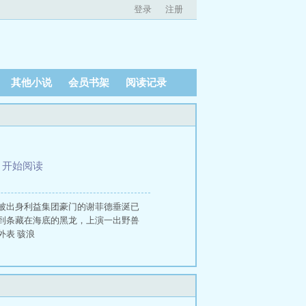
登录
注册
其他小说
会员书架
阅读记录
、
开始阅读
被出身利益集团豪门的谢菲德垂涎已
到条藏在海底的黑龙，上演一出野兽
表 骇浪