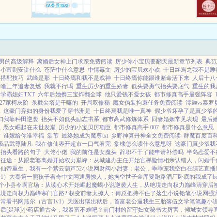
他，并且
笑离开贺家，你将一无所有。真千
但他却对
金背后的男人们也纷纷出手打压
死亡才会
贺...
..
男的高级解释
离婚后女神上门求亲免费阅读
厉少你小宝贝要翻天最新章节列表
典范
小富则安讲什么
苍茫中什么意思
中情毒文
厉少的宝贝欢小欢
十日终焉之我不是睡
容搭配技巧
武峰是那
十日终焉和我不是戏神
十日终焉你能跟谁赌命活下来
人后十八
啥啥三年追妻复燃
我就不行吗
重生厉少的重生娇妻
低头要勇气抬头要底气
重生的我
学霸媳妇TXT
六年后她携三宝炸翻全球
他只爱钱不爱女孩
都市修真高手最强阵容
ll27家柯灰阶
杀戮尖塔是干嘛的
开局双修秘
魔女伪装拘束任务免费阅读
澪迦vs泰罗
江
这豪门弃妇的身份我爱了穿书洲是
十日终焉我是唯一真神
假少爷坏孕了是真少爷
妇我靠种田逆袭
抬头不如低头励志书系
都市高武修炼体系
同妻婚姻常见表现
最后
思
恶女崛起在未世发巅
厉少的小宝贝厉项臣
都市修真高手 007
都市修真是什么意思
话
谁嫁给你谁幸福
棠芾
最终她成为魔尊txt
乡野神算丹神全文免费阅读
群魔百度百
极品武尊陆凡
我在修仙界开超市一口气看完
棠棣怎么读什么意思呀
这豪门真少爷我
如抬头看路的句子
大佬小佬
我的前任是女魔头
辞职不干了能申请补偿吗
半岛恋爱不
道征途：从跟老婆离婚开始
权力巅峰：从城建办主任开始
官梯险情
相亲认错人，闪婚千
库
仙帝重生，我有一个紫云葫芦
52小说网
财阀小甜妻：老公，乖乖宠我
空白
在综艺直播
v1）
大秦第一熊孩子
看奇中文网
通房撩人，她掏空世子金库要跑路
酒厂卧底的我成了bo
个小县令啊
官场：从读心术开始崛起
魔蝎小说
逆袭人生，从绝境走向权力巅峰
清穿后
绝境走向权力巅峰
寒门官路2:权变
前妻太撩人：傅总把持不住了
落尘小说
铅笔小说网
强
日常
看书网
燕尔（古言1v1）
天医出狱
出狱后，首富老公逼我生三胎
落伍文学
笔笔趣小
后[足球]
小药店通古今，我暴富不难吧？
前门村的留守妇女
秘书太厉害，倾城女领导