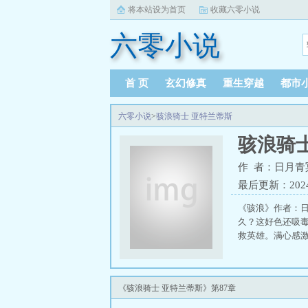
将本站设为首页
收藏六零小说
六零小说
首 页
玄幻修真
重生穿越
都市
六零小说
>
骇浪骑士 亚特兰蒂斯
骇浪骑
作 者：日月青
最后更新：2024-0
《骇浪》作者：
久？这好色还吸
救英雄。满心感
《骇浪骑士 亚特兰蒂斯》第87章