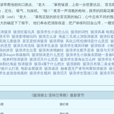
滚带爬地朝街口跑去。 “老大……”暴熊皱眉，上前一步想要抗议。 雷
，定住。 吸气，扣扳机。 “啪！” 夜里一声清脆的枪响，路旁的鹃菊
浪（end） “老大……”暴熊迟疑的抓住雷克斯的袖口，心中总有不祥的
大的确是下了狠手。 他们奉命把清除痕迹，把尸体移到旧金山湾，一艘游艇
惊涛骇浪
骇浪狂鲨玩具
骇浪求生小孩怎么玩
骇浪的词性
骇浪风暴 电
浪关羽
骇浪姜维能玩吗
骇浪怎么读
海盗三兄弟上演惊涛骇浪
骇浪狂
安踏儿童骇浪
甚至是惊涛骇浪
骇浪周瑜
风叱云咤也缠绵是什么意思
涛的意思
骇浪吕布洗练
骇浪求生桌游
骇浪求生规则详解
骇浪惊涛
小
浪的拼音
骇浪求生位置
骇浪奔涛增婉转
骇浪求生舵手是谁
骇浪与天
骇浪4super有碳板吗
骇浪惊涛是什么意思
骇浪求生小孩偷东西能一直
浪
他来时惊涛骇浪
骇浪滔天什么意思
骇浪求生落海会怎么样
骇浪求生
加勒比海盗 惊涛骇浪
骇浪4属于什么档次
骇浪跑鞋
骇浪吕布第二条金
淬炼什么打底
电影金窝骇浪
骇浪成语
杨春霞无产者等闲看惊涛骇浪
骇
求生桌游游戏规则
骇浪求生规则
骇浪滔天
骇浪求生昏迷口渴
骇浪关
《骇浪骑士 亚特兰蒂斯》最新章节
6章
第85章