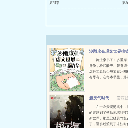
第85章
第8
沙雕攻在虐文世界搞
路澄穿书了！多重穿
身份，极尽酸爽。替身虐
虐身文真假少爷文娱乐圈
有尽有。在每本书里，路
着不同的角色。替身本替
真掌中鸟本鸟。...
超灵气时代
爱丽
在一次梦境游戏中，
的穿越到了落后地球科技1
新世界。那里已经灵气复
了，逐步过渡到了末法时