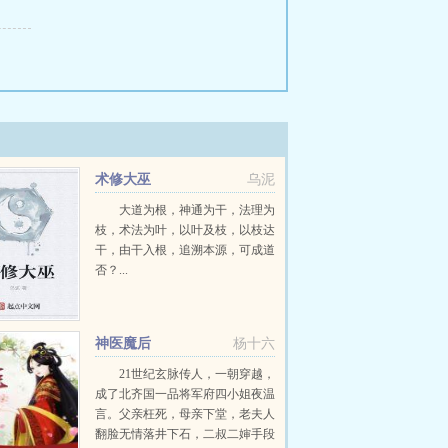
术修大巫
乌泥
大道为根，神通为干，法理为
枝，术法为叶，以叶及枝，以枝达
干，由干入根，追溯本源，可成道
否？...
神医魔后
杨十六
21世纪玄脉传人，一朝穿越，
成了北齐国一品将军府四小姐夜温
言。父亲枉死，母亲下堂，老夫人
翻脸无情落井下石，二叔二婶手段