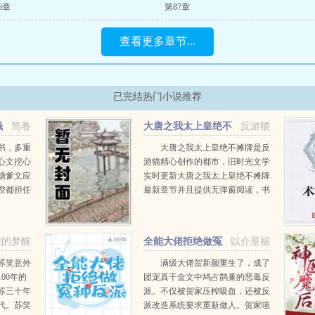
6章
第87章
查看更多章节...
已完结热门小说推荐
钱
简卷
大唐之我太上皇绝不
反游猫
摊牌
书，多重
大唐之我太上皇绝不摊牌是反
心文挖心
游猫精心创作的都市，旧时光文学
糖爹文应
实时更新大唐之我太上皇绝不摊牌
澄都担任
最新章节并且提供无弹窗阅读，书
真少爷本
友所发表的大唐之我太上皇绝不摊
牌评论，并不代表旧时光文学赞同
或者支持大唐之我太上皇绝不摊牌
丝的梦醒
全能大佬拒绝做冤
以介景福
读者的观点。...
种反派
苏笑意外
满级大佬贺新颜重生了，成了
00年的
团宠真千金文中鸠占鹊巢的恶毒反
苏三十年
派。不仅被贺家压榨吸血，还被反
代。苏笑
派改造系统要求重新做人。贺家嗤