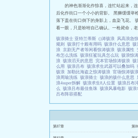
的神色渐渐化作惊喜，连忙站起来，连
后化作街口一个小小的背影。 黑狮缓缓举枪
落下盖在街口倒下的身影上，血染飞花。 骇
看一眼，只是吩咐自己确认。一枪毙命，老
骇浪骑士 亚特兰蒂斯
()涛骇浪
风高浪急
规则
骇浪打十殿有用吗
骇浪什么意思
骇
浪
京剧无产者等闲看惊涛骇浪
骇浪属性
布怎么洗练
骇浪狂鲨玩具怎么玩
骇浪惊
浪
骇浪滔天的意思
完本官场惊涛骇浪
骇
么用
骇浪吕布
骇浪求生武器可以叠加吗
骇浪
加勒比海盗之惊涛骇浪
官场惊涛骇
浪周瑜洗练
骇浪骑士
骇浪的骇什么意思
浪4super拆解
骇浪求生8人位置
骇浪吕布
么
骇浪吕布最佳鱼珠
骇浪风暴电影
骇浪
吕布阵容搭配
第87章
第8