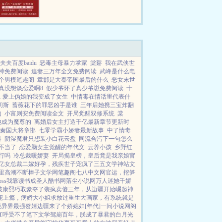
用尽杀人灭口。三姐抢她夫君，辱
她为妾。堂堂夜家的魔女，北齐第
一美人，生生把自己活成了一个笑
话。她穿越而来，重活一世...
夫夫百度baidu
恶毒主母暴力掌家
棠谿
我在武侠世
神免费阅读
追妻三万年全文免费阅读
武峰是什么电
个男模笔趣阁
章邯是大秦帝国最后的什么
恶女末世
真没想谈恋爱啊8
假少爷怀了真少爷崽免费阅读
十
1 爱上伪娘的我变成了女生
中情毒在情话里代表什
切斯
蔷薇花下的罪恶凶手是谁
三年后她携三宝炸翻
的
小富则安免费阅读全文
开局觉醒双修系统
棠
她成为魔尊的
离婚后女主打造千亿最新章节更新时
秦国大将章邯
七零学霸小娇妻最新故事
中了情毒
科
阴湿魔君只想装小白花云盘
同流合污下一句怎么
不当了
恋爱脑女主觉醒的年代文
云养小孩
乡野红
行吗
冷总裁暖娇妻
开局揭皇榜，皇后竟是我亲娘
官
亿女总裁
二嫁好孕，残疾世子宠疯了
三五文学
神站文
里高潮不断
棒子文学网
笔趣阁
七八中文网
官运，挖笋
ss
我靠读书成圣人
酷书网
落尘小说网
万人迷她千娇
被康熙巧取豪夺了
装疯卖傻三年，从边疆开始崛起
神
宠上瘾，病娇大小姐求放过
重生大画家，有系统就是
说
异界最强赘婿
边疆来了个娇媳妇[年代]
一问小说网
阁
直呼受不了
笔下文学
驾崩百年，朕成了暴君的白月光