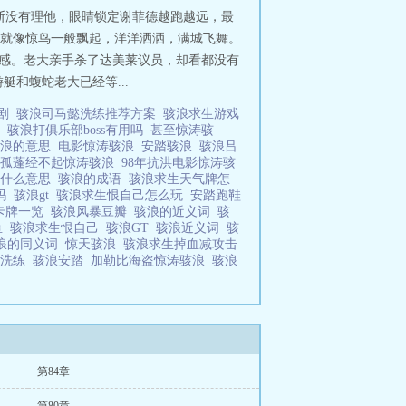
克斯没有理他，眼睛锁定谢菲德越跑越远，最
花瓣就像惊鸟一般飘起，洋洋洒洒，满城飞舞。
预感。老大亲手杀了达美莱议员，却看都没有
和蝮蛇老大已经等...
视剧
骇浪司马懿洗练推荐方案
骇浪求生游戏
鲨
骇浪打俱乐部boss有用吗
甚至惊涛骇
骇浪的意思
电影惊涛骇浪
安踏骇浪
骇浪吕
船孤蓬经不起惊涛骇浪
98年抗洪电影惊涛骇
浮什么意思
骇浪的成语
骇浪求生天气牌怎
偷吗
骇浪gt
骇浪求生恨自己怎么玩
安踏跑鞋
卡牌一览
骇浪风暴豆瓣
骇浪的近义词
骇
鱼
骇浪求生恨自己
骇浪GT
骇浪近义词
骇
浪的同义词
惊天骇浪
骇浪求生掉血减攻击
羽洗练
骇浪安踏
加勒比海盗惊涛骇浪
骇浪
第84章