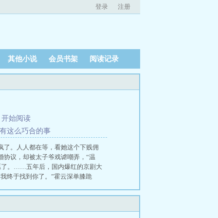
登录
注册
其他小说
会员书架
阅读记录
、
开始阅读
哪有这么巧合的事
疯了。人人都在等，看她这个下贱佣
婚协议，却被太子爷戏谑嘲弄，“温
愿了。……五年后，国内爆红的京剧大
“我终于找到你了。”霍云深单膝跪
生，不必了。” 和港圈太子爷离婚