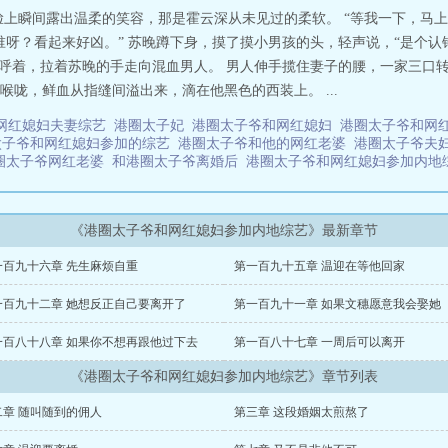
上瞬间露出温柔的笑容，那是霍云深从未见过的柔软。 “等我一下，马上就
谁呀？看起来好凶。” 苏晚蹲下身，摸了摸小男孩的头，轻声说，“是个
孩欢呼着，拉着苏晚的手走向混血男人。 男人伸手揽住妻子的腰，一家三口转
喉咙，鲜血从指缝间溢出来，滴在他黑色的西装上。 ...
网红媳妇夫妻综艺
港圈太子妃
港圈太子爷和网红媳妇
港圈太子爷和网
太子爷和网红媳妇参加的综艺
港圈太子爷和他的网红老婆
港圈太子爷夫
圈太子爷网红老婆
和港圈太子爷离婚后
港圈太子爷和网红媳妇参加内
《港圈太子爷和网红媳妇参加内地综艺》最新章节
一百九十六章 先生麻烦自重
第一百九十五章 温迎在等他回家
一百九十二章 她想反正自己要离开了
第一百九十一章 如果文穗愿意我会娶她
一百八十八章 如果你不想再跟他过下去
第一百八十七章 一周后可以离开
《港圈太子爷和网红媳妇参加内地综艺》章节列表
二章 随叫随到的佣人
第三章 这段婚姻太煎熬了