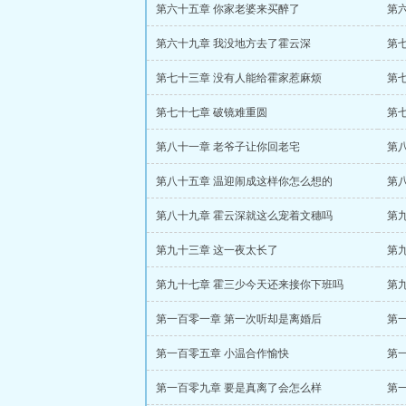
第六十五章 你家老婆来买醉了
第
第六十九章 我没地方去了霍云深
第
第七十三章 没有人能给霍家惹麻烦
第
第七十七章 破镜难重圆
第
第八十一章 老爷子让你回老宅
第
第八十五章 温迎闹成这样你怎么想的
第
第八十九章 霍云深就这么宠着文穗吗
第
第九十三章 这一夜太长了
第
第九十七章 霍三少今天还来接你下班吗
第
第一百零一章 第一次听却是离婚后
第
第一百零五章 小温合作愉快
第
第一百零九章 要是真离了会怎么样
第