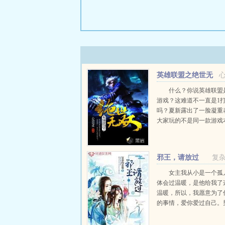
英雄联盟之绝世无
双
什么？你说英雄联盟是
游戏？这难道不一直是1打
吗？夏新露出了一脸凝重
大家玩的不是同一款游戏
欢快YY，绝对不会有任何不
邪王，请放过
复
女主我从小是一个孤
体会过温暖，是他给我了
温暖，所以，我愿意为了
的事情，爱你爱过自己。
心意打动了我，让我彻底
愿为你倾尽所有。这是一