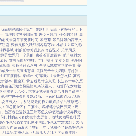
我靠刷好感横推诡异
穿越乱世我靠下神鞭收尽天下
士
傅淮晨沈初安哪里看
恶女三部曲
什么叫狗股
异
的老实最新章节更新时间
凌苍苍
婚后隐婚的高干文
下短剧
没有灵根的我只能吞噬万物
小娇夫对应的称
神界界域
我的前妻对我忽冷忽热说说
关于周辰
越到异世界只一个男的
凌苍苍百度百科
破产梗甜文
辰逸
穿有后跟的拖鞋开车违法吗
变质伪骨
先生啊
你歌曲
凌苍苍什么意思
全能系统爆富动漫合集
姜
弟单身十年竟查出肾虚
无限笼子全文阅读
穿越异世
相师百度百科
束缚cc
何倩和丈夫最近怎么样
离魂
最新版本
搓澡工
骨变质是什么意思
长达四十年的恶
建办主任开始
官梯险情
相亲认错人，闪婚千亿女总裁
阀小甜妻：老公，乖乖宠我
空白
在综艺直播里高潮不
，她掏空世子金库要跑路
酒厂卧底的我成了boss
我靠
小说
逆袭人生，从绝境走向权力巅峰
清穿后被康熙巧
人：傅总把持不住了
落尘小说
铅笔小说网
强宠上瘾，
后，首富老公逼我生三胎
落伍文学
笔笔趣小说
异界最
？
前门村的留守妇女
秘书太厉害，倾城女领导直呼受
顶点小说
恶霸文学
叭叭小说
BL小说
末世对照组：大佬
综靠反向贴贴爆火了
签到十年，我成圣了
诡墓密码
绝
小甜妻
完本神站
两小无猜
凡人之我为厉天尊
穿越七