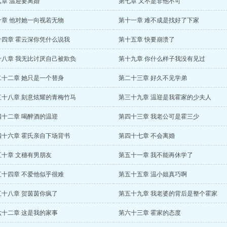
六章 温迎要离婚
第七章 又不是非他不可
十章 他对她一向视若无物
第十一章 难不成是找好了下家
十四章 霍云深你凭什么说我
第十五章 快要崩溃了
十八章 我无比讨厌自己被欺负
第十九章 你什么样子我没有见过
二十二章 她只是一个替身
第二十三章 好久不见学弟
三十八章 刻意炫耀的青梅竹马
第三十九章 温迎是我霍家的少夫人
四十二章 喝醉酒的温迎
第四十三章 我老公可是霍三少
四十六章 霍氏亲自下场背书
第四十七章 不会离婚
五十章 文穗有男朋友
第五十一章 我不能再休学了
五十四章 不爱他似乎很难
第五十五章 温小姐真巧啊
五十八章 贺茵茵你疯了
第五十九章 我老婆的背后是整个霍家
六十二章 这是我的家事
第六十三章 霍家的态度