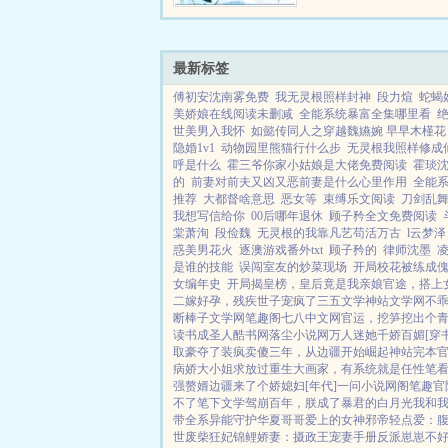
为男主而穿越到一个不知
引...
最新标签
傅初安沈南雾免费
我无灵根照样封神
段力煊
蛇蝎
美娇娘在线阅读未删减
全能系统暴富全集哪里看
世美男入我怀
如懿传同人之穿越魏嬿婉 早早木槿花
隐婚1v1
动物园里熊猫行什么步
无灵根我照样修成
呼是什么
霍三爷你家小姑娘是大佬免费阅读
霍琰
的
前妻对前夫又凶又恶前妻是什么心里作用
全能
推荐
大都督啥意思
恶女等
束缚乐文阅读
刀剑乱
我想写信给你
00后哪年退休
顾子矜全文免费阅读
棠萧洵
段俭魏
无灵根的我靠凡艺苟活万古
l云梦泽
惑美男花火
逐澳游戏番外txt
顾子矜的
律师沈墨
是谁的技能
误闯室友的炒菜现场
开局校花被练成
女编年史
开局揭皇榜，皇后竟是我亲娘
官途，搭上
二嫁好孕，残疾世子宠疯了
三五文学
神站文学网
不
断
棒子文学网
笔趣阁
七八中文网
官运，挖笋挖出个
读书成圣人
酷书网
落尘小说网
万人迷她千娇百媚[穿书
取豪夺了
装疯卖傻三年，从边疆开始崛起
神站完本
病娇大小姐求放过
重生大画家，有系统就是任性
笔
强赘婿
边疆来了个娇媳妇[年代]
一问小说网
阁笔趣
官
不了
笔下文学
驾崩百年，朕成了暴君的白月光
我和
带全系异能守护华夏
哥哥爱上的女神
邪帝轻点爱：
世废柴狂妃
锦鲤娇妻：摄政王宠妻手册
反派崽崽不