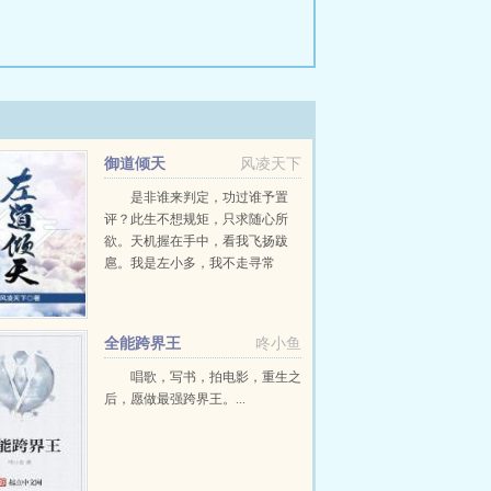
御道倾天
风凌天下
是非谁来判定，功过谁予置
评？此生不想规矩，只求随心所
欲。天机握在手中，看我飞扬跋
扈。我是左小多，我不走寻常
路。...
全能跨界王
咚小鱼
唱歌，写书，拍电影，重生之
后，愿做最强跨界王。...