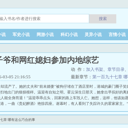
搜索
小说
军史小说
网游小说
科幻小说
灵异小说
言情小说
子爷和网红媳妇参加内地综艺
动 作：
加入书架
、
章节目录
3-05 21:16:55
最新章节：
第一百九十七章 
迎却流产了。她的丈夫和“前未婚妻”被狗仔堵在了酒店里时，港城的豪门圈子笑
被扫地出门的狼狈模样。温迎有自知之明。霍云深生日那天，她拿出早拟好的离
无人能全身而退！”温迎乖乖点头，回家的路上车毁人亡。她想，这样，他该如
到港，一曲《贵妃醉酒》艳惊四座。谢幕时，有人看到了失踪许久的霍家家主。
和深情，“迎迎，回家好不好？”温迎淡淡勾唇，指尖拂去戏服上的折痕。“霍先
着走
七章 哪有这么巧合的事