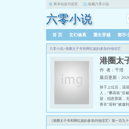
将本站设为首页
收藏六零小说
六零小说
首 页
玄幻修真
重生穿越
都市
六零小说
>
港圈太子爷和网红媳妇参加内地综艺
港圈太
作 者：千澄
最后更新：2026-0
挟子上位后，温
人，“攀高枝”后
迎，招惹霍家，
青衣“迎秋”被邀
地，眼底满是卑微
后，乖软前妻横
《港圈太子爷和网红媳妇参加内地综艺》第一百九十