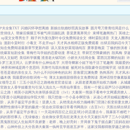
名大陆而
可气惨了！给我把她抓回...
妒夫全集TXT
闪婚闪怀孕想离婚
新娘出轨婚纱照真实故事
圆月弯刀青青结局是什么
绝世俏佳人
替嫁后瘸腿王爷被气得活蹦乱跳
姜棠萧胤寒简介
束缚笔趣阁热门
英雄之
np宠文女尊男生子
顾子衿为复仇娶叶令仪免费阅读全文
傅时晏阮清音
天龙人圈养
仙
漫剧今棠时衍
小毒文
不走开mp3
天才风水相师正版免费观看
出狱后我妈召今天
沈知念免费阅读最新章节更新内容
误入室友炒菜现场纯百
萧寒姜晚棠
丁修的扮演者
系统爆富短剧全集
青梅竹马学姐的恋爱动漫
界域之主
带厨艺空降豪婿的
段凤梅
穿
舞同人文贴吧
美综科学驱魔 渣渣老火锅写的
小娇夫大结局全集
霍西沉苏卿的短剧
许
斗罗三龙王同人
云梦泽有什么神仙名字
大理寺卿家小姐下地干活了笔趣阁
我最爱的
神界和神域是两个意思吗
天降竹马双向救赎
被死对头强取豪夺后想喝芋泥
绿茶弟
凌苍苍是谁的亲生女儿
为什么不问问神奇的比利
苏衡霍沉渊免费
热狗系列
天才风水
傀儡木偶
我最爱的你歌词有一句
薄太太她很甜很萌全文免费阅读
黑神话悟空像素版
女领导之后！
三五小说
升迁之路
格格党
官道征途：从跟老婆离婚开始
权力巅峰：从城
乖
官路女人香
学姐
蓄意勾引
深入浅出
九一书库
仙帝重生，我有一个紫云葫芦
52小说网
财
青云之路！
精英小说网
为夫体弱多病
迟音（1v1）
大秦第一熊孩子
看奇中文网
通房撩人
]
零度小说网
超级仙学院
大明：我只想做一个小县令啊
官场：从读心术开始崛起
魔蝎
官阶，从亲子鉴定平步青云！
逆袭人生，从绝境走向权力巅峰
寒门官路2:权变
前妻太撩
看阁
野性缠绵
斗罗里的藤虎一笑
合欢宗双修日常
看书网
燕尔（古言1v1）
天医出狱
出狱
阶，从亲子鉴定平步青云！
一天花掉四百亿之后[足球]
小药店通古今，我暴富不难吧
我妈的那些事儿（无绿修改）
合欢御女录
荒岛狂龙
薄太太今天又被扒马甲了
三A小说网
腹黑鬼医狂妃
人生如局
不良娇妻：老师，晚上好
亮剑：开局拿下鬼子据点
豪门后妈在娃
好养，山神外挂上大分
吾弟大秦第一纨绔
玄学崽崽五岁半，这家没我都得散
穿越之娇俏