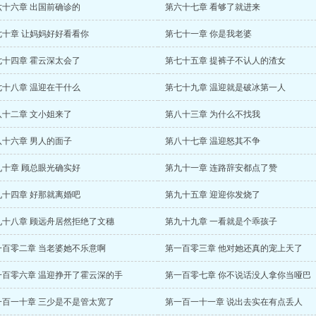
六十六章 出国前确诊的
第六十七章 看够了就进来
七十章 让妈妈好好看看你
第七十一章 你是我老婆
七十四章 霍云深太会了
第七十五章 提裤子不认人的渣女
七十八章 温迎在干什么
第七十九章 温迎就是破冰第一人
八十二章 文小姐来了
第八十三章 为什么不找我
八十六章 男人的面子
第八十七章 温迎怒其不争
九十章 顾总眼光确实好
第九十一章 连路辞安都点了赞
九十四章 好那就离婚吧
第九十五章 迎迎你发烧了
九十八章 顾远舟居然拒绝了文穗
第九十九章 一看就是个乖孩子
一百零二章 当老婆她不乐意啊
第一百零三章 他对她还真的宠上天了
一百零六章 温迎挣开了霍云深的手
第一百零七章 你不说话没人拿你当哑巴
一百一十章 三少是不是管太宽了
第一百一十一章 说出去实在有点丢人