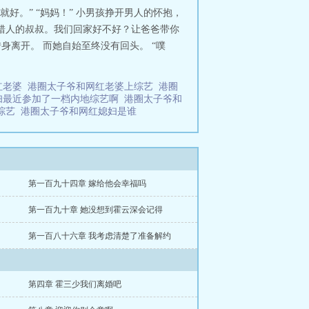
好。” “妈妈！” 小男孩挣开男人的怀抱，
认错人的叔叔。我们回家好不好？让爸爸带你
身离开。 而她自始至终没有回头。 “噗
红老婆
港圈太子爷和网红老婆上综艺
港圈
妇最近参加了一档内地综艺啊
港圈太子爷和
地综艺
港圈太子爷和网红媳妇是谁
第一百九十四章 嫁给他会幸福吗
第一百九十章 她没想到霍云深会记得
第一百八十六章 我考虑清楚了准备解约
第四章 霍三少我们离婚吧