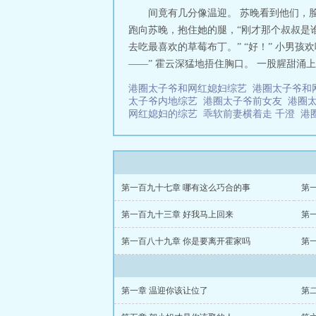
间竟有几分像温迎。 苏晚看到他们，脸
跑向苏晚，抱住她的腿，“刚才那个叔叔是
去吃最喜欢的草莓布丁。” “好！” 小男
——” 霍云深猛地捂住胸口。 一股腥甜涌上
港圈太子爷和网红媳妇综艺
港圈太子爷和
太子爷内地综艺
港圈太子爷前女友
港圈
网红媳妇的综艺
乖软前妻横着走 千澄
港
第一百九十七章 哪有这么巧合的事
第
第一百九十三章 好我马上回来
第
第一百八十九章 你是要离开霍家吗
第
第一章 温迎你该让位了
第