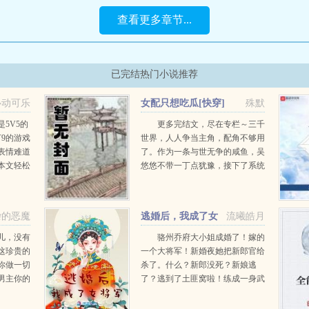
查看更多章节...
已完结热门小说推荐
心动可乐
女配只想吃瓜[快穿]
殊默
5V5的
更多完结文，尽在专栏～三千
9的游戏
世界，人人争当主角，配角不够用
表情难道
了。作为一条与世无争的咸鱼，吴
本文轻松
悠悠不带一丁点犹豫，接下了系统
...
派发给她的女配角色。然后，开启
了快乐的快穿吃瓜之旅。天帝被宙
斯附体，满世界播种，私...
杂的恶魔
逃婚后，我成了女
流曦皓月
将军
儿，没有
骆州乔府大小姐成婚了！嫁的
这珍贵的
一个大将军！新婚夜她把新郎官给
你做一切
杀了。什么？新郎没死？新娘逃
男主你的
了？逃到了土匪窝啦！练成一身武
沦陷，我
艺，弓马剑不在话下！新郎又遇刺
个女主因
了，差点被飞镖给射杀啦！把新郎