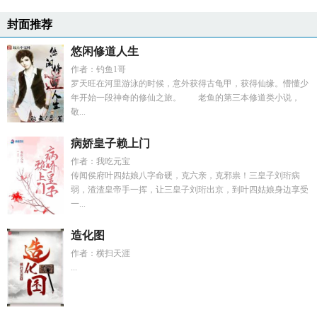
封面推荐
悠闲修道人生
作者：钓鱼1哥
罗天旺在河里游泳的时候，意外获得古龟甲，获得仙缘。懵懂少
年开始一段神奇的修仙之旅。 老鱼的第三本修道类小说，
敬...
病娇皇子赖上门
作者：我吃元宝
传闻侯府叶四姑娘八字命硬，克六亲，克邪祟！三皇子刘珩病
弱，渣渣皇帝手一挥，让三皇子刘珩出京，到叶四姑娘身边享受
一...
造化图
作者：横扫天涯
...