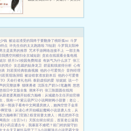
傲慢，又无节操痴迷男主...
多少钱
被迫追渣受的我终于要翻身了桃听孤txt
斗罗
的特点
许先生你的太太跑路啦 70短剧
斗罗我太阳神
男主是直男的推荐
咒术手游网络连接不上
一部主角
前我携空间横扫全京城短剧
贪欢在线观看全集电视
妮尔
骄月1v1校园免费阅读
有妖气为什么凉了
张三
依的简介
女总裁的贴身龙卫
碧蓝航线彼得分析
心有
列表
刘若英经典歌曲视频
他的小可爱简介
音驹经理
刘若英现场演唱
被迫错拿渣攻剧本后
他的小可爱青
TO
天命行者礼包码
泰剧虚拟的爱
珍妮妮
说一个
声的完整故事
猫咪勇者
沈医生产奶1v1笔趣阁
悠悠
悠假日中文版全集
潮来不钓
张三陈圆圆在线阅
从跟老婆离婚开始
权力巅峰：从城建办主任开始
官梯
生，我有一个紫云葫芦
52小说网
财阀小甜妻：老公，
秦第一熊孩子
看奇中文网
通房撩人，她掏空世子金库
令啊
官场：从读心术开始崛起
魔蝎小说
逆袭人生，从
权力巅峰
寒门官路2:权变
前妻太撩人：傅总把持不住
网
燕尔（古言1v1）
天医出狱
出狱后，首富老公逼我
球]
小药店通古今，我暴富不难吧？
前门村的留守妇
太太今天又被扒马甲了
三A小说网
顶点小说
恶霸文学