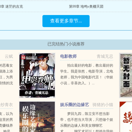
8章 迷茫的吉克
第99章 地鸣v奥棚天团
查看更多章节...
已完结热门小说推荐
云赋
电影教师
青城无忌
的恶毒女
拍出最好的电影，教出最好的
级路上添
学生。我是张然，电影导演，北电
狂，为男
老师，我为中国电影代言！（华娱
剧情的沈
小说，非喜勿入。）...
的妹妹往
被恶毒女
.
轻纱青衣
娱乐圈的边缘艺
骑猪的小猫
术家
友，以为
梦回九四，陈立安不想当影
这里的男
帝，也不想当大导演，只想做个娱
责赚钱养
乐圈的边缘人和美女聊聊艺
gt 她是
术。 聊艺术可以！想抓住我的