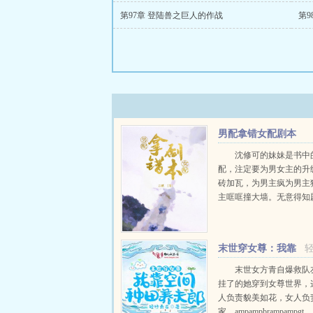
第97章 登陆兽之巨人的作战
第9
男配拿错女配剧本
沈修可的妹妹是书中
配，注定要为男女主的升
砖加瓦，为男主疯为男主
主哐哐撞大墙。无意得知
修可把正在成为恶毒女配
回拉时，一道雷劈下，他
配剧本绑定。此时，原书..
末世穿女尊：我靠
空间种田养夫郎
末世女方青自爆救队
挂了的她穿到女尊世界，
人负责貌美如花，女人负
家。ampampbrampamp