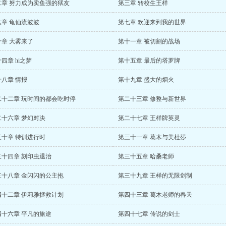
二章 努力成为卖鱼强的狱友
第三章 转校生王样
六章 龟仙流波波
第七章 欢迎来到我的世界
十章 大雾来了
第十一章 被切割的战场
四章 hi之梦
第十五章 最后的塔罗牌
十八章 情报
第十九章 盛大的烟火
二十二章 玩时间的都会吃时停
第二十三章 修整与新世界
二十六章 梦幻对决
第二十七章 王样牌英灵
三十章 特训进行时
第三十一章 葛木与美杜莎
三十四章 刻印虫退治
第三十五章 哈桑老师
三十八章 金闪闪的公主抱
第三十九章 王样的无限剑制
四十二章 伊莉雅拯救计划
第四十三章 葛木老师的春天
四十六章 平凡的旅途
第四十七章 传说的剑士