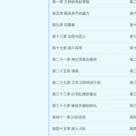
第一章 王样的奇妙冒险
第
第五章 载具杀手的威力
第
第九章 四重奏
第
第十三章 太阳与恋人
第十
第十七章 战斗高塔
第
第二十一章 神父哭晕在厕所
第
第二十五章 调戏
第
第二十九章 卫宫士郎特训计划
第
第三十三章 白毛红瞳的修女
第
第三十七章 愉悦失败的綺礼
第
第四十一章 討价还价
第
第四十五章 路人小队
第