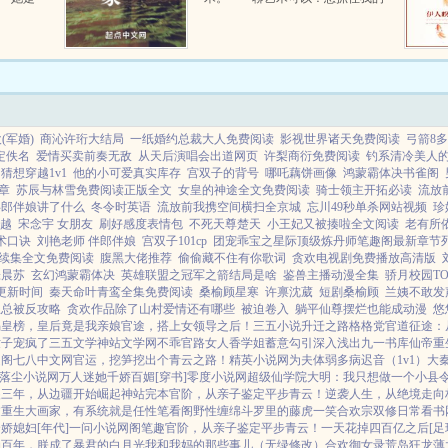
山打猎卖
心绝不可能！ 娱乐圈的美女们
配一个村
在面对记者的采访时，都说出了自
己的心声。 他是我见过最有魅
力的男人。 我想我这辈子可...
(军婚)
商沁许珩大结局
一纸婚约总裁大人免费阅读
影视世界诸天免费阅读
弓箭8
定佚名
爱情买卖前奏无敌
从天后演唱会出道网页
许梨商衍免费阅读
钓系清冷美人
猜想穿越1v1
他的小可爱真实库存
宫双子的背号
哪吒藕饼画像
鸿蒙霸体决书雀阁
7章
苏辰与林雪免费阅读正版全文
女皇的神途全文免费阅读
骑士领主开拓必读
流放
伴郎伴娘讲了什么
冬令时英语
流放前我携空间横扫全京城
忘川49秒单杀网站视频
珍
越
宋念宇 女朋友
刷好感度表情包
不死天尊楚天
小王妃又被揍啦全文阅读
老有所
术口诀
刘艳老师 伴郎伴娘
宫双子101cp
团宠乖宝之星际顶级炼丹师笔趣阁最新章节
续集全文免费阅读
腹黑大佬推荐
偷偷藏不住有你歌词
贪欢电视剧免费播放高清版
张晨苏
玄幻鸿蒙霸体决
英雄联盟之冠军之箭结局是啥
鉴兽主播动漫全集
骄月校园TO
更新时间
秦天命叶青鸾全集免费阅读
桑榆顾星寒
许禀沈葳
短剧桑榆顾
兰姨不敢发
主总被反攻略
贪欢作品除了山村爱情还有哪些
被迫卷入
躺平仙尊摆烂也能成动漫
悠
揭皇榜，皇后竟是我亲娘
官途，搭上女领导之后！
三五小说
升迁之路
格格党
官道征途：
世子宠疯了
三五文学
神站文学网
不乖
官路女人香
学姐
蓄意勾引
深入浅出
九一书库
仙帝重
趣阁
七八中文网
官运，挖笋挖出个青云之路！
精英小说网
为夫体弱多病
迟音（1v1）
大
落尘小说网
万人迷她千娇百媚[穿书]
零度小说网
超级仙学院
大明：我只想做一个小县
傻三年，从边疆开始崛起
神站完本
官阶，从亲子鉴定平步青云！
逆袭人生，从绝境走向
过
重生大画家，有系统就是任性
笔看阁
野性缠绵
斗罗里的藤虎一笑
合欢宗双修日常
看书
娇媳妇[年代]
一问小说网
阁笔趣
官阶，从亲子鉴定平步青云！
一天花掉四百亿之后[足
崩百年，朕成了暴君的白月光
我和我妈的那些事儿（无绿修改）
合欢御女录
荒岛狂龙
薄