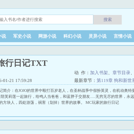
搜索
小说
军史小说
网游小说
科幻小说
灵异小说
言情小说
旅行日记TXT
动 作：
加入书架
、
章节目录
1-21 17:59:28
最新章节：
第119章 狗和新世
记简介：在JOJO的世界中殴打百岁老人，在圣杯战爭中假扮英灵，在机动奥
陪芙莉莲一起旅行，给鸣人当爸爸，和蓝胖子交朋友......无穷无尽的世界，
的方块人，四处游荡，祸害（划掉）世界的故事。 MC玩家的旅行日记