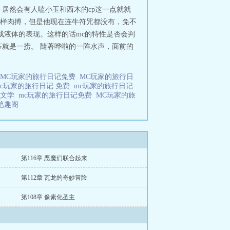
居然会有人嗑小玉和西木的cp这一点就就
王样肉搏，但是他现在连牛符咒都没有，免不
成液体的表现。这样的话mc的特性是否会判
就是一捞。 隨著哗啦的一阵水声，面前的
MC玩家的旅行日记免费
MC玩家的旅行日
mc玩家的旅行日记 免费
mc玩家的旅行日记
好文学
mc玩家的旅行日记免费
MC玩家的旅
记笔趣阁
第116章 恶魔们联合起来
第112章 瓦龙的奇妙冒险
第108章 像素化圣主