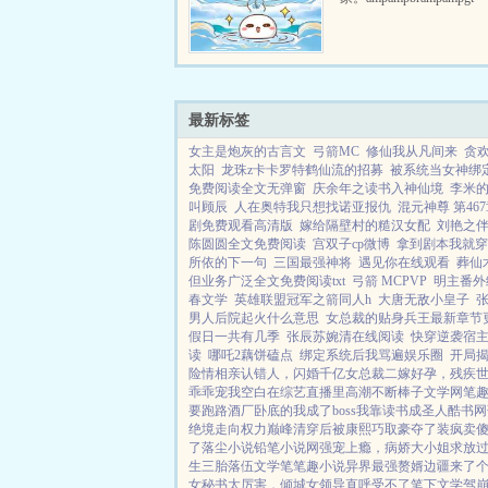
黑户，她搓搓手指跑进大
钱办户籍，结果被坑，官
哥儿做夫郎。ampamp...
最新标签
女主是炮灰的古言文
弓箭MC
修仙我从凡间来
贪欢
太阳
龙珠z卡卡罗特鹤仙流的招募
被系统当女神绑
免费阅读全文无弹窗
庆余年之读书入神仙境
李米的
叫顾辰
人在奥特我只想找诺亚报仇
混元神尊 第46
剧免费观看高清版
嫁给隔壁村的糙汉女配
刘艳之
陈圆圆全文免费阅读
宫双子cp微博
拿到剧本我就穿
所依的下一句
三国最强神将
遇见你在线观看
葬仙
但业务广泛全文免费阅读txt
弓箭 MCPVP
明主番外
春文学
英雄联盟冠军之箭同人h
大唐无敌小皇子
男人后院起火什么意思
女总裁的贴身兵王最新章节
假日一共有几季
张辰苏婉清在线阅读
快穿逆袭宿
读
哪吒2藕饼磕点
绑定系统后我骂遍娱乐圈
开局
险情
相亲认错人，闪婚千亿女总裁
二嫁好孕，残疾
乖乖宠我
空白
在综艺直播里高潮不断
棒子文学网
笔
要跑路
酒厂卧底的我成了boss
我靠读书成圣人
酷书网
绝境走向权力巅峰
清穿后被康熙巧取豪夺了
装疯卖
了
落尘小说
铅笔小说网
强宠上瘾，病娇大小姐求放
生三胎
落伍文学
笔笔趣小说
异界最强赘婿
边疆来了个
女
秘书太厉害，倾城女领导直呼受不了
笔下文学
驾