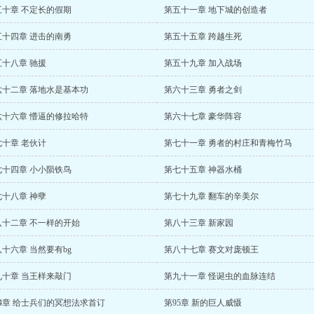
五十章 不定长的假期
第五十一章 地下城的创造者
五十四章 进击的南勇
第五十五章 跨越生死
五十八章 驰援
第五十九章 加入战场
六十二章 落地水是基本功
第六十三章 勇者之剑
六十六章 懵逼的修拉哈特
第六十七章 豪华阵容
七十章 老伙计
第七十一章 勇者的村庄和青梅竹马
七十四章 小小陨铁鸟
第七十五章 神器水桶
七十八章 神孽
第七十九章 翻车的辛美尔
八十二章 不一样的开始
第八十三章 新家园
十六章 当然要有bg
第八十七章 赛文对庞顿王
九十章 当王样来敲门
第九十一章 怪诞虫的血脉连结
94章 给士兵们的冥想法求首订
第95章 新的巨人威慑