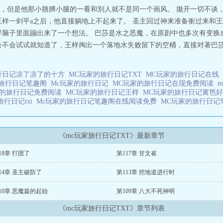
，但是他那小胳膊小腿的一看和別人就不是同一个画风。 拋开一切不谈，
王样一剑平a之后，他直接躺地上不起来了。 圣主回过神来准备衝过来和
样脑子里面蹦出来了一个想法。 巴莎是水之恶魔，在原剧中也多次有变换
会不会试试就知道了，王样掏出一个落地水失败留下的空桶，直接对著巴莎
行日记凉了凉了的十方
MC玩家的旅行日记TXT
MC玩家的旅行日记在线
的旅行日记笔趣阁
Mc玩家的旅行日记
MC玩家的旅行日记在现免费阅读
家的旅行日记免费阅读
MC玩家的旅行日记王样
MC玩家的旅行日记篱笆
旅行日记txt
Mc玩家的旅行日记笔趣阁在线阅读免费
MC玩家的旅行日
《mc玩家旅行日记TXT》最新章节
18章 打团了
第117章 甘文崔
14章 圣主破防了
第113章 挖地道进行时
10章 恶魔篇的起始
第109章 八大不死神明
《mc玩家旅行日记TXT》章节列表