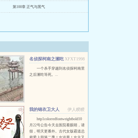
第100章 正气与黑气
名侦探柯南之溷吃
XFXT1998
等死
一个杀手穿越到名侦探柯南里
之后溷吃等死。...
我的锦衣卫大人
伊人睽睽
http1colorredfontweightbold10
月22号公告今天去医院看眼睛，请
假，明天更番外。古代女版霸道总
裁爱上我第二季！女追男！女主又