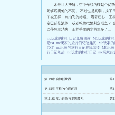
木最让人费解，空中作战的確是个优势
足够说明他的不同。 不过也是真弱，挨了
了被王样一剑拍飞的待遇。 看著巴莎，王
定巴莎是液体，或者乾脆把她判定成鱼？ 
巴莎凭空消失，王样手里的水桶里多了...
mc玩家的旅行日记免费阅读
MC玩家的旅
记txt
mc玩家的旅行日记笔趣阁
Mc玩家
TXT
mc玩家的旅行日记在线阅读
MC玩
行日记笔趣
mc玩家的旅行日记
mc玩家的
第119章 狗和新世界
第1
第115章 王样的心理问题
第1
第111章 魔力造物与复製魔咒
第1