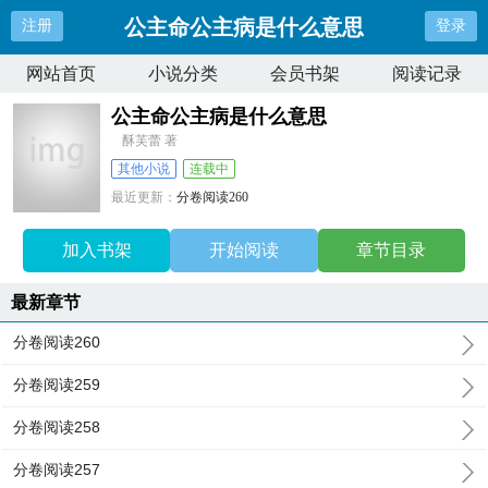
公主命公主病是什么意思
注册
登录
网站首页
小说分类
会员书架
阅读记录
公主命公主病是什么意思
酥芙蕾 著
其他小说
连载中
最近更新：
分卷阅读260
更新时间：
2024-09-24 17:15:40
加入书架
开始阅读
章节目录
最新章节
分卷阅读260
分卷阅读259
分卷阅读258
分卷阅读257