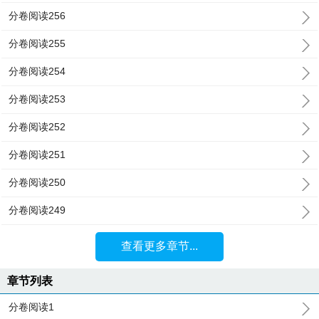
分卷阅读256
分卷阅读255
分卷阅读254
分卷阅读253
分卷阅读252
分卷阅读251
分卷阅读250
分卷阅读249
查看更多章节...
章节列表
分卷阅读1