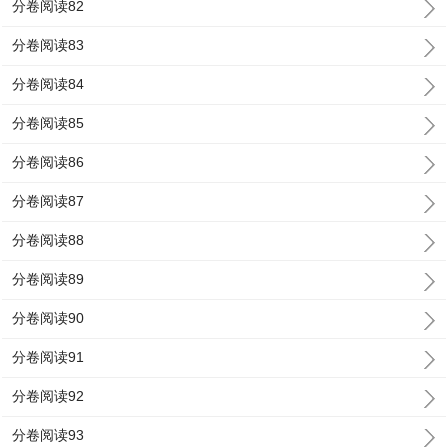
分卷阅读82
分卷阅读83
分卷阅读84
分卷阅读85
分卷阅读86
分卷阅读87
分卷阅读88
分卷阅读89
分卷阅读90
分卷阅读91
分卷阅读92
分卷阅读93