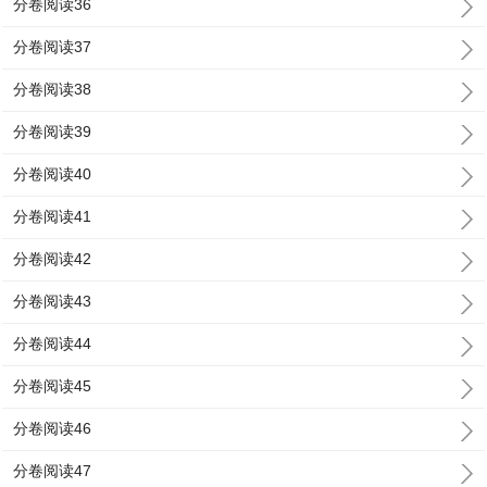
分卷阅读36
分卷阅读37
分卷阅读38
分卷阅读39
分卷阅读40
分卷阅读41
分卷阅读42
分卷阅读43
分卷阅读44
分卷阅读45
分卷阅读46
分卷阅读47