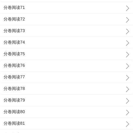
分卷阅读71
分卷阅读72
分卷阅读73
分卷阅读74
分卷阅读75
分卷阅读76
分卷阅读77
分卷阅读78
分卷阅读79
分卷阅读80
分卷阅读81