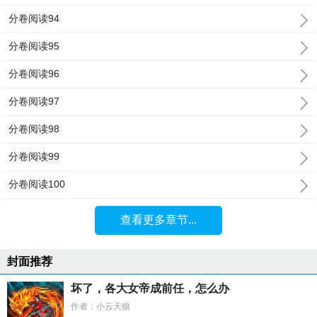
分卷阅读94
分卷阅读95
分卷阅读96
分卷阅读97
分卷阅读98
分卷阅读99
分卷阅读100
查看更多章节...
封面推荐
坏了，各大女帝成前任，怎么办
作者：小云天狼