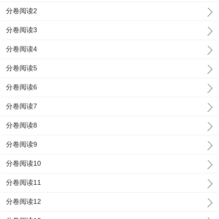
分卷阅读2
分卷阅读3
分卷阅读4
分卷阅读5
分卷阅读6
分卷阅读7
分卷阅读8
分卷阅读9
分卷阅读10
分卷阅读11
分卷阅读12