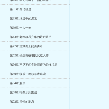
第26章 霍元鸿出手一招秒岳修文
第31章 突飞猛进
第35章 绝境中的爆发
第39章 一人一枪
第43章 老徐极尽升华的最后杀招
第47章 逆潮而上的孤勇者
第52章 接连突破堪比武道大师
第56章 不见不闻觉险而避的恐怖境界
第60章 收获一枪秒杀求追读
第64章 解决
第68章 暗劲水到渠成
第72章 师傅的消息