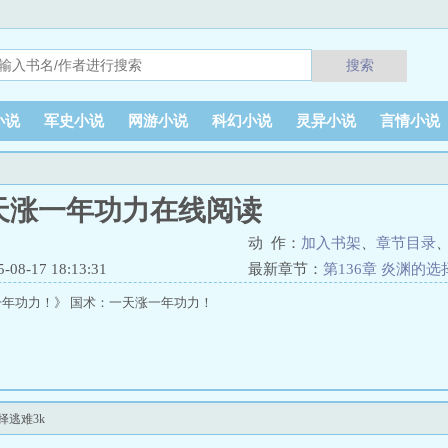
搜索
小说
军史小说
网游小说
科幻小说
灵异小说
言情小说
天涨一年功力在线阅读
动 作：
加入书架
、
章节目录
8-17 18:13:31
最新章节：
第136章 炎渊的选
年功力！》 国术：一天涨一年功力！
择逃难3k