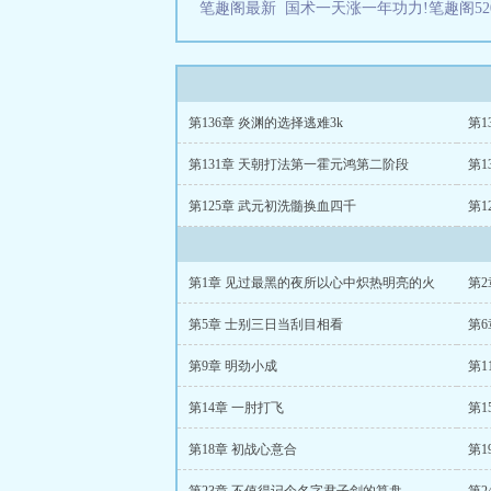
笔趣阁最新
国术一天涨一年功力!笔趣阁52
第136章 炎渊的选择逃难3k
第1
第131章 天朝打法第一霍元鸿第二阶段
第1
第125章 武元初洗髓换血四千
第1
第1章 见过最黑的夜所以心中炽热明亮的火
第
第5章 士别三日当刮目相看
第6
第9章 明劲小成
第
第14章 一肘打飞
第1
第18章 初战心意合
第1