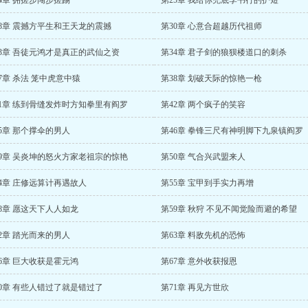
4章 拥搓步闯步搓踢
第25章 我给你兜底李书行的护短
28章 震撼方平生和王天龙的震撼
第30章 心意合超越历代祖师
33章 吾徒元鸿才是真正的武仙之资
第34章 君子剑的狼狈楼道口的刺杀
7章 杀法 笼中虎意中猿
第38章 划破天际的惊艳一枪
41章 练到骨缝发炸时方知拳里有阎罗
第42章 两个疯子的笑容
5章 那个撑伞的男人
第46章 拳锋三尺有神明脚下九泉镇阎罗
49章 吴炎坤的怒火方家老祖宗的惊艳
第50章 气合兴武盟来人
4章 庄修远算计再遇故人
第55章 宝甲到手实力再增
8章 愿这天下人人如龙
第59章 秋狩 不见不闻觉险而避的希望
2章 踏光而来的男人
第63章 料敌先机的恐怖
6章 巨大收获是霍元鸿
第67章 意外收获报恩
70章 有些人错过了就是错过了
第71章 再见方世欣