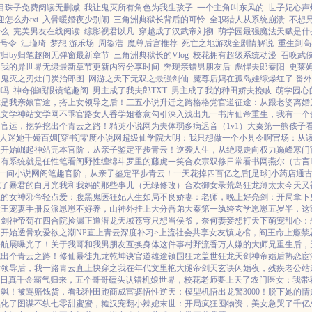
目珠子免费阅读无删减
我让鬼灭所有角色为我生孩子
一个主角叫东风的
世子妃心声
怎么办txt
入骨暖婚夜少别闹
三角洲典狱长背后的可怜
全职猎人从系统崩溃
不想
什么
完美男友在线阅读
综影视君以凡
穿越成了汉武帝刘彻
萌学园最强魔法天赋是什
号令
江瑾琦
梦想 游乐场
周鋆浩
魔尊后宫推荐
死亡之地游戏全剧情解说
重生到高
归by归笔趣阁无弹窗最新章节
三角洲典狱长的Vlog
校花拥有超级系统动漫
召唤武
我的异世界无绿最新章节更新内容分享时间
奔现亲错男朋友后
彪悍夫郎秦阳
史莱
鬼灭之刃灶门炭治郎图
网游之天下无双之最强剑仙
魔尊后妈在孤岛娃综爆红了 番外
神吗
神奇催眠眼镜笔趣阁
男主成了我夫郎TXT
男主成了我的种田娇夫挽岐
萌学园心
竟是我亲娘
官途，搭上女领导之后！
三五小说
升迁之路
格格党
官道征途：从跟老婆离婚
五文学
神站文学网
不乖
官路女人香
学姐
蓄意勾引
深入浅出
九一书库
仙帝重生，我有一个
网
官运，挖笋挖出个青云之路！
精英小说网
为夫体弱多病
迟音（1v1）
大秦第一熊孩子
人迷她千娇百媚[穿书]
零度小说网
超级仙学院
大明：我只想做一个小县令啊
官场：从
疆开始崛起
神站完本
官阶，从亲子鉴定平步青云！
逆袭人生，从绝境走向权力巅峰
寒门
，有系统就是任性
笔看阁
野性缠绵
斗罗里的藤虎一笑
合欢宗双修日常
看书网
燕尔（古言1
一问小说网
阁笔趣
官阶，从亲子鉴定平步青云！
一天花掉四百亿之后[足球]
小药店通
成了暴君的白月光
我和我妈的那些事儿（无绿修改）
合欢御女录
荒岛狂龙
薄太太今天又
上的女神
邪帝轻点爱：腹黑鬼医狂妃
人生如局
不良娇妻：老师，晚上好
亮剑：开局拿下
政王宠妻手册
反派崽崽不好养，山神外挂上大分
吾弟大秦第一纨绔
玄学崽崽五岁半，这
天剑神帝
苟在四合院捡漏
正道潜龙
天域苍穹
只想当侯爷，奈何妻妾想打天下
萌宠甜心：
狗开始
透骨欢
爱欲之潮NP
直上青云
深度补习>
上流社会共享女友
镇龙棺，阎王命
上瘾禁
去航展曝光了！
关于我哥和我男朋友互换身体这件事
村野流香
万人嫌的大师兄重生后，
挖出个青云之路！
修仙暴徒
九龙乾坤诀
官道雄途
镇国狂龙
盖世狂龙
天剑神帝
婚后热恋
宦
女领导后，我一路青云直上
快穿之我在年代文里抱大腿
帝剑天玄诀
闪婚夜，残疾老公站
日
真千金霸气归来，五个哥哥磕头认错
机娘世界，校花老师要上天了
农门医女：我带
又飒！
被骂赔钱货，看我种田跑商成富婆
悟性逆天：模型机悟出龙警3000！
脱下她的情
黑化了
图谋不轨
七零甜蜜蜜，糙汉宠翻小辣媳
末世：开局疯狂囤物资，美女急哭了
千亿