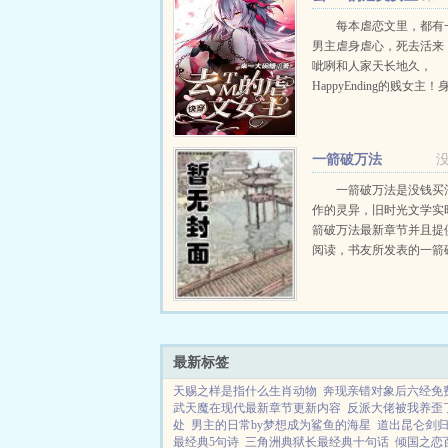
每本虐恋文里，都有
男主虐身虐心，死去活来
呲咧和人家天长地久，
HappyEnding的贱女主
王的久歌怎么忍得了？总
娇妻？分分钟送男主一份
包，顺带赚他一百亿！...
一箭破万法
一箭破万法是没钱买
作的灵异，旧时光文学实
箭破万法最新章节并且提
阅读，书友所发表的一箭
论，并不代表旧时光文学
支持一箭破万法读者的观点。
最新标签
天赐之样是指什么生肖动物
奔现亲错对象后六经免
武天魔在现代最新章节更新内容
反派大佬被我养歪
处
男主的日常by梦想成为鲨鱼的海星
道出昆仑剑
最经典5句诗
三角洲典狱长最经典十句话
倾国之恋