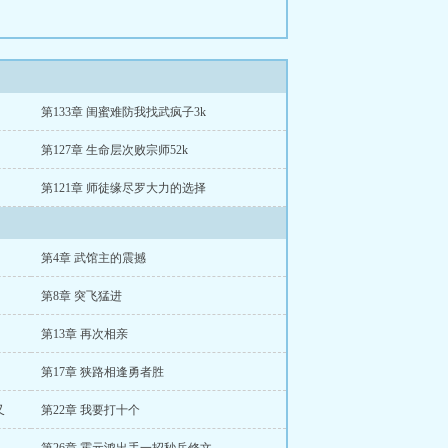
第133章 闺蜜难防我找武疯子3k
第127章 生命层次败宗师52k
第121章 师徒缘尽罗大力的选择
第4章 武馆主的震撼
第8章 突飞猛进
第13章 再次相亲
第17章 狭路相逢勇者胜
又
第22章 我要打十个