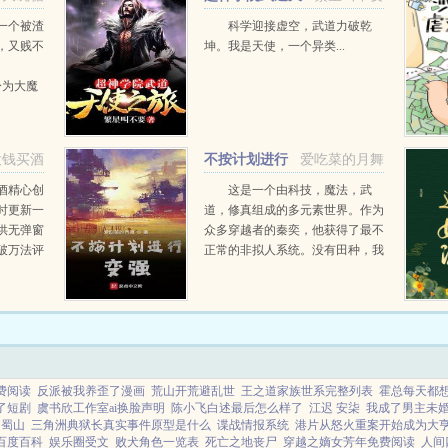
使之旅
一个被渣
科学迎接虚空，武道力破乾
，又贱不
坤。我是天使，一个异类...
！身为大魔
裁的替罪
阉割大礼
没钱买酒
不按计划进行
爱吃菜的月舞
变强
酒精心创
这是一个由科技，魔法，武
时更新一
道，修真组成的多元素世界。作为
供无弹窗
众多穿越者的秦奕，他获得了最不
破万法评
正常的非拟人系统。没有田种，我
赞同或者
就卖东西，先大赚一笔，购买修炼
...
资源，至高境界徐徐图之！哪来那
么好的事情让你按照计划行事，系
统任务下达，三天不突破...
费阅读
反派被我养歪了漫画
荒山开荒避乱世
王之道家族世系完整列表
霍总每天都
了短剧
虞书欣工作室ai换脸声明
陈小飞白述最后怎么样了
江迟 安柒
我成了男主未
归蜀山
三角洲典狱长真实事件原型是什么
谍战情报系统
港片从怒火重案开始成为大
百度百科
娱乐圈受文
败犬角色一览表
死亡之地丧尸
穿越之嫡女芳年免费阅读
人间