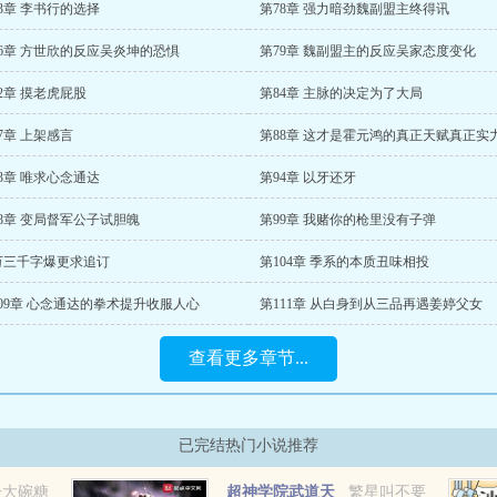
3章 李书行的选择
第78章 强力暗劲魏副盟主终得讯
76章 方世欣的反应吴炎坤的恐惧
第79章 魏副盟主的反应吴家态度变化
2章 摸老虎屁股
第84章 主脉的决定为了大局
7章 上架感言
第88章 这才是霍元鸿的真正天赋真正实
3章 唯求心念通达
第94章 以牙还牙
8章 变局督军公子试胆魄
第99章 我赌你的枪里没有子弹
万三千字爆更求追订
第104章 季系的本质丑味相投
109章 心念通达的拳术提升收服人心
第111章 从白身到从三品再遇姜婷父女
查看更多章节...
已完结热门小说推荐
一大碗糖
超神学院武道天
繁星叫不要