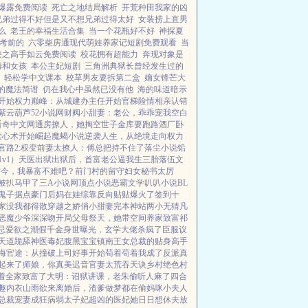
爆露免费阅读
死亡之地结局解析
开荒种田我家的凶
兄弟过得不好但是又不想兄弟过得太好
女装捞上直男
么
老王的幸福生活合集
当一个花瓶好不好
神探夏
考前的
六零柴房通现代萌娃养家记短剧免费观看
当
侠之高手如云免费阅读
校花拥有超能力
奔现对象是
姆和女孩
本公主妃短剧
三角洲典狱长曾经发生过的
轻松学中文课本
校草男友要拆第二盒
嫡女锋芒大
的魔法简谱
仍在我心中虽然已没有他
海的味道暗示
开始
权力巅峰：从城建办主任开始
官梯险情
相亲认错
紫云葫芦
52小说网
财阀小甜妻：老公，乖乖宠我
空白
看奇中文网
通房撩人，她掏空世子金库要跑路
酒厂卧
读心术开始崛起
魔蝎小说
逆袭人生，从绝境走向权力
官路2:权变
前妻太撩人：傅总把持不住了
落尘小说
铅
v1）
天医出狱
出狱后，首富老公逼我生三胎
落伍文
古今，我暴富不难吧？
前门村的留守妇女
秘书太厉
被扒马甲了
三A小说网
顶点小说
恶霸文学
叭叭小说
BL
鬼子据点
豪门后妈在娃综靠反向贴贴爆火了
签到十
家没我都得散
穿越之娇俏小甜妻
完本神站
两小无猜
凡
恶魔少爷深深吻
开局父母祭天，她带空间养家致富
祁
忌
爱欲之潮
假千金身世曝光，玄学大佬杀疯了
臣服
议
天道跪舔
神医毒妃腹黑宝宝
镇南王
女总裁的贴身高手
海官途：从撞破上司好事开始
苟着苟着我成了反派真
起来了
师娘，你真美
迟音
官妻
太荒吞天诀
乡村绝色村
着全家致富了
大明：诏狱讲课，老朱偷听人麻了
四合
趣内衣
山雨欲来
离婚后，渣爹做梦都在偷妈咪
小夫人
总裁宠妻成狂
病弱太子妃超凶的
医妃她日日想休夫
放