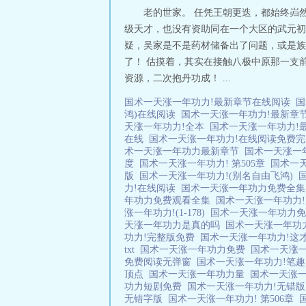
老的世家。 任凭王朝更迭，都始终岿
级天才，也没有资助同在一个大区的武元初
疑，吴家是不是药材储备出了问题，或是族
了！ 估摸着，其实在接触八极中原那一支
资源，二次抱丹功成！ ...
国术一天涨一年功力!最新章节在线阅读
国
鸿)在线阅读
国术一天涨一年功力!最新章
天涨一年功力!全本
国术一天涨一年功力!
在线
国术一天涨一年功力!在线阅读免费
术一天涨一年功力最新章节
国术一天涨一
度
国术一天涨一年功力! 第505章
国术一天
版
国术一天涨一年功力!(别名自由飞鸿)
力!在线阅读
国术一天涨一年功力免费全
年功力免费观看全集
国术一天涨一年功力
涨一年功力!(1-178)
国术一天涨一年功力
天涨一年功力是真的吗
国术一天涨一年功
功力!完整版免费
国术一天涨一年功力!这
txt
国术一天涨一年功力免费
国术一天涨
免费阅读无弹窗
国术一天涨一年功力!笔
顶点
国术一天涨一年功力量
国术一天涨
功力短剧免费
国术一天涨一年功力!无错
无错字版
国术一天涨一年功力! 第506章