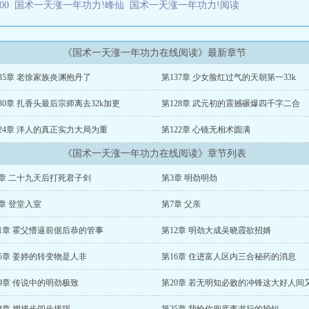
00
国术一天涨一年功力!峰仙
国术一天涨一年功力!阅读
《国术一天涨一年功力在线阅读》最新章节
35章 老徐家族炎渊抱丹了
第137章 少女脸红过气的天朝第一33k
30章 扎香头最后宗师离去32k加更
第128章 武元初的震撼碾爆四千字二合
24章 洋人的真正实力大局为重
第122章 心镜无相术圆满
《国术一天涨一年功力在线阅读》章节列表
2章 二十九天后打死君子剑
第3章 明劲明劲
章 登堂入室
第7章 父亲
11章 霍父懵逼前倨后恭的管事
第12章 明劲大成吴晓霞欲招婿
5章 姜婷的转变物是人非
第16章 住进富人区内三合秘药的消息
9章 传说中的明劲极致
第20章 若无明知必败的冲锋这大好人间