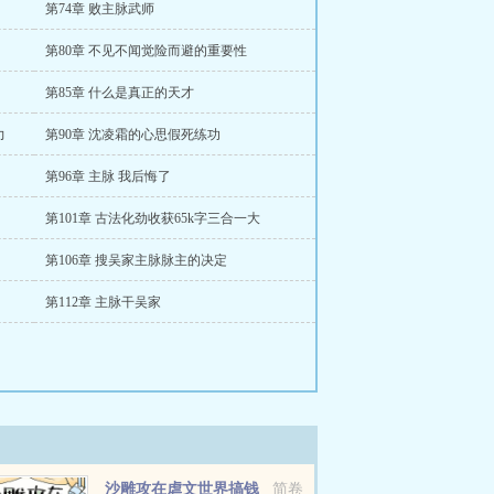
第74章 败主脉武师
第80章 不见不闻觉险而避的重要性
第85章 什么是真正的天才
力
第90章 沈凌霜的心思假死练功
第96章 主脉 我后悔了
第101章 古法化劲收获65k字三合一大
第106章 搜吴家主脉脉主的决定
第112章 主脉干吴家
沙雕攻在虐文世界搞钱
简卷