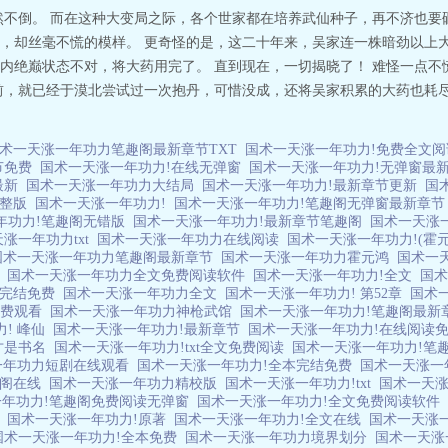
然不倒。 而在这种大变局之际，各个世家都在培养武仙种子，再不济也要
，却丝毫不慌的模样。 更奇怪的是，这二十年来，吴家连一株暗劲以上大
内绝巅状态不对，将大药用完了。 直到现在，一切揭晓了！ 难怪一点不
前，就已经于漠北尝试过一次抱丹，可惜没成，还将吴家积累的大药也耗尽
术一天涨一年功力笔趣阁最新章节TXT
国术一天涨一年功力!免费全文阅读
节免费
国术一天涨一年功力!在线无弹窗
国术一天涨一年功力!无弹窗最
最新
国术一天涨一年功力大结局
国术一天涨一年功力!最新章节更新
国
完整版
国术一天涨一年功力!
国术一天涨一年功力!笔趣阁无弹窗最新章
年功力!笔趣阁无错版
国术一天涨一年功力!最新章节笔趣阁
国术一天涨
涨一年功力txt
国术一天涨一年功力在线阅读
国术一天涨一年功力!(霍
国术一天涨一年功力笔趣阁最新章节
国术一天涨一年功力霍元鸿
国术一天
集
国术一天涨一年功力全文免费阅读软件
国术一天涨一年功力!全文
国术
!完结免费
国术一天涨一年功力全文
国术一天涨一年功力! 第52章
国术
免费观看
国术一天涨一年功力神枪武馆
国术一天涨一年功力!笔趣阁最新
力! 峰仙
国术一天涨一年功力!最新章节
国术一天涨一年功力!在线阅读
才是书名
国术一天涨一年功力!txt全文免费阅读
国术一天涨一年功力!笔
一年功力短剧在线观看
国术一天涨一年功力!全本完结免费
国术一天涨一
趣阁在线
国术一天涨一年功力精校版
国术一天涨一年功力!txt
国术一天
一年功力!笔趣阁免费阅读无弹窗
国术一天涨一年功力!全文免费阅读软件
版
国术一天涨一年功力!原著
国术一天涨一年功力!全文在线
国术一天涨
国术一天涨一年功力!全本免费
国术一天涨一年功力境界划分
国术一天涨