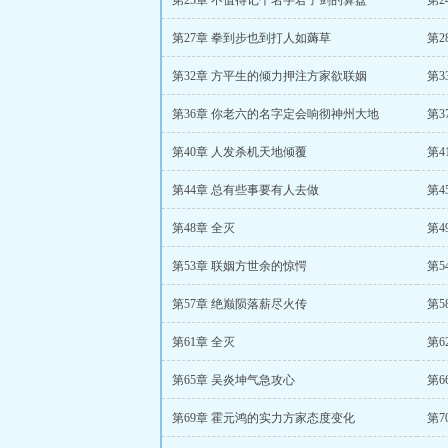
第23章 不值得记个名字君子剑的算盘
第2
第27章 拳到步也到打人如薅草
第
第32章 方平生的倾力押注方家欲联姻
第
第36章 你老六的名字定会响彻神州大地
第3
第40章 人发杀机天地倾覆
第
第44章 总有些事要有人去做
第4
第48章 全灭
第
第53章 联姻方世余的惊愕
第5
第57章 绝巅陨落薪尽火传
第5
第61章 全灭
第6
第65章 吴炎坤气急攻心
第6
第69章 霍元鸿的实力方家态度变化
第