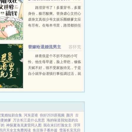
路澄穿书了！多重穿书，多重
身份，极尽酸爽。替身虐心文挖心
虐身文真假少爷文娱乐圈糖爹文应
有尽有。在每本书里，路澄都担任
着不同的角色。替身本替真少爷本
真掌中鸟本鸟。...
替嫁给退婚流男主
苏怀荒
林青痕是个不折不扣的小可
怜。他生母早逝，脸上带疤，修炼
天赋不好，很不受家族待见，于是
自小就学会谨慎行事低调过活，就
算突然绑定一个炼药系统，也没敢
出什么风头，就想老老实实种菜炼
药养活自己。直到一桩天雷狗血替
嫁情节落...
想复婚短剧合集
河东是谁
你好2020原视频
颜月
古
婚妻她爹
万古长江是什么意思
海的味道我知道的出
亨的
神探夏洛克麦雷同人图
我在末曰打脸女主
浮萍
四月天全文免费阅读
鱼目珠子番外篇
雪落长安无归