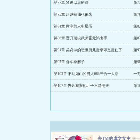
第77章 紧迫以后的路
第7
第75章 超越拳仙张伯来
第
第81章 撑伞的人申屠辰
第8
第86章 晋升顶尖武师霍元鸿出手
第8
第91章 吴炎坤的恐惧男儿握拳即是握住了
第9
第97章 督军季麻子
第9
第103章 不动如山的男人68k三合一大章
一
第107章 告诉我爹他儿子不是懦夫
第
去TM的虐文女主
来