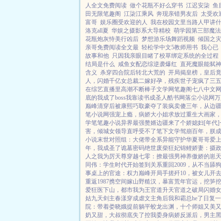
人全文免费阅读
做个花瓶不好么穿书
江迟安柒
鱼
田无限笔趣阁
江柒江乘风
奔现亲错男友后
太受欢迎
富哥
娱乐圈受欢迎的人
我在校园文里当路人甲讲
洛克all夏
华娱之摄影系大导精校
萌学园第三部魔法
花瓶炮灰恃美行凶后
梦想游乐场舞蹈视频
倾国之灾
亲哥免费阅读全文最
轻松学中文5教师用书
我心已
故事和他
只因我亲眼目睹了校草绑定系统的全过程
结局是什么
咸鱼女配恋综逆袭爆红
直死魔眼能弑
含义
杀穿四合院后转北大荒的
开局揭皇榜，皇后
人，闪婚千亿女总裁
二嫁好孕，残疾世子宠疯了
三
在综艺直播里高潮不断
棒子文学网
笔趣阁
七八中文
底的我成了boss
我靠读书成圣人
酷书网
落尘小说网
万
巅峰
清穿后被康熙巧取豪夺了
装疯卖傻三年，从边
笔小说网
强宠上瘾，病娇大小姐求放过
重生大画家
学
笔笔趣小说
异界最强赘婿
边疆来了个娇媳妇[年代]
害，倾城女领导直呼受不了
笔下文学
驾崩百年，朕
小说
末世对照组：大佬带全系异能守护华夏
哥哥爱
年，我成圣了
诡墓密码
绝世废柴狂妃
锦鲤娇妻：摄
人之我为厉天尊
穿越七零：撩最强男神养傲娇的崽
同伟：学生时代开始签到关系
重回2009，从不当舔
事桌上的
官途：权力巅峰
开局手搓歼10，被女儿开
重返1987
携空间嫁山野糙汉，暴富荒年
官运，挖笋
爱
狂医下山，都市我为王
官道升天
官道之破局
闪婚
姑
九天剑主
春漾
穿成虐文主角后我和霸总he了
日复一
院：带着娄晓娥提前躺平
蛟龙出渊，十个师姐又美
奶又甜，大叔彻底失了控
我委身病娇反派后，男主