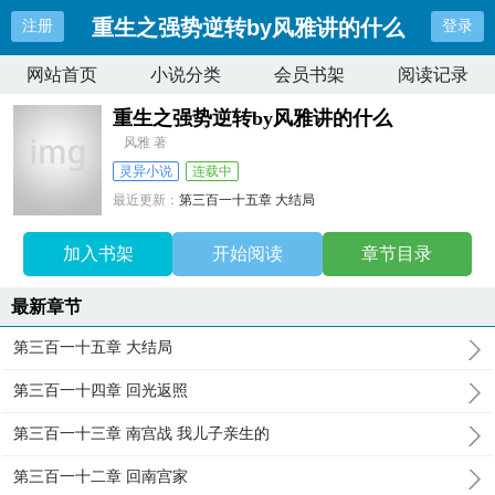
重生之强势逆转by风雅讲的什么
注册
登录
网站首页
小说分类
会员书架
阅读记录
重生之强势逆转by风雅讲的什么
风雅 著
灵异小说
连载中
最近更新：
第三百一十五章 大结局
更新时间：
2026-06-03 21:00:00
加入书架
开始阅读
章节目录
最新章节
第三百一十五章 大结局
第三百一十四章 回光返照
第三百一十三章 南宫战 我儿子亲生的
第三百一十二章 回南宫家