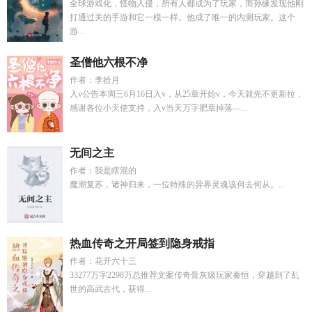
全球游戏化，怪物入侵，所有人都成为了玩家，而孙缘发现他刚
打通过关的手游和它一模一样。他成了唯一的内测玩家。这个
游...
圣僧他六根不净
作者：李拾月
入v公告本周三6月16日入v，从25章开始v，今天就先不更新拉，
感谢各位小天使支持，入v当天万字肥章掉落—...
无间之主
作者：我是瞎混的
魔潮复苏，诸神归来，一位特殊的异界灵魂该何去何从。...
热血传奇之开局签到隐身戒指
作者：花开六十三
33277万字2298万总推荐文案传奇骨灰级玩家秦恒，穿越到了乱
世的高武古代，获得...