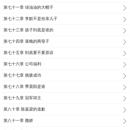
第七十一章 绿油油的大帽子
第七十二章 李默不是你亲儿子
第七十三章 孩子到底是谁的
第七十四章 落魄的两母子
第七十五章 到底要不要原谅
第七十六章 公司福利
第七十七章 挑拨成功
第七十八章 季晨阳是谁
第七十九章 冠军得主
第八十章 陈嘉梁的道歉
第八十一章 撒娇