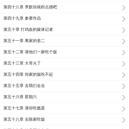
第四十八章 李默你就积点德吧
第四十九章 参赛作品
第五十章 打鸡血的媒体记者
第五十一章 离家的老二
第五十二章 请他们一家吃个饭
第五十三章 大哥火了
第五十四章 你家的饭吃不起
第五十五章 去我们会去
第五十六章 星期六
第五十七章 请你吃蠢蛋
第五十八章 去陈家吃饭