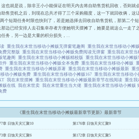
 这也就是说，除非王小小能保证在明天内去将自助售货机回收，否则就
自助售货机之后，到现在总共才得了三个采购额度，这一下就回收俩，这让
两个短期任务时限也快到了，若是她选择去回收自助售货机，那第二个短
长那边已经安排人去召集幸存者方便她明天摆摊了，她要是就这么一走了
任务，另一边是大量的积分损失，...
阅读
重生我在末世当移动小摊贩无弹窗笔趣阁
重生我在末世当移动小摊贩
读免费完整版
重生我在末世当移动小摊贩免费阅读无弹窗
重生我在末世当
贩笔趣阁
重生我在末世当移动小摊贩精校版
重生我在末世当移动小摊
读软件
重生我在末世当移动小摊贩全本免费
重生我在末世当移动小摊贩
免费
重生我在末世当移动小摊贩原著
重生我在末世当移动小摊贩最新
重
当移动小摊贩免费
重生我在末世当移动小摊贩167
重生我在末世当移动
XT
我在末世摆摊
重生我在末世当移动小摊贩最新章节在线阅读
重生我
摊贩在线
我在末世卖
我在末世重生当大佬
重生我在末世当移动小摊贩
版免费
《重生我在末世当移动小摊贩最新章节更新》最新章节
77章 日蚀天灾汇聚10
第176章 日蚀天灾汇聚9
73章 日蚀天灾汇聚6
第172章 日蚀天灾汇聚5