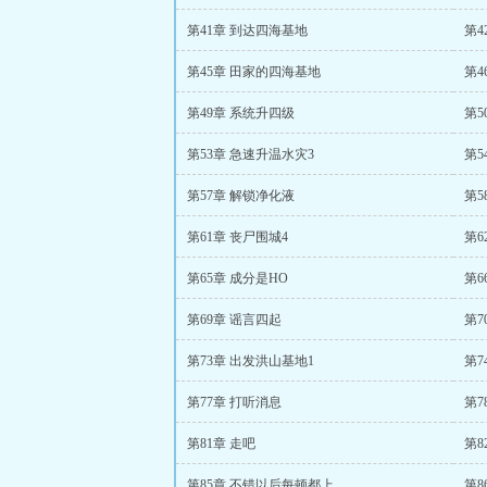
第41章 到达四海基地
第4
第45章 田家的四海基地
第
第49章 系统升四级
第5
第53章 急速升温水灾3
第5
第57章 解锁净化液
第5
第61章 丧尸围城4
第6
第65章 成分是HO
第6
第69章 谣言四起
第7
第73章 出发洪山基地1
第7
第77章 打听消息
第
第81章 走吧
第8
第85章 不错以后每顿都上
第8