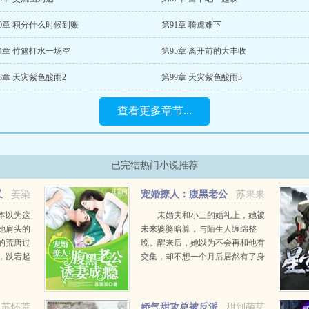
0章 积分什么时候到账
第91章 骑虎难下
4章 竹篮打水一场空
第95章 离开前的大丰收
8章 天灾紫色酸雨2
第99章 天灾紫色酸雨3
查看更多章节...
已完结热门小说推荐
又
姜染
宠婚撩人：腹黑老公
苏果果
诱妻成瘾
本以为这
未婚夫和小三的婚礼上，她被
她肩头的
未来婆婆暗算，与陌生人缠绵整
的荒唐过
晚。醒来后，她以为不会再和他有
，跌宕起
交集，却不想一个月后居然有了身
协议到期
孕！忍痛准备舍弃宝宝，那个男人
？温悦我
却堵在了门...
。厉南谨
苏怀荒
娇气甜攻总被反派
甜到萌芽