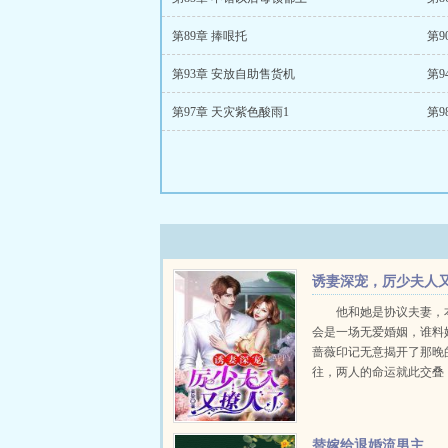
第89章 捧哏托
第9
第93章 安放自助售货机
第9
第97章 天灾紫色酸雨1
第9
诱妻深宠，厉少夫人
撩人了
他和她是协议夫妻，
会是一场无爱婚姻，谁料
蔷薇印记无意揭开了那晚
往，两人的命运就此交叠
伏的感情经历诸多风波，
那天，两人又该何去何从
从未做过任何背叛你的事
替嫁给退婚流男主