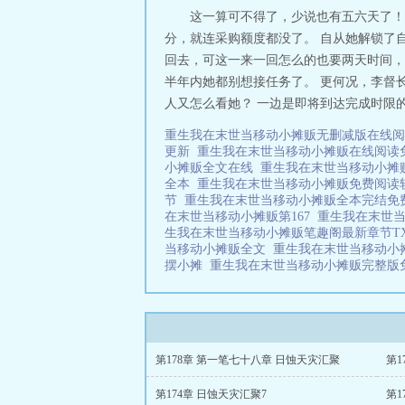
这一算可不得了，少说也有五六天了！
分，就连采购额度都没了。 自从她解锁了
回去，可这一来一回怎么的也要两天时间，
半年内她都别想接任务了。 更何况，李督
人又怎么看她？ 一边是即将到达完成时限的
重生我在末世当移动小摊贩无删减版在线
更新
重生我在末世当移动小摊贩在线阅
小摊贩全文在线
重生我在末世当移动小摊
全本
重生我在末世当移动小摊贩免费阅
节
重生我在末世当移动小摊贩全本完结
在末世当移动小摊贩第167
重生我在末世
生我在末世当移动小摊贩笔趣阁最新章节T
当移动小摊贩全文
重生我在末世当移动小
摆小摊
重生我在末世当移动小摊贩完整
第178章 第一笔七十八章 日蚀天灾汇聚
第1
第174章 日蚀天灾汇聚7
第1