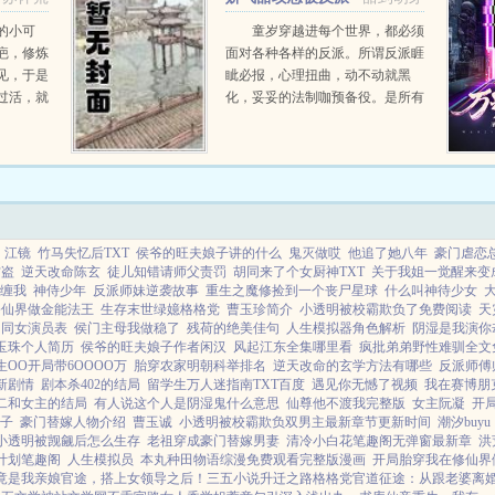
盯上[快穿]
的小可
童岁穿越进每个世界，都必须
疤，修炼
面对各种各样的反派。所谓反派睚
见，于是
眦必报，心理扭曲，动不动就黑
过活，就
化，妥妥的法制咖预备役。是所有
，也没敢
攻略者避而远之的存在。可被人人
实种菜炼
忌惮的反派，却将所有的温柔爱
雷狗血替
意，统统给了童岁。世界一虫族...
 江镜
竹马失忆后TXT
侯爷的旺夫娘子讲的什么
鬼灭做哎
他追了她八年
豪门虐恋
防盗
逆天改命陈玄
徒儿知错请师父责罚
胡同来了个女厨神TXT
关于我姐一觉醒来变
缠我
神侍少年
反派师妹逆袭故事
重生之魔修捡到一个丧尸星球
什么叫神待少女
修仙界做金能法王
生存末世绿嬑格格党
曹玉珍简介
小透明被校霸欺负了免费阅读
天
胡同女演员表
侯门主母我做稳了
残荷的绝美佳句
人生模拟器角色解析
阴湿是我演你
玉珠个人简历
侯爷的旺夫娘子作者闲汉
风起江东全集哪里看
疯批弟弟野性难驯全文
生OO开局带6OOOO万
胎穿农家明朝科举排名
逆天改命的玄学方法有哪些
反派师傅
新剧情
剧本杀402的结局
留学生万人迷指南TXT百度
遇见你无憾了视频
我在赛博朋
二和女主的结局
有人说这个人是阴湿鬼什么意思
仙尊他不渡我完整版
女主阮凝
开
子
豪门替嫁人物介绍
曹玉诚
小透明被校霸欺负双男主最新章节更新时间
潮汐buyu
小透明被觊觎后怎么生存
老祖穿成豪门替嫁男妻
清冷小白花笔趣阁无弹窗最新章
洪
计划笔趣阁
人生模拟员
本丸种田物语综漫免费观看完整版漫画
开局胎穿我在修仙界
竟是我亲娘
官途，搭上女领导之后！
三五小说
升迁之路
格格党
官道征途：从跟老婆离