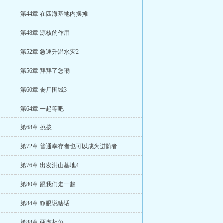
第44章 在四海基地内摆摊
第48章 源核的作用
第52章 急速升温水灾2
第56章 拜拜了您嘞
第60章 丧尸围城3
第64章 一起等吧
第68章 挑拨
第72章 普通幸存者也可以成为进阶者
第76章 出发洪山基地4
第80章 跟我们走一趟
第84章 睁眼说瞎话
第88章 两虎相争