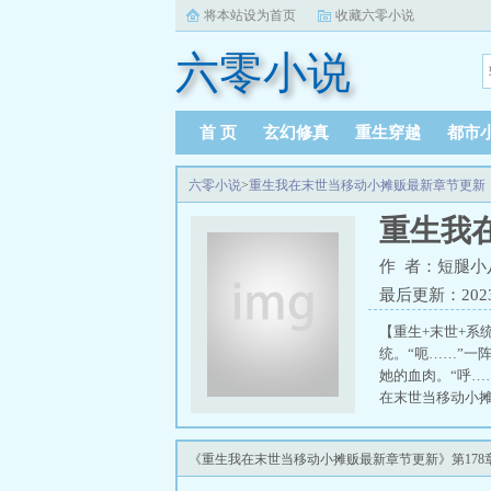
将本站设为首页
收藏六零小说
六零小说
首 页
玄幻修真
重生穿越
都市
六零小说
>
重生我在末世当移动小摊贩最新章节更新
重生我
作 者：短腿小
最后更新：2023-1
【重生+末世+系
统。“呃……”
她的血肉。“呼…
在末世当移动小摊
《重生我在末世当移动小摊贩最新章节更新》第178