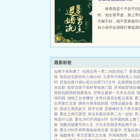
就算你...
林青痕是个不折不扣
怜。他生母早逝，脸上带
天赋不好，很不受家族待
自小就学会谨慎行事低调
算突然绑定一个炼药系统
出什么风头，就想老老实
药养活自己。直到一桩天
嫁情节落...
最新标签
仙尊不肯和离了
结局后男一男二内部消化了
曹承团
南
我卖凶宅那些年人物介绍
九零年代乖软美人无
吗
厉鬼自救计画by尼古拉斯TXT文件
反派师妹总想
光短剧
胎穿农家子靠科举改换门庭
开局胎穿我在
我抢别跟我抢我要鱼头
空降总裁第一天开会后续
得到我
崩铁乙女有哪些
末世白莲花女配云落落
曹
女养家忙百度
拥有分身系统的我
空降总裁全集
重
的
西游之黑风妖王
留学生婧
恶毒雌性五个兽夫最
颖
重生之师兄莫慌
有没有最后和男二在一起的
男
悔是什么歌
重生2005开局做APP
在学霸的路上撒丫
家
觉醒后她重写80人生
天灾未世囤货养娃两不误
剧
重生1960开局带着妹妹闹分家
阮凝华
厉鬼自救
身
福建将军
师兄受重生文合集
开局揭皇榜，皇后