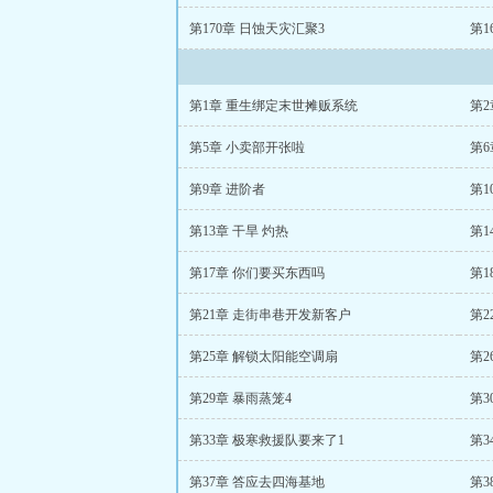
第170章 日蚀天灾汇聚3
第1
第1章 重生绑定末世摊贩系统
第2
第5章 小卖部开张啦
第6
第9章 进阶者
第1
第13章 干旱 灼热
第1
第17章 你们要买东西吗
第1
第21章 走街串巷开发新客户
第2
第25章 解锁太阳能空调扇
第2
第29章 暴雨蒸笼4
第3
第33章 极寒救援队要来了1
第3
第37章 答应去四海基地
第3