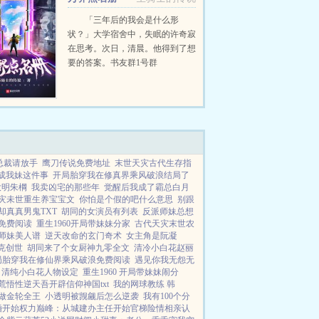
射的星空里航行是很考验技术...
「三年后的我会是什么形
状？」大学宿舍中，失眠的许奇寂
在思考。次日，清晨。他得到了想
要的答案。书友群1号群
1121579815（普群）2号群
1139981904（普群）...
总裁请放手
鹰刀传说免费地址
末世天灾古代生存指
成我妹这件事
开局胎穿我在修真界乘风破浪结局了
大明朱棡
我卖凶宅的那些年
觉醒后我成了霸总白月
灾未世重生养宝宝文
你怕是个假的吧什么意思
别跟
却真真男鬼TXT
胡同的女演员有列表
反派师妹总想
免费阅读
重生1960开局带妹妹分家
古代天灾末世农
师妹美人谱
逆天改命的玄门奇术
女主角是阮凝
克创世
胡同来了个女厨神九零全文
清冷小白花赵丽
局胎穿我在修仙界乘风破浪免费阅读
遇见你我无怨无
清纯小白花人物设定
重生1960 开局带妹妹闹分
荒悟性逆天吾开辟信仰神国txt
我的网球教练 韩
做金轮全王
小透明被觊觎后怎么逆袭
我有100个分
婚开始
权力巅峰：从城建办主任开始
官梯险情
相亲认