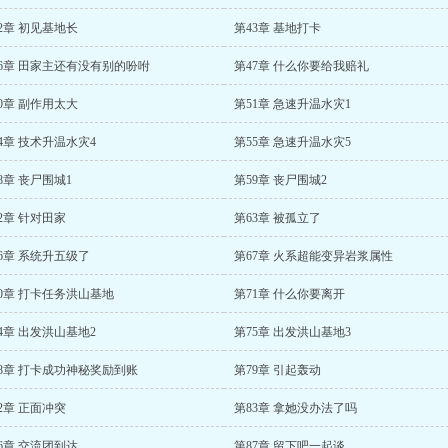
2章 初见基地长
第43章 基地打卡
46章 田家主还有没有别的吩咐
第47章 什么你要给我赔礼
0章 副作用太大
第51章 急速升温水灾1
4章 技术升温水灾4
第55章 急速升温水灾5
8章 丧尸围城1
第59章 丧尸围城2
2章 针对田家
第63章 被孤立了
6章 系统升五级了
第67章 火系超能变异岩浆属性
0章 打卡任务洪山基地
第71章 什么你要离开
4章 出发洪山基地2
第75章 出发洪山基地3
78章 打卡成功神秘奖励到账
第79章 引起轰动
2章 正面冲突
第83章 拿她没办法了吗
6章 交流团到达
第87章 留下吧一起谈