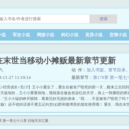
搜索
小说
军史小说
网游小说
科幻小说
灵异小说
言情小说
在末世当移动小摊贩最新章节更新
八
动 作：
加入书架
、
章节目录
1-27 11:19:14
最新章节：
第178章 第一笔
统+经营成长+无CP】王小小重生了，重生在被丧尸咬死的那一天，醒来之后回
一阵天旋地转，王小小重重倒地，视线落在被血色染红的天空，身上一阵撕咬的疼
…”王小小猛的睁开眼睛，看着完好无损的身体，“我……不是被丧尸咬死了吗
贩》还不错的话请不要忘记向您QQ群和微博里的朋友推荐哦！ 重生：我在末
章 第一笔七十八章 日蚀天灾汇聚