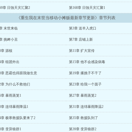
69章 日蚀天灾汇聚2
第168章 日蚀天灾汇聚1
《重生我在末世当移动小摊贩最新章节更新》章节列表
章 末世来临
第3章 送羊入虎口
章 挑衅小丑
第7章 店铺上新
0章 源核
第11章 扩大宣传
4章 组团外出
第15章 他不会感染病毒
8章 恶霸也得跟我做生意
第19章 撂挑子不干了
2章 为什么不救他们
第23章 给我一个面子
6章 暴雨蒸笼1
第27章 暴雨蒸笼2
0章 连绵暴雨降温1
第31章 连绵暴雨降温2
4章 极寒救援队要来了2
第35章 救援队到了
8章 变异狼群1
第39章 变异狼群2