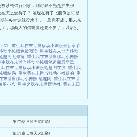
会被系统强行回收，到时候不光是损失积
她怎么受得了？ 她现在有了飞艇倒是可是
期任务肯定就没戏了，一旦完不成，那未来
之了，那商人的信誉度还要不要了，以后别
TXT
重生我在末世当移动小摊贩最新章节
移动小摊贩免费阅读
重生我在末世当移动
贩笔趣阁无弹窗
重生我在末世当移动小摊贩
重生我在末世当移动小摊贩笔趣阁最新章
生我在末世当移动小摊贩笔趣阁在线
重生我
小摊贩结局
重生我在末世当移动小摊贩的
重
在末世当移动小摊贩 笔趣阁
重生我在末世
 短腿小八
重生之我在末世摆地摊
我在末日
第175章 日蚀天灾汇聚8
第171章 日蚀天灾汇聚4