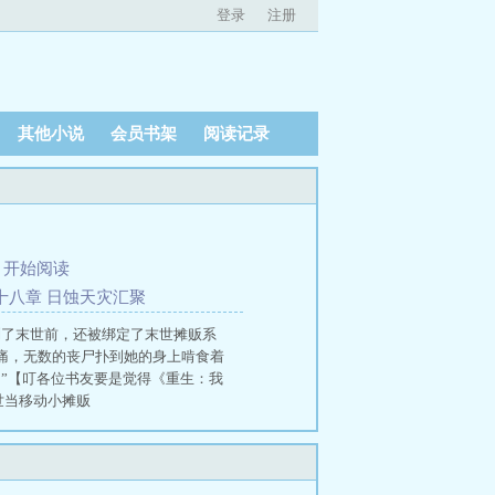
登录
注册
其他小说
会员书架
阅读记录
、
开始阅读
七十八章 日蚀天灾汇聚
到了末世前，还被绑定了末世摊贩系
痛，无数的丧尸扑到她的身上啃食着
？”【叮各位书友要是觉得《重生：我
世当移动小摊贩