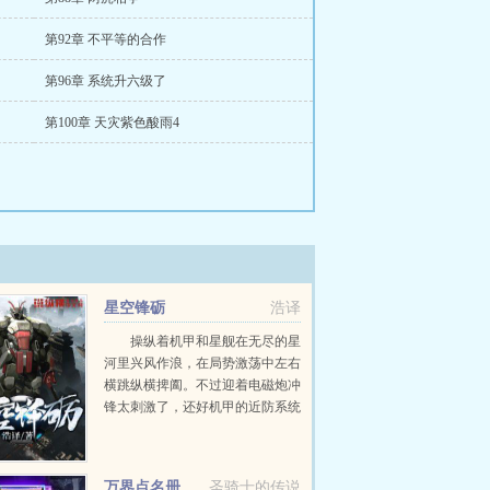
第92章 不平等的合作
第96章 系统升六级了
第100章 天灾紫色酸雨4
星空锋砺
浩译
操纵着机甲和星舰在无尽的星
河里兴风作浪，在局势激荡中左右
横跳纵横捭阖。不过迎着电磁炮冲
锋太刺激了，还好机甲的近防系统
给力。星舰会战也很危险，好消息
是星舰的护盾和装甲都很厚，容错
率高，生还几率大。在明枪暗箭四
万界点名册
圣骑士的传说