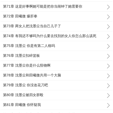
第71章 这是好事啊她可能是把你当闹钟了她需要你
第72章 田曦微 爆肝拳
第73章 两女人把沈墨尘当自己儿子了
第74章 有我还不够吗为什么要去找別的女人你怎么那么该死
第75章 沈墨尘 你是有第二人格吗
第76章 沈墨尘扣碎篮板
第77章 沈墨尘你是什么怪物啊
第78章 沈墨尘和田曦微共用一个大脑
第79章 沈墨尘 你没改花刀吧
第80章 沈墨尘被四女群殴
第81章 田曦微 你怀疑我