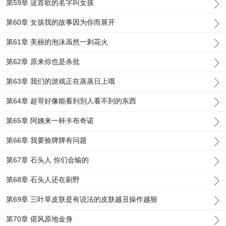
第59章 这首歌的名字叫女孩
第60章 女孩我的故事因为你而展开
第61章 美丽的泡沫虽然一剎花火
第62章 原来你也是杀批
第63章 我们的游戏正在蒸蒸日上哦
第64章 超哥好像能看到別人看不到的东西
第65章 阿姨来一杯卡布奇诺
第66章 我要验牌牌有问题
第67章 石头人 你们会输的
第68章 石头人还在刷野
第69章 三叶草皮肤是有说法的皮肤越丑操作越狠
第70章 偌风原地金身