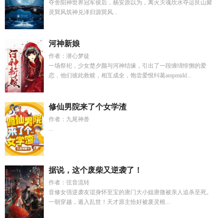
夺舍阳神世界冠军侯后，杨安原以为，离火灭魂坎水夺运艮山聚
灵巽风筑神兑泽归源巽风...
河神新娘
作者：潜心梦徒
一场祭祀，少女楚夕颜与河神结缘，引出了一段缠绵悱恻的爱
恋，他们彼此救赎，相互成全，饱尝爱恨纠葛ampmidd...
修仙男院来了个女学渣
作者：九尾神兽
...
据说，这个废柴又逆袭了！
作者：弦音流转
音修女强逆袭友谊身怀至宝的唐门大小姐唐微被亲人追杀至死。
一朝穿越，遁入乱世！天才原主恰好被废灵根...