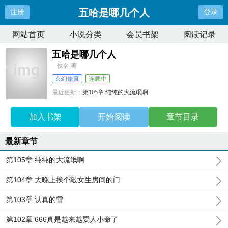
五哈是哪几个人
注册
登录
网站首页
小说分类
会员书架
阅读记录
五哈是哪几个人
佚名 著
玄幻修真
连载中
最近更新：
第105章 纯纯的大流氓啊
更新时间：
2026-05-18 03:07:56
加入书架
开始阅读
章节目录
最新章节
第105章 纯纯的大流氓啊
第104章 大晚上挨个敲女生房间的门
第103章 认真的雪
第102章 666真是越来越要人小命了