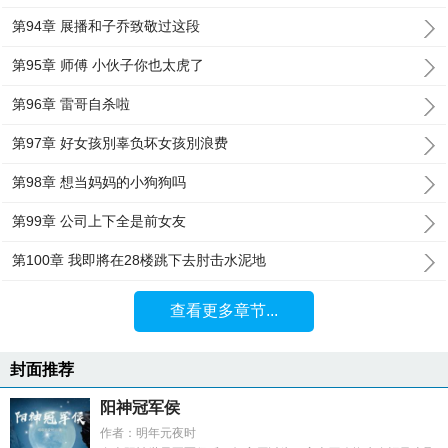
第94章 展播和子乔致敬过这段
第95章 师傅 小伙子你也太虎了
第96章 雷哥自杀啦
第97章 好女孩別辜负坏女孩別浪费
第98章 想当妈妈的小狗狗吗
第99章 公司上下全是前女友
第100章 我即將在28楼跳下去肘击水泥地
查看更多章节...
封面推荐
阳神冠军侯
作者：明年元夜时