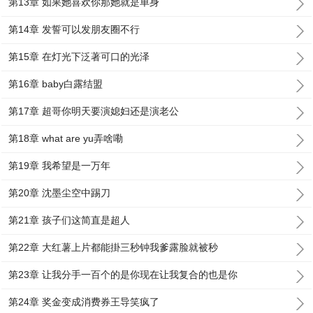
第13章 如果她喜欢你那她就是单身
第14章 发誓可以发朋友圈不行
第15章 在灯光下泛著可口的光泽
第16章 baby白露结盟
第17章 超哥你明天要演媳妇还是演老公
第18章 what are yu弄啥嘞
第19章 我希望是一万年
第20章 沈墨尘空中踢刀
第21章 孩子们这简直是超人
第22章 大红薯上片都能掛三秒钟我爹露脸就被秒
第23章 让我分手一百个的是你现在让我复合的也是你
第24章 奖金变成消费券王导笑疯了