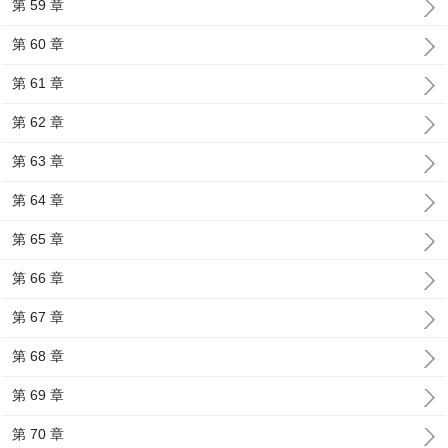
第 59 章
第 60 章
第 61 章
第 62 章
第 63 章
第 64 章
第 65 章
第 66 章
第 67 章
第 68 章
第 69 章
第 70 章