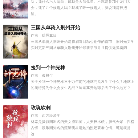
呔，凭什么污人清白，说我是天煞孤星。不就是参加个龙门大
会，死了几个候选人吗？我成了唯一候选人，就说我是扫把
星。...
三国从单骑入荆州开始
作者：臊眉耷目
三国从单骑入荆州开始是臊眉耷目精心创作的都市，旧时光文学
实时更新三国从单骑入荆州开始最新章节并且提供无弹窗阅...
捡到一个神光棒
作者：孤枫尘
关于捡到一个神光棒三千万年前的地球究竟发生了什么？地球上
的奥特曼为什么会发生内战？迪迦离开地球后去了什么地方？...
玫瑰软刺
作者：西方经济学
林素是摄影圈出名的美女摄影师，人美技术硬，脾气火爆，性格
古怪，娱乐圈知名的流量明星请她拍照还要看心情。可是就是
这...