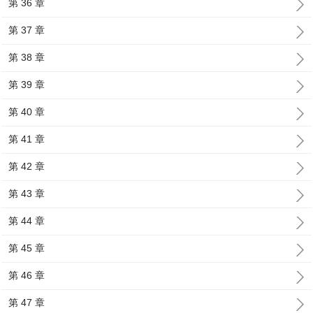
第 36 章
第 37 章
第 38 章
第 39 章
第 40 章
第 41 章
第 42 章
第 43 章
第 44 章
第 45 章
第 46 章
第 47 章