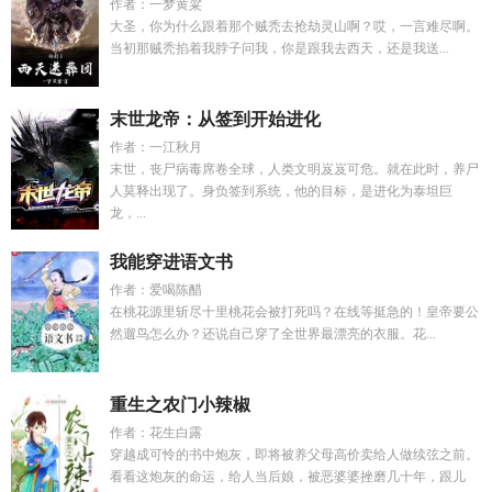
作者：一梦黄粱
大圣，你为什么跟着那个贼秃去抢劫灵山啊？哎，一言难尽啊。
当初那贼秃掐着我脖子问我，你是跟我去西天，还是我送...
末世龙帝：从签到开始进化
作者：一江秋月
末世，丧尸病毒席卷全球，人类文明岌岌可危。就在此时，养尸
人莫释出现了。身负签到系统，他的目标，是进化为泰坦巨
龙，...
我能穿进语文书
作者：爱喝陈醋
在桃花源里斩尽十里桃花会被打死吗？在线等挺急的！皇帝要公
然遛鸟怎么办？还说自己穿了全世界最漂亮的衣服。花...
重生之农门小辣椒
作者：花生白露
穿越成可怜的书中炮灰，即将被养父母高价卖给人做续弦之前。
看看这炮灰的命运，给人当后娘，被恶婆婆挫磨几十年，跟儿