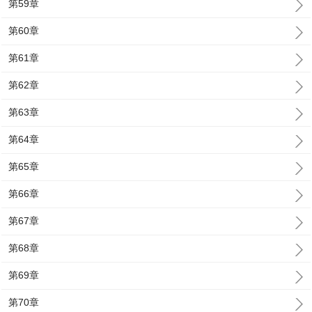
第59章
第60章
第61章
第62章
第63章
第64章
第65章
第66章
第67章
第68章
第69章
第70章