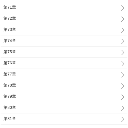
第71章
第72章
第73章
第74章
第75章
第76章
第77章
第78章
第79章
第80章
第81章