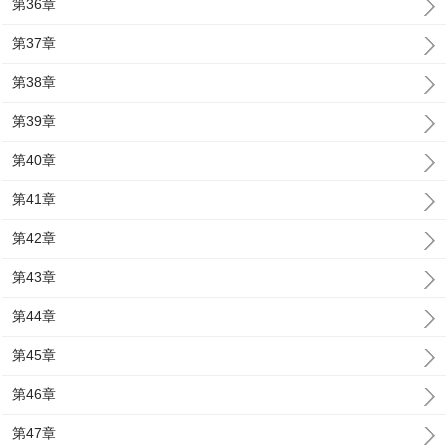
第36章
第37章
第38章
第39章
第40章
第41章
第42章
第43章
第44章
第45章
第46章
第47章