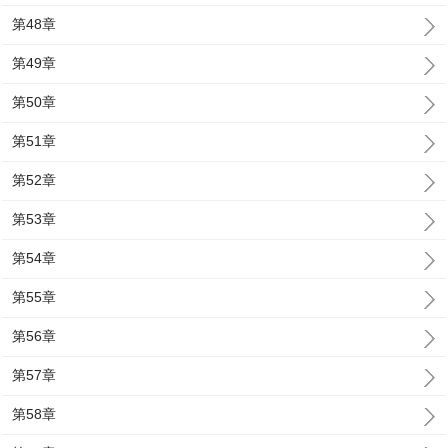
第48章
第49章
第50章
第51章
第52章
第53章
第54章
第55章
第56章
第57章
第58章