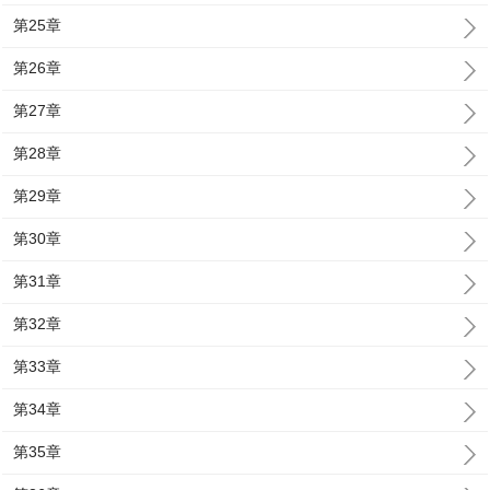
第25章
第26章
第27章
第28章
第29章
第30章
第31章
第32章
第33章
第34章
第35章