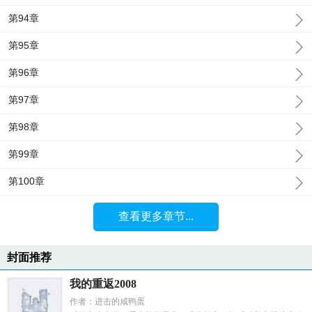
第94章
第95章
第96章
第97章
第98章
第99章
第100章
查看更多章节...
封面推荐
我的重返2008
作者：进击的咸鸭蛋